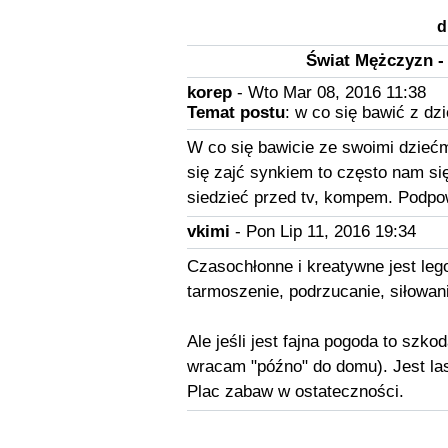
d
Świat Mężczyzn -
korep
- Wto Mar 08, 2016 11:38
Temat postu
: w co się bawić z dz
W co się bawicie ze swoimi dziećm
się zajć synkiem to często nam si
siedzieć przed tv, kompem. Podpow
vkimi
- Pon Lip 11, 2016 19:34
Czasochłonne i kreatywne jest lego
tarmoszenie, podrzucanie, siłowani
Ale jeśli jest fajna pogoda to szk
wracam "późno" do domu). Jest la
Plac zabaw w ostateczności.