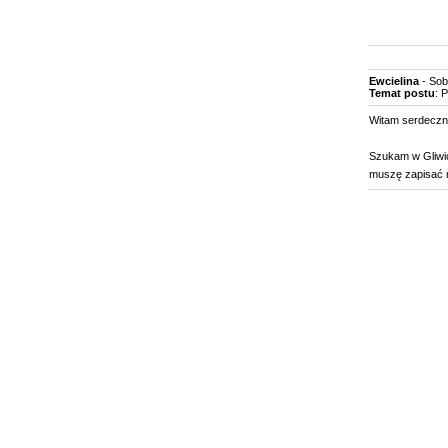
Ewcielina
- Sob
Temat postu
: 
Witam serdeczni
Szukam w Gliwic
muszę zapisać m