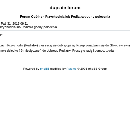
dupiate forum
Forum Ogólne - Przychodnia lub Pediatra godny polecenia
 Paź 31, 2015 09:11
Przychodnia lub Pediatra godny polecenia
e!
ach Przychodni (Pediatry) cieszącą się dobrą opinią. Przeprowadzam się do Gliwic i w zwi
oje dziecko ( 3 miesięczne ) do dobrego Pediatry. Proszę o radę i pomoc. :padam:
Powered by
phpBB
modified by
Przemo
© 2003 phpBB Group