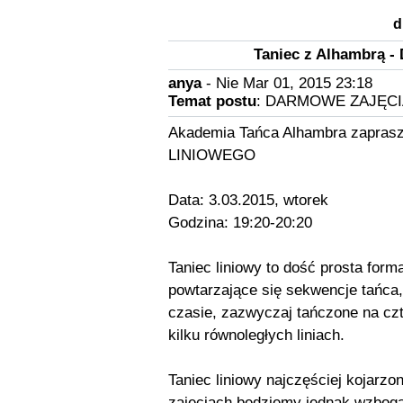
d
Taniec z Alhambrą 
anya
- Nie Mar 01, 2015 23:18
Temat postu
: DARMOWE ZAJĘCIA 
Akademia Tańca Alhambra zapr
LINIOWEGO
Data: 3.03.2015, wtorek
Godzina: 19:20-20:20
Taniec liniowy to dość prosta form
powtarzające się sekwencje tańca
czasie, zazwyczaj tańczone na czte
kilku równoległych liniach.
Taniec liniowy najczęściej kojarz
zajęciach będziemy jednak wzbog