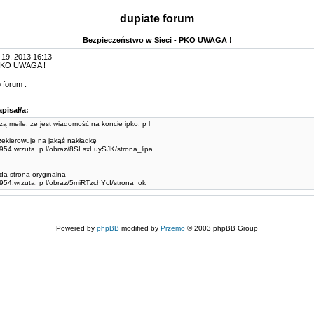
dupiate forum
Bezpieczeństwo w Sieci - PKO UWAGA !
 19, 2013 16:13
PKO UWAGA !
 forum :
pisał/a:
ą meile, że jest wiadomość na koncie ipko, p l
zekierowuje na jakąś nakładkę
/w954.wrzuta, p l/obraz/8SLsxLuySJK/strona_lipa
da strona oryginalna
/w954.wrzuta, p l/obraz/5miRTzchYcI/strona_ok
Powered by
phpBB
modified by
Przemo
© 2003 phpBB Group