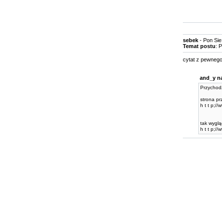
sebek
- Pon Sie
Temat postu
: 
cytat z pewnego
and_y na
Przychodz
strona pr
h t t p;/
tak wyglą
h t t p;/