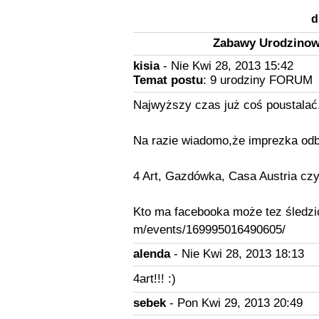
d
Zabawy Urodzinow
kisia
- Nie Kwi 28, 2013 15:42
Temat postu
: 9 urodziny FORUM
Najwyższy czas już coś poustalać
Na razie wiadomo,że imprezka odb
4 Art, Gazdówka, Casa Austria czy
Kto ma facebooka może tez śledzić
m/events/169995016490605/
alenda
- Nie Kwi 28, 2013 18:13
4art!!! :)
sebek
- Pon Kwi 29, 2013 20:49