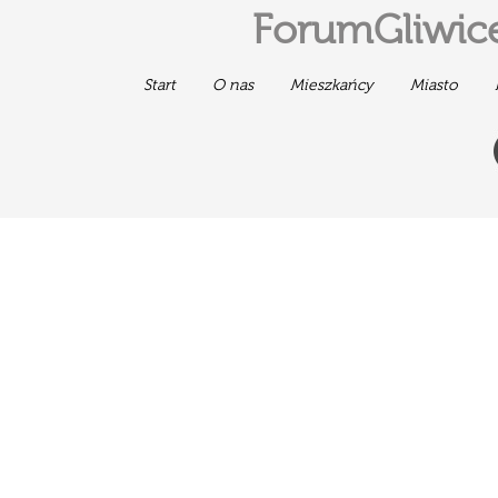
ForumGliwice
Start
O nas
Mieszkańcy
Miasto