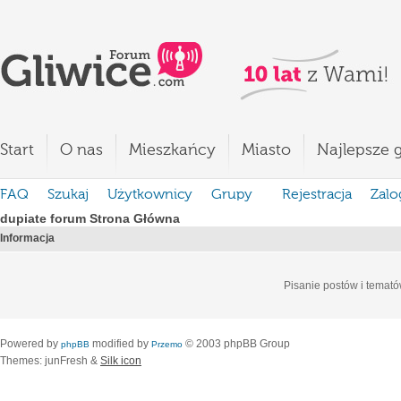
Start
O nas
Mieszkańcy
Miasto
Najlepsze g
FAQ
Szukaj
Użytkownicy
Grupy
Rejestracja
Zalo
dupiate forum Strona Główna
Informacja
Pisanie postów i temató
Powered by
modified by
© 2003 phpBB Group
phpBB
Przemo
Themes: junFresh &
Silk icon