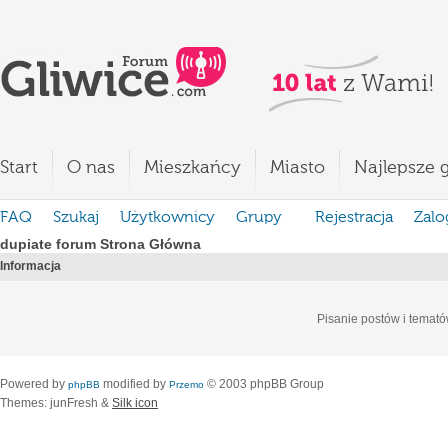
Start
O nas
Mieszkańcy
Miasto
Najlepsze g
FAQ
Szukaj
Użytkownicy
Grupy
Rejestracja
Zalo
dupiate forum Strona Główna
Informacja
Pisanie postów i temató
Powered by
modified by
© 2003 phpBB Group
phpBB
Przemo
Themes: junFresh &
Silk icon