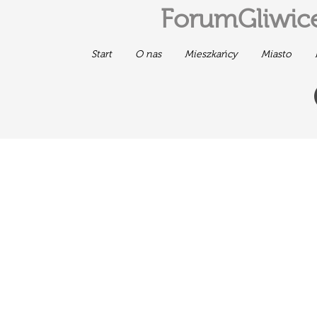
ForumGliwice
Start
O nas
Mieszkańcy
Miasto