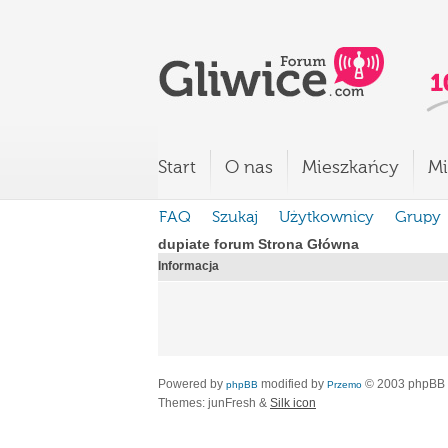
Start
O nas
Mieszkańcy
Mi
FAQ
Szukaj
Użytkownicy
Grupy
dupiate forum Strona Główna
Informacja
Powered by
modified by
© 2003 phpBB
phpBB
Przemo
Themes: junFresh &
Silk icon