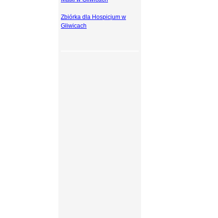
Zbiórka dla Hospicjum w
Gliwicach