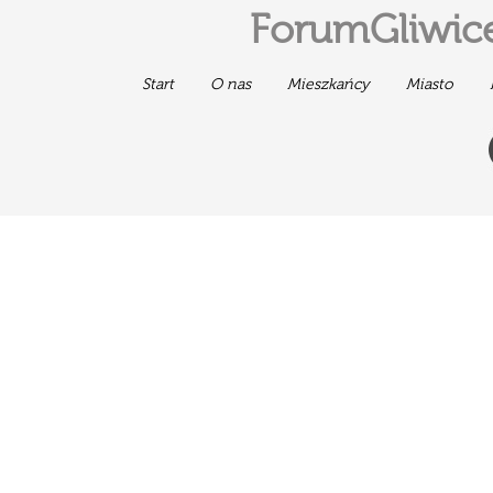
ForumGliwice
Start
O nas
Mieszkańcy
Miasto