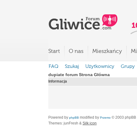
Start
O nas
Mieszkańcy
Mi
FAQ
Szukaj
Użytkownicy
Grupy
dupiate forum Strona Główna
Informacja
Powered by
modified by
© 2003 phpBB
phpBB
Przemo
Themes: junFresh &
Silk icon