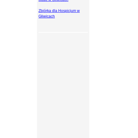
Zbiórka dla Hospicjum w
Gliwicach