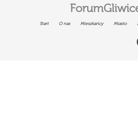
ForumGliwice
Start
O nas
Mieszkańcy
Miasto