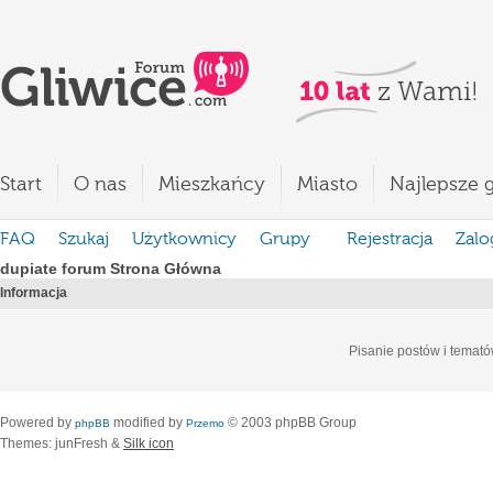
Start
O nas
Mieszkańcy
Miasto
Najlepsze g
FAQ
Szukaj
Użytkownicy
Grupy
Rejestracja
Zalo
dupiate forum Strona Główna
Informacja
Pisanie postów i temató
Powered by
modified by
© 2003 phpBB Group
phpBB
Przemo
Themes: junFresh &
Silk icon