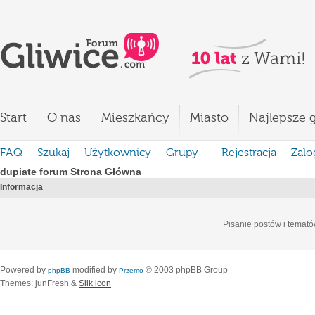
Start
O nas
Mieszkańcy
Miasto
Najlepsze g
FAQ
Szukaj
Użytkownicy
Grupy
Rejestracja
Zalo
dupiate forum Strona Główna
Informacja
Pisanie postów i temató
Powered by
modified by
© 2003 phpBB Group
phpBB
Przemo
Themes: junFresh &
Silk icon