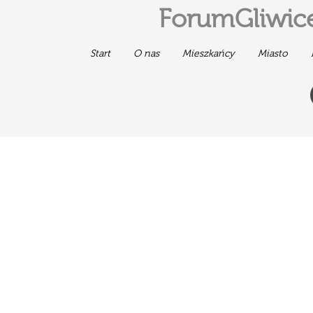
ForumGliwice
Start
O nas
Mieszkańcy
Miasto