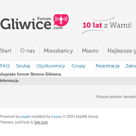
Start
O nas
Mieszkańcy
Miasto
Najlepsze g
FAQ
Szukaj
Użytkownicy
Grupy
Rejestracja
Zalo
dupiate forum Strona Główna
Informacja
Pisanie postów i temató
Powered by
modified by
© 2003 phpBB Group
phpBB
Przemo
Themes: junFresh &
Silk icon