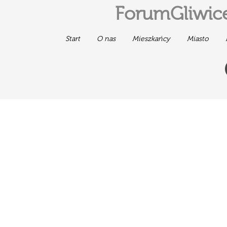
ForumGliwice
Start
O nas
Mieszkańcy
Miasto