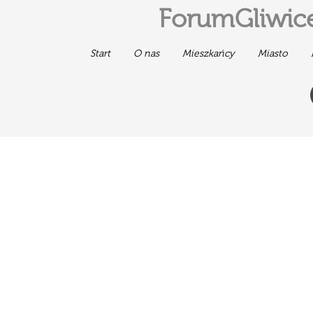
ForumGliwice
Start
O nas
Mieszkańcy
Miasto