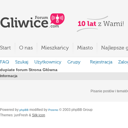
Start
O nas
Mieszkańcy
Miasto
Najlepsze g
FAQ
Szukaj
Użytkownicy
Grupy
Rejestracja
Zalo
dupiate forum Strona Główna
Informacja
Pisanie postów i temató
Powered by
modified by
© 2003 phpBB Group
phpBB
Przemo
Themes: junFresh &
Silk icon