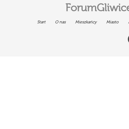
ForumGliwice
Start
O nas
Mieszkańcy
Miasto