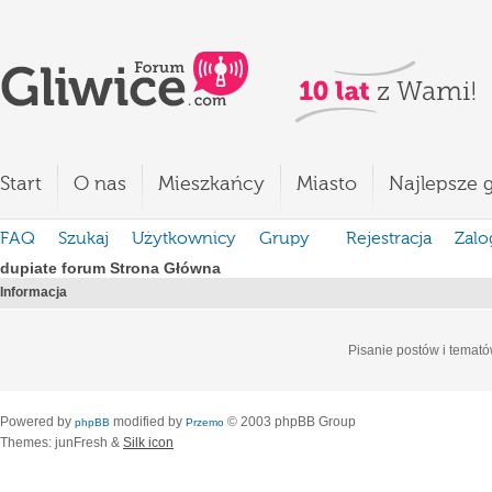
Start
O nas
Mieszkańcy
Miasto
Najlepsze g
FAQ
Szukaj
Użytkownicy
Grupy
Rejestracja
Zalo
dupiate forum Strona Główna
Informacja
Pisanie postów i temató
Powered by
modified by
© 2003 phpBB Group
phpBB
Przemo
Themes: junFresh &
Silk icon