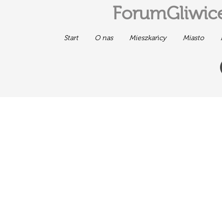
ForumGliwice
Start
O nas
Mieszkańcy
Miasto