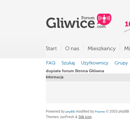
Start
O nas
Mieszkańcy
Mi
FAQ
Szukaj
Użytkownicy
Grupy
dupiate forum Strona Główna
Informacja
Powered by
modified by
© 2003 phpBB
phpBB
Przemo
Themes: junFresh &
Silk icon