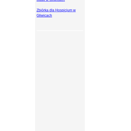
Zbiórka dla Hospicjum w
Gliwicach