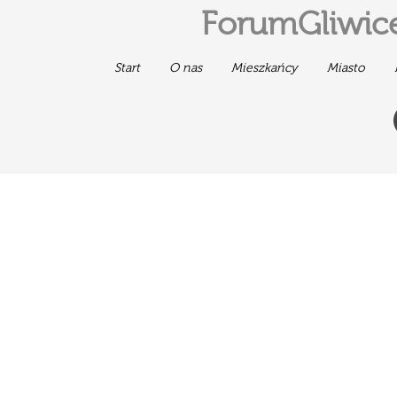
ForumGliwice
Start
O nas
Mieszkańcy
Miasto