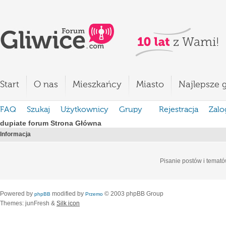
Start
O nas
Mieszkańcy
Miasto
Najlepsze g
FAQ
Szukaj
Użytkownicy
Grupy
Rejestracja
Zalo
dupiate forum Strona Główna
Informacja
Pisanie postów i temató
Powered by
modified by
© 2003 phpBB Group
phpBB
Przemo
Themes: junFresh &
Silk icon