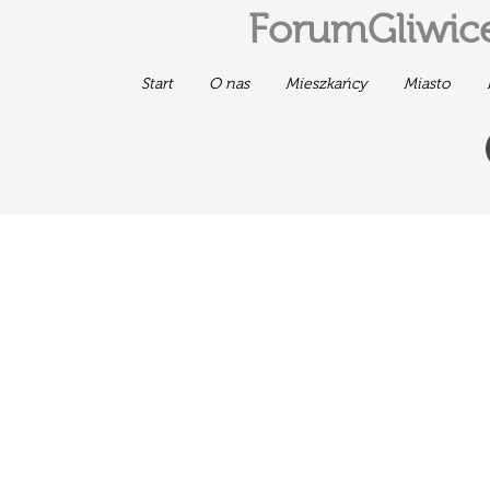
ForumGliwice
Start
O nas
Mieszkańcy
Miasto