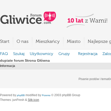
Start
O nas
Mieszkańcy
Miasto
Najlepsze g
FAQ
Szukaj
Użytkownicy
Grupy
Rejestracja
Zalo
dupiate forum Strona Główna
Informacja
Pisanie postów i temató
Powered by
modified by
© 2003 phpBB Group
phpBB
Przemo
Themes: junFresh &
Silk icon