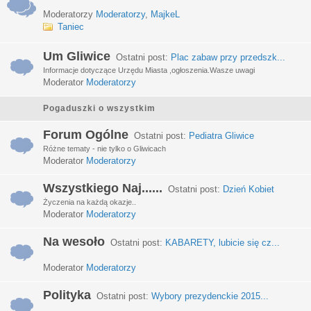
Moderatorzy
Moderatorzy
,
MajkeL
Taniec
Um Gliwice
Ostatni post:
Plac zabaw przy przedszk...
Informacje dotyczące Urzędu Miasta ,ogłoszenia.Wasze uwagi
Moderator
Moderatorzy
Pogaduszki o wszystkim
Forum Ogólne
Ostatni post:
Pediatra Gliwice
Różne tematy - nie tylko o Gliwicach
Moderator
Moderatorzy
Wszystkiego Naj......
Ostatni post:
Dzień Kobiet
Życzenia na każdą okazje..
Moderator
Moderatorzy
Na wesoło
Ostatni post:
KABARETY, lubicie się cz...
Moderator
Moderatorzy
Polityka
Ostatni post:
Wybory prezydenckie 2015...