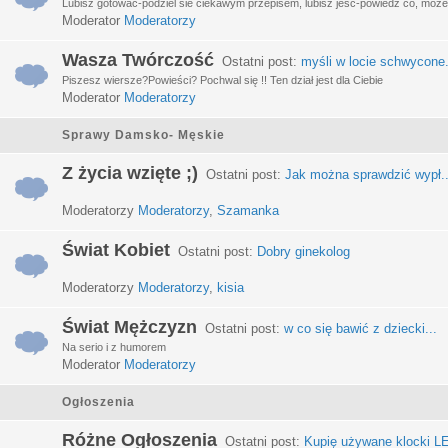
Lubisz gotować-podziel sie ciekawym przepisem, lubisz jeść-powiedz co, może 
Moderator
Moderatorzy
Wasza Twórczość
Ostatni post:
myśli w locie schwycone.
Piszesz wiersze?Powieści? Pochwal się !! Ten dział jest dla Ciebie
Moderator
Moderatorzy
Sprawy Damsko- Męskie
Z życia wzięte ;)
Ostatni post:
Jak można sprawdzić wypł..
Moderatorzy
Moderatorzy
,
Szamanka
Świat Kobiet
Ostatni post:
Dobry ginekolog
Moderatorzy
Moderatorzy
,
kisia
Świat Mężczyzn
Ostatni post:
w co się bawić z dziecki...
Na serio i z humorem
Moderator
Moderatorzy
Ogłoszenia
Różne Ogłoszenia
Ostatni post:
Kupię używane klocki LE