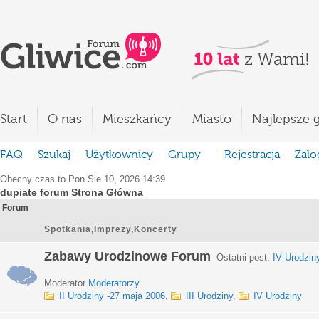
Start
O nas
Mieszkańcy
Miasto
Najlepsze g
FAQ
Szukaj
Użytkownicy
Grupy
Rejestracja
Zalo
Obecny czas to Pon Sie 10, 2026 14:39
dupiate forum Strona Główna
Forum
Spotkania,Imprezy,Koncerty
Zabawy Urodzinowe Forum
Ostatni post:
IV Urodzin
Moderator
Moderatorzy
II Urodziny -27 maja 2006
,
III Urodziny
,
IV Urodziny