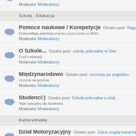
Moderator
Moderatorzy
Szkoła - Edukacja
Pomoce naukowe / Korepetycje
Ostatni post:
Regu
Dział podlega automatycznemu czyszczeniu co 90dni
Moderator
Moderatorzy
O Szkole...
Ostatni post:
szkoły policealne w Gliw...
Czyli o edukacji
Moderator
Moderatorzy
Międzynarodowo
Ostatni post:
rozmowy po angielsku
Uczymy sie języków
Moderator
Moderatorzy
Studenci:)
Ostatni post:
Szkoła policealna a stud...
Topic specjalny dla Studentów.
Moderator
Moderatorzy
Kultura/Hobby
Dział Motoryzacyjny
Ostatni post:
Gdzie znajdę kanał lub