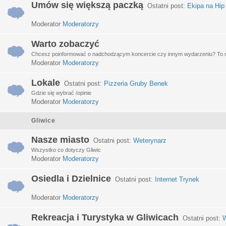
Umów się większą paczką
Ostatni post:
Ekipa na Hip
Moderator
Moderatorzy
Warto zobaczyć
Chcesz poinformować o nadchodzącym koncercie czy innym wydarzeniu? To miej
Moderator
Moderatorzy
Lokale
Ostatni post:
Pizzeria Gruby Benek
Gdzie się wybrać /opinie
Moderator
Moderatorzy
Gliwice
Nasze miasto
Ostatni post:
Weterynarz
Wszystko co dotyczy Gliwic
Moderator
Moderatorzy
Osiedla i Dzielnice
Ostatni post:
Internet Trynek
Moderator
Moderatorzy
Rekreacja i Turystyka w Gliwicach
Ostatni post:
W