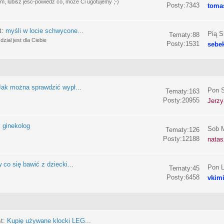
, lubisz jeść-powiedz co, może Ci ugotujemy ;-)
Posty:7343
toma
t:
myśli w locie schwycone...
Pią S
Tematy:88
ział jest dla Ciebie
Posty:1531
sebe
Jak można sprawdzić wypł...
Pon S
Tematy:163
Posty:20955
Jerzy
 ginekolog
Sob M
Tematy:126
Posty:12188
nata
 co się bawić z dziecki...
Pon L
Tematy:45
Posty:6458
vkim
st:
Kupię używane klocki LEG...