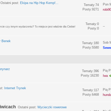
Ostatni post:
Ekipa na Hip Hop Kemp!...
Pon M
Tematy:74
Posty:9271
robi9
Tematy:0
--
e czy innym wydarzeniu? To miejsce jest właśnie dla Ciebie!
Posty:0
y Benek
Sob M
Tematy:180
Posty:5580
Sewe
erynarz
Pią P
Tematy:396
Posty:16230
Iwa
st:
Internet Trynek
Pią P
Tematy:117
Posty:6468
hund
liwicach
Ostatni post:
Wycieczki rowerowe