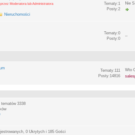
Nie S
Tematy:1
przez Moderatora lub Administratora
Posty:2
Nieruchomości
Tematy:0
--
Posty:0
rum
Wto C
Tematy:111
Posty:14816
sales
, tematów
3338
ików
0
jestrowanych, 0 Ukrytych i 185 Gości