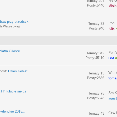
Nie G
Tematy:204
Posty:5440
Misia
baw przy przedszk...
Pon L
Tematy:33
nia.Wasze uwagi
Posty:940
felix
iatra Gliwice
Pon W
Tematy:342
Posty:45110
Bot
post:
Dzień Kobiet
Wto M
Tematy:15
Posty:2886
toma
, lubicie się cz...
Sro K
Tematy:75
Posty:5578
agus
ydenckie 2015...
Czw M
Tematy:43