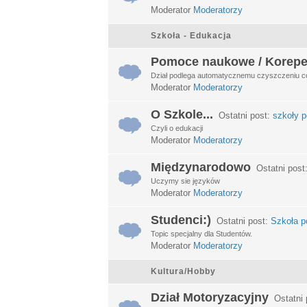
Moderator
Moderatorzy
Szkoła - Edukacja
Pomoce naukowe / Korepe
Dział podlega automatycznemu czyszczeniu c
Moderator
Moderatorzy
O Szkole...
Ostatni post:
szkoły p
Czyli o edukacji
Moderator
Moderatorzy
Międzynarodowo
Ostatni post
Uczymy sie języków
Moderator
Moderatorzy
Studenci:)
Ostatni post:
Szkoła po
Topic specjalny dla Studentów.
Moderator
Moderatorzy
Kultura/Hobby
Dział Motoryzacyjny
Ostatni 