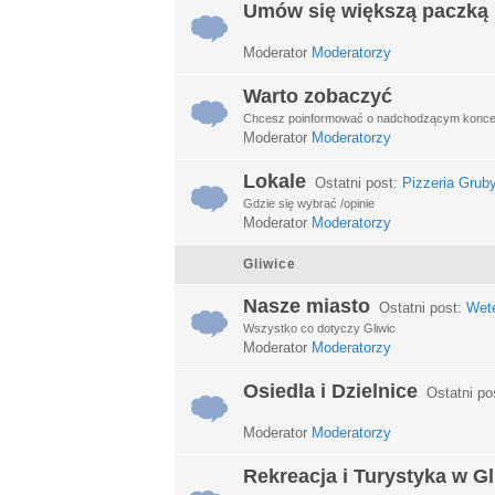
Umów się większą paczką
Moderator
Moderatorzy
Warto zobaczyć
Chcesz poinformować o nadchodzącym koncerci
Moderator
Moderatorzy
Lokale
Ostatni post:
Pizzeria Grub
Gdzie się wybrać /opinie
Moderator
Moderatorzy
Gliwice
Nasze miasto
Ostatni post:
Wet
Wszystko co dotyczy Gliwic
Moderator
Moderatorzy
Osiedla i Dzielnice
Ostatni po
Moderator
Moderatorzy
Rekreacja i Turystyka w G