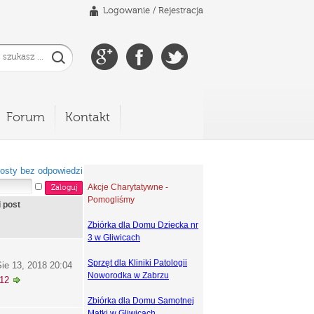
Logowanie
/
Rejestracja
Forum
Kontakt
osty bez odpowiedzi
Akcje Charytatywne -
Pomogliśmy
i post
Zbiórka dla Domu Dziecka nr
3 w Gliwicach
Sprzęt dla Kliniki Patologii
ie 13, 2018 20:04
Noworodka w Zabrzu
k12
Zbiórka dla Domu Samotnej
Matki w Gliwicach