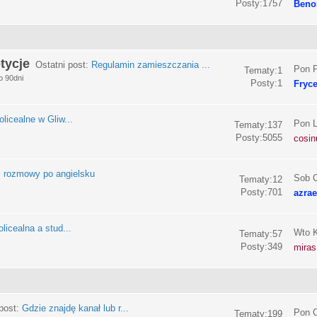
Posty:1757
Beno
tycje
Ostatni post:
Regulamin zamieszczania ...
Pon P
Tematy:1
o 90dni
Posty:1
Fryc
olicealne w Gliw...
Pon L
Tematy:137
Posty:5055
cosin
:
rozmowy po angielsku
Sob C
Tematy:12
Posty:701
azrae
licealna a stud...
Wto K
Tematy:57
Posty:349
miras
post:
Gdzie znajdę kanał lub r...
Pon C
Tematy:199