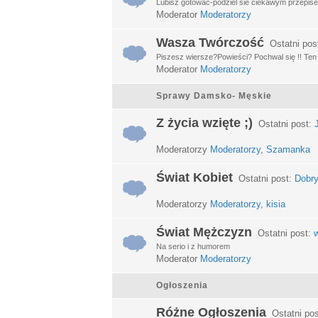
Lubisz gotować-podziel sie ciekawym przepisem
Moderator
Moderatorzy
Wasza Twórczość
Ostatni pos
Piszesz wiersze?Powieści? Pochwal się !! Ten d
Moderator
Moderatorzy
Sprawy Damsko- Męskie
Z życia wzięte ;)
Ostatni post:
Moderatorzy
Moderatorzy
,
Szamanka
Świat Kobiet
Ostatni post:
Dobry
Moderatorzy
Moderatorzy
,
kisia
Świat Mężczyzn
Ostatni post:
w
Na serio i z humorem
Moderator
Moderatorzy
Ogłoszenia
Różne Ogłoszenia
Ostatni po