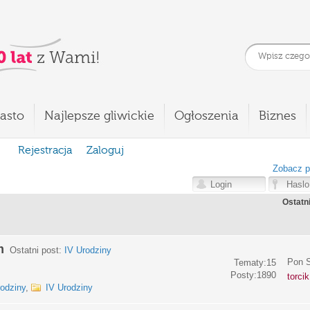
asto
Najlepsze gliwickie
Ogłoszenia
Biznes
Rejestracja
Zaloguj
Zobacz p
Ostatn
m
Ostatni post:
IV Urodziny
Pon S
Tematy:15
Posty:1890
torci
rodziny
,
IV Urodziny