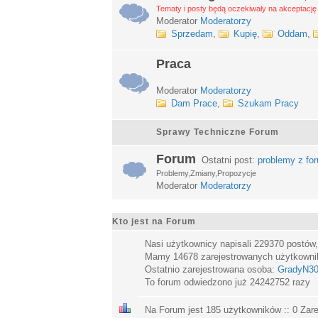
Tematy i posty będą oczekiwały na akceptację 
Moderator
Moderatorzy
Sprzedam
,
Kupię
,
Oddam
,
Praca
Moderator
Moderatorzy
Dam Prace
,
Szukam Pracy
Sprawy Techniczne Forum
Forum
Ostatni post:
problemy z fo
Problemy,Zmiany,Propozycje
Moderator
Moderatorzy
Kto jest na Forum
Nasi użytkownicy napisali
229370
postów
Mamy
14678
zarejestrowanych użytkown
Ostatnio zarejestrowana osoba:
GradyN3
To forum odwiedzono już
24242752
razy
Na Forum jest
185
użytkowników :: 0 Zare