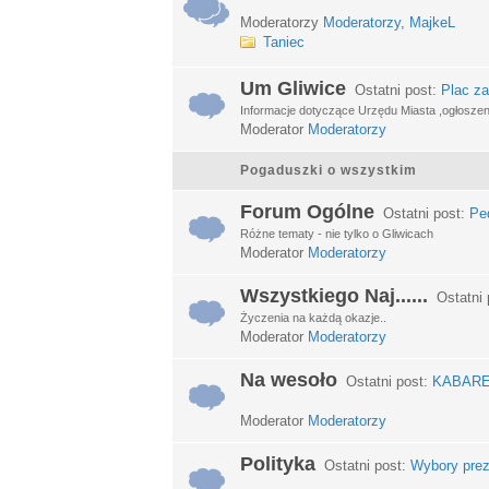
Moderatorzy
Moderatorzy
,
MajkeL
Taniec
Um Gliwice
Ostatni post:
Plac za
Informacje dotyczące Urzędu Miasta ,ogłosze
Moderator
Moderatorzy
Pogaduszki o wszystkim
Forum Ogólne
Ostatni post:
Ped
Różne tematy - nie tylko o Gliwicach
Moderator
Moderatorzy
Wszystkiego Naj......
Ostatni 
Życzenia na każdą okazje..
Moderator
Moderatorzy
Na wesoło
Ostatni post:
KABARETY
Moderator
Moderatorzy
Polityka
Ostatni post:
Wybory prez