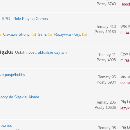
Posty:6740
Hooc
:
RPG - Role Playing Games...
Wto K
Tematy:413
Posty:19160
miras
Ciekawe Strony
,
Gsm
,
Rozrywka - Gry
,
iązka
Ostatni post:
aktualnie czytam
Czw K
Tematy:11
Posty:4098
miras
e pasje/hobby
Sro S
Tematy:95
Posty:5904
compf
bory do Śląskiej Akade...
Pią L
Tematy:206
Posty:10636
jezyk
rownies
Pią L
Tematy:98