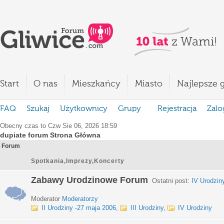
Start
O nas
Mieszkańcy
Miasto
Najlepsze g
FAQ
Szukaj
Użytkownicy
Grupy
Rejestracja
Zalo
Obecny czas to Czw Sie 06, 2026 18:59
dupiate forum Strona Główna
Forum
Spotkania,Imprezy,Koncerty
Zabawy Urodzinowe Forum
Ostatni post:
IV Urodzin
Moderator
Moderatorzy
II Urodziny -27 maja 2006
,
III Urodziny
,
IV Urodziny