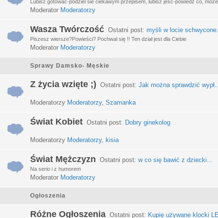
Lubisz gotować-podziel sie ciekawym przepisem, lubisz jeść-powiedz co, może 
Moderator
Moderatorzy
Wasza Twórczość
Ostatni post:
myśli w locie schwycone.
Piszesz wiersze?Powieści? Pochwal się !! Ten dział jest dla Ciebie
Moderator
Moderatorzy
Sprawy Damsko- Męskie
Z życia wzięte ;)
Ostatni post:
Jak można sprawdzić wypł..
Moderatorzy
Moderatorzy
,
Szamanka
Świat Kobiet
Ostatni post:
Dobry ginekolog
Moderatorzy
Moderatorzy
,
kisia
Świat Mężczyzn
Ostatni post:
w co się bawić z dziecki...
Na serio i z humorem
Moderator
Moderatorzy
Ogłoszenia
Różne Ogłoszenia
Ostatni post:
Kupię używane klocki LE