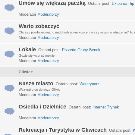
Umów się większą paczką
Ostatni post:
Ekipa na Hip
Moderator
Moderatorzy
Warto zobaczyć
Chcesz poinformować o nadchodzącym koncercie czy innym wydarzeniu? To miej
Moderator
Moderatorzy
Lokale
Ostatni post:
Pizzeria Gruby Benek
Gdzie się wybrać /opinie
Moderator
Moderatorzy
Gliwice
Nasze miasto
Ostatni post:
Weterynarz
Wszystko co dotyczy Gliwic
Moderator
Moderatorzy
Osiedla i Dzielnice
Ostatni post:
Internet Trynek
Moderator
Moderatorzy
Rekreacja i Turystyka w Gliwicach
Ostatni post:
W