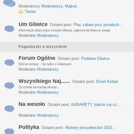
Moderatorzy
Moderatorzy
,
MajkeL
Taniec
Um Gliwice
Ostatni post:
Plac zabaw przy przedszk...
Informacje dotyczące Urzędu Miasta ,ogłoszenia.Wasze uwagi
Moderator
Moderatorzy
Pogaduszki o wszystkim
Forum Ogólne
Ostatni post:
Pediatra Gliwice
Różne tematy - nie tylko o Gliwicach
Moderator
Moderatorzy
Wszystkiego Naj......
Ostatni post:
Dzień Kobiet
Życzenia na każdą okazje..
Moderator
Moderatorzy
Na wesoło
Ostatni post:
KABARETY, lubicie się cz...
Moderator
Moderatorzy
Polityka
Ostatni post:
Wybory prezydenckie 2015...