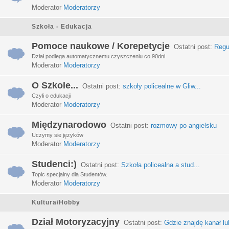
Moderator
Moderatorzy
Szkoła - Edukacja
Pomoce naukowe / Korepetycje
Ostatni post:
Regu
Dział podlega automatycznemu czyszczeniu co 90dni
Moderator
Moderatorzy
O Szkole...
Ostatni post:
szkoły policealne w Gliw...
Czyli o edukacji
Moderator
Moderatorzy
Międzynarodowo
Ostatni post:
rozmowy po angielsku
Uczymy sie języków
Moderator
Moderatorzy
Studenci:)
Ostatni post:
Szkoła policealna a stud...
Topic specjalny dla Studentów.
Moderator
Moderatorzy
Kultura/Hobby
Dział Motoryzacyjny
Ostatni post:
Gdzie znajdę kanał lub