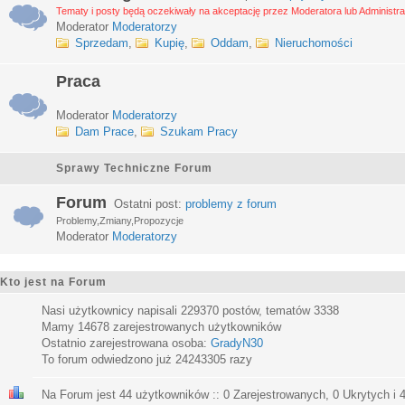
Tematy i posty będą oczekiwały na akceptację przez Moderatora lub Administra
Moderator
Moderatorzy
Sprzedam
,
Kupię
,
Oddam
,
Nieruchomości
Praca
Moderator
Moderatorzy
Dam Prace
,
Szukam Pracy
Sprawy Techniczne Forum
Forum
Ostatni post:
problemy z forum
Problemy,Zmiany,Propozycje
Moderator
Moderatorzy
Kto jest na Forum
Nasi użytkownicy napisali
229370
postów, tematów
3338
Mamy
14678
zarejestrowanych użytkowników
Ostatnio zarejestrowana osoba:
GradyN30
To forum odwiedzono już
24243305
razy
Na Forum jest
44
użytkowników :: 0 Zarejestrowanych, 0 Ukrytych i 