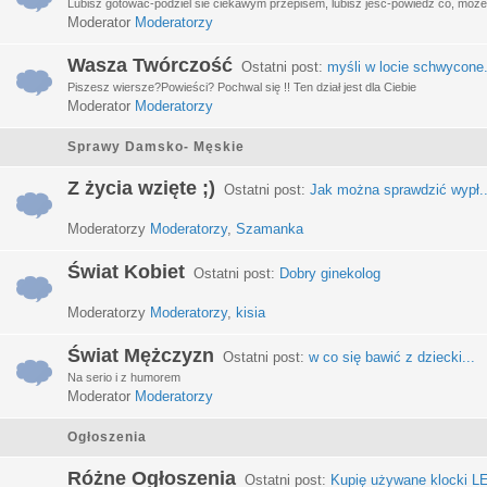
Lubisz gotować-podziel sie ciekawym przepisem, lubisz jeść-powiedz co, może 
Moderator
Moderatorzy
Wasza Twórczość
Ostatni post:
myśli w locie schwycone.
Piszesz wiersze?Powieści? Pochwal się !! Ten dział jest dla Ciebie
Moderator
Moderatorzy
Sprawy Damsko- Męskie
Z życia wzięte ;)
Ostatni post:
Jak można sprawdzić wypł..
Moderatorzy
Moderatorzy
,
Szamanka
Świat Kobiet
Ostatni post:
Dobry ginekolog
Moderatorzy
Moderatorzy
,
kisia
Świat Mężczyzn
Ostatni post:
w co się bawić z dziecki...
Na serio i z humorem
Moderator
Moderatorzy
Ogłoszenia
Różne Ogłoszenia
Ostatni post:
Kupię używane klocki LE