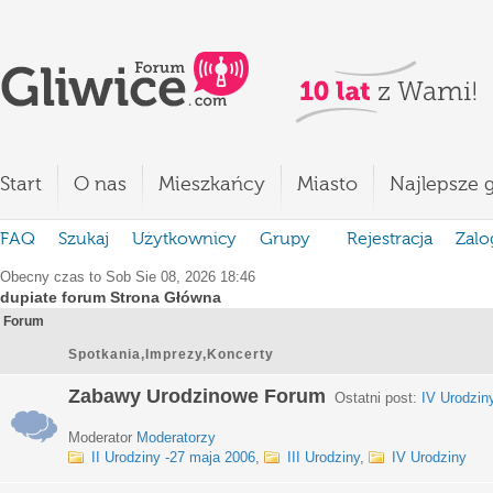
Start
O nas
Mieszkańcy
Miasto
Najlepsze g
FAQ
Szukaj
Użytkownicy
Grupy
Rejestracja
Zalo
Obecny czas to Sob Sie 08, 2026 18:46
dupiate forum Strona Główna
Forum
Spotkania,Imprezy,Koncerty
Zabawy Urodzinowe Forum
Ostatni post:
IV Urodzin
Moderator
Moderatorzy
II Urodziny -27 maja 2006
,
III Urodziny
,
IV Urodziny