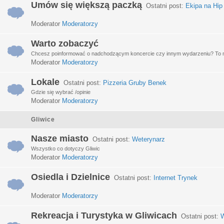
Umów się większą paczką
Ostatni post:
Ekipa na Hip
Moderator
Moderatorzy
Warto zobaczyć
Chcesz poinformować o nadchodzącym koncercie czy innym wydarzeniu? To miej
Moderator
Moderatorzy
Lokale
Ostatni post:
Pizzeria Gruby Benek
Gdzie się wybrać /opinie
Moderator
Moderatorzy
Gliwice
Nasze miasto
Ostatni post:
Weterynarz
Wszystko co dotyczy Gliwic
Moderator
Moderatorzy
Osiedla i Dzielnice
Ostatni post:
Internet Trynek
Moderator
Moderatorzy
Rekreacja i Turystyka w Gliwicach
Ostatni post:
W