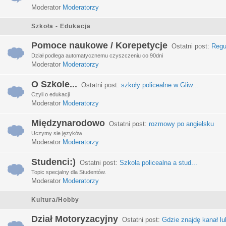
Moderator
Moderatorzy
Szkoła - Edukacja
Pomoce naukowe / Korepetycje
Ostatni post:
Regu
Dział podlega automatycznemu czyszczeniu co 90dni
Moderator
Moderatorzy
O Szkole...
Ostatni post:
szkoły policealne w Gliw...
Czyli o edukacji
Moderator
Moderatorzy
Międzynarodowo
Ostatni post:
rozmowy po angielsku
Uczymy sie języków
Moderator
Moderatorzy
Studenci:)
Ostatni post:
Szkoła policealna a stud...
Topic specjalny dla Studentów.
Moderator
Moderatorzy
Kultura/Hobby
Dział Motoryzacyjny
Ostatni post:
Gdzie znajdę kanał lub