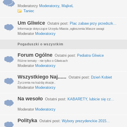
Moderatorzy
Moderatorzy
,
MajkeL
Taniec
Um Gliwice
Ostatni post:
Plac zabaw przy przedszk...
Informacje dotyczące Urzędu Miasta ,ogłoszenia.Wasze uwagi
Moderator
Moderatorzy
Pogaduszki o wszystkim
Forum Ogólne
Ostatni post:
Pediatra Gliwice
Różne tematy - nie tylko o Gliwicach
Moderator
Moderatorzy
Wszystkiego Naj......
Ostatni post:
Dzień Kobiet
Życzenia na każdą okazje..
Moderator
Moderatorzy
Na wesoło
Ostatni post:
KABARETY, lubicie się cz...
Moderator
Moderatorzy
Polityka
Ostatni post:
Wybory prezydenckie 2015...