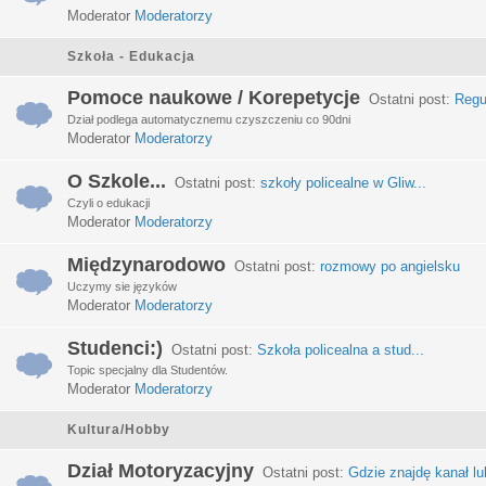
Moderator
Moderatorzy
Szkoła - Edukacja
Pomoce naukowe / Korepetycje
Ostatni post:
Regu
Dział podlega automatycznemu czyszczeniu co 90dni
Moderator
Moderatorzy
O Szkole...
Ostatni post:
szkoły policealne w Gliw...
Czyli o edukacji
Moderator
Moderatorzy
Międzynarodowo
Ostatni post:
rozmowy po angielsku
Uczymy sie języków
Moderator
Moderatorzy
Studenci:)
Ostatni post:
Szkoła policealna a stud...
Topic specjalny dla Studentów.
Moderator
Moderatorzy
Kultura/Hobby
Dział Motoryzacyjny
Ostatni post:
Gdzie znajdę kanał lub