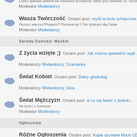
Lubisz gotować-podziel sie ciekawym przepisem, lubisz jeść-powiedz co, może 
Moderator
Moderatorzy
Wasza Twórczość
Ostatni post:
myśli w locie schwycone.
Piszesz wiersze?Powieści? Pochwal się !! Ten dział jest dla Ciebie
Moderator
Moderatorzy
Sprawy Damsko- Męskie
Z życia wzięte ;)
Ostatni post:
Jak można sprawdzić wypł..
Moderatorzy
Moderatorzy
,
Szamanka
Świat Kobiet
Ostatni post:
Dobry ginekolog
Moderatorzy
Moderatorzy
,
kisia
Świat Mężczyzn
Ostatni post:
w co się bawić z dziecki...
Na serio i z humorem
Moderator
Moderatorzy
Ogłoszenia
Różne Ogłoszenia
Ostatni post:
Kupię używane klocki LE