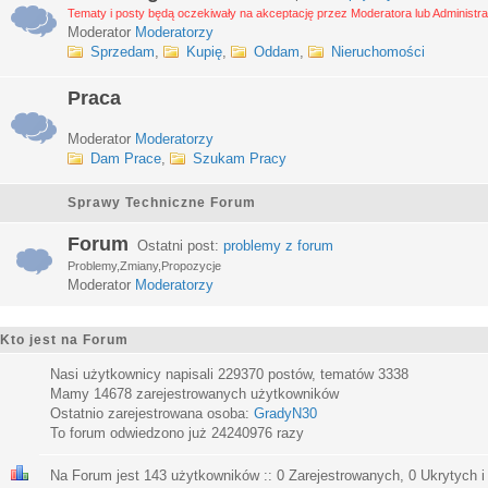
Tematy i posty będą oczekiwały na akceptację przez Moderatora lub Administra
Moderator
Moderatorzy
Sprzedam
,
Kupię
,
Oddam
,
Nieruchomości
Praca
Moderator
Moderatorzy
Dam Prace
,
Szukam Pracy
Sprawy Techniczne Forum
Forum
Ostatni post:
problemy z forum
Problemy,Zmiany,Propozycje
Moderator
Moderatorzy
Kto jest na Forum
Nasi użytkownicy napisali
229370
postów, tematów
3338
Mamy
14678
zarejestrowanych użytkowników
Ostatnio zarejestrowana osoba:
GradyN30
To forum odwiedzono już
24240976
razy
Na Forum jest
143
użytkowników :: 0 Zarejestrowanych, 0 Ukrytych i