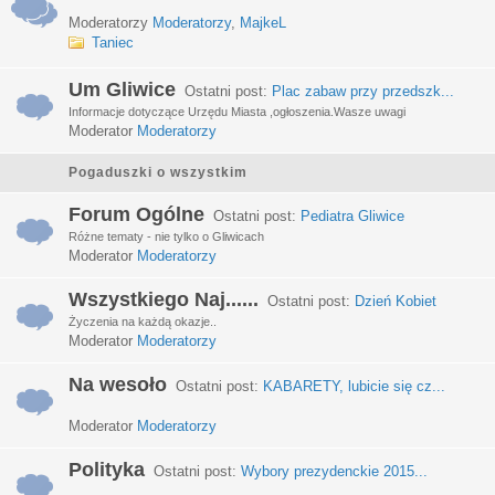
Moderatorzy
Moderatorzy
,
MajkeL
Taniec
Um Gliwice
Ostatni post:
Plac zabaw przy przedszk...
Informacje dotyczące Urzędu Miasta ,ogłoszenia.Wasze uwagi
Moderator
Moderatorzy
Pogaduszki o wszystkim
Forum Ogólne
Ostatni post:
Pediatra Gliwice
Różne tematy - nie tylko o Gliwicach
Moderator
Moderatorzy
Wszystkiego Naj......
Ostatni post:
Dzień Kobiet
Życzenia na każdą okazje..
Moderator
Moderatorzy
Na wesoło
Ostatni post:
KABARETY, lubicie się cz...
Moderator
Moderatorzy
Polityka
Ostatni post:
Wybory prezydenckie 2015...