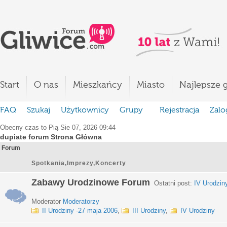
Start
O nas
Mieszkańcy
Miasto
Najlepsze g
FAQ
Szukaj
Użytkownicy
Grupy
Rejestracja
Zalo
Obecny czas to Pią Sie 07, 2026 09:44
dupiate forum Strona Główna
Forum
Spotkania,Imprezy,Koncerty
Zabawy Urodzinowe Forum
Ostatni post:
IV Urodzin
Moderator
Moderatorzy
II Urodziny -27 maja 2006
,
III Urodziny
,
IV Urodziny