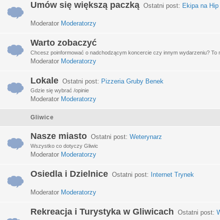
Umów się większą paczką
Ostatni post:
Ekipa na Hip
Moderator
Moderatorzy
Warto zobaczyć
Chcesz poinformować o nadchodzącym koncercie czy innym wydarzeniu? To miej
Moderator
Moderatorzy
Lokale
Ostatni post:
Pizzeria Gruby Benek
Gdzie się wybrać /opinie
Moderator
Moderatorzy
Gliwice
Nasze miasto
Ostatni post:
Weterynarz
Wszystko co dotyczy Gliwic
Moderator
Moderatorzy
Osiedla i Dzielnice
Ostatni post:
Internet Trynek
Moderator
Moderatorzy
Rekreacja i Turystyka w Gliwicach
Ostatni post:
W