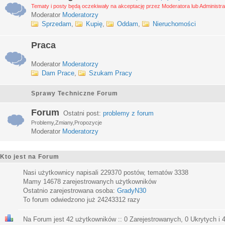
Tematy i posty będą oczekiwały na akceptację przez Moderatora lub Administra
Moderator
Moderatorzy
Sprzedam
,
Kupię
,
Oddam
,
Nieruchomości
Praca
Moderator
Moderatorzy
Dam Prace
,
Szukam Pracy
Sprawy Techniczne Forum
Forum
Ostatni post:
problemy z forum
Problemy,Zmiany,Propozycje
Moderator
Moderatorzy
Kto jest na Forum
Nasi użytkownicy napisali
229370
postów, tematów
3338
Mamy
14678
zarejestrowanych użytkowników
Ostatnio zarejestrowana osoba:
GradyN30
To forum odwiedzono już
24243312
razy
Na Forum jest
42
użytkowników :: 0 Zarejestrowanych, 0 Ukrytych i 