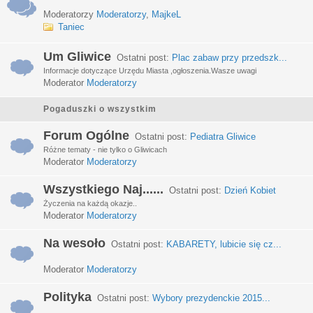
Moderatorzy
Moderatorzy
,
MajkeL
Taniec
Um Gliwice
Ostatni post:
Plac zabaw przy przedszk...
Informacje dotyczące Urzędu Miasta ,ogłoszenia.Wasze uwagi
Moderator
Moderatorzy
Pogaduszki o wszystkim
Forum Ogólne
Ostatni post:
Pediatra Gliwice
Różne tematy - nie tylko o Gliwicach
Moderator
Moderatorzy
Wszystkiego Naj......
Ostatni post:
Dzień Kobiet
Życzenia na każdą okazje..
Moderator
Moderatorzy
Na wesoło
Ostatni post:
KABARETY, lubicie się cz...
Moderator
Moderatorzy
Polityka
Ostatni post:
Wybory prezydenckie 2015...