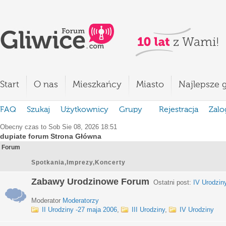
Start
O nas
Mieszkańcy
Miasto
Najlepsze g
FAQ
Szukaj
Użytkownicy
Grupy
Rejestracja
Zalo
Obecny czas to Sob Sie 08, 2026 18:51
dupiate forum Strona Główna
Forum
Spotkania,Imprezy,Koncerty
Zabawy Urodzinowe Forum
Ostatni post:
IV Urodzin
Moderator
Moderatorzy
II Urodziny -27 maja 2006
,
III Urodziny
,
IV Urodziny