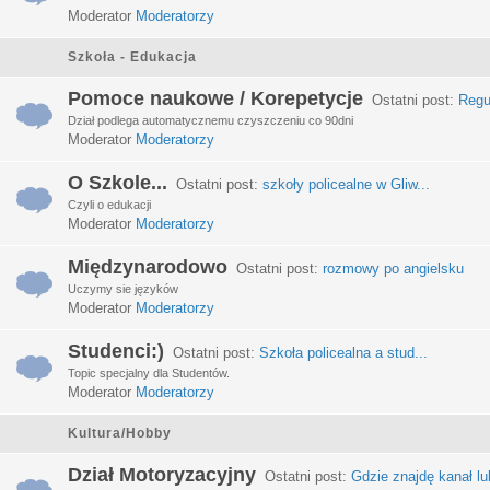
Moderator
Moderatorzy
Szkoła - Edukacja
Pomoce naukowe / Korepetycje
Ostatni post:
Regu
Dział podlega automatycznemu czyszczeniu co 90dni
Moderator
Moderatorzy
O Szkole...
Ostatni post:
szkoły policealne w Gliw...
Czyli o edukacji
Moderator
Moderatorzy
Międzynarodowo
Ostatni post:
rozmowy po angielsku
Uczymy sie języków
Moderator
Moderatorzy
Studenci:)
Ostatni post:
Szkoła policealna a stud...
Topic specjalny dla Studentów.
Moderator
Moderatorzy
Kultura/Hobby
Dział Motoryzacyjny
Ostatni post:
Gdzie znajdę kanał lub