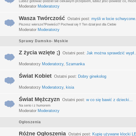
Lubisz gotować-podziel sie ciekawym przepisem, lubisz jeść-powiedz co, może 
Moderator
Moderatorzy
Wasza Twórczość
Ostatni post:
myśli w locie schwycone.
Piszesz wiersze?Powieści? Pochwal się !! Ten dział jest dla Ciebie
Moderator
Moderatorzy
Sprawy Damsko- Męskie
Z życia wzięte ;)
Ostatni post:
Jak można sprawdzić wypł..
Moderatorzy
Moderatorzy
,
Szamanka
Świat Kobiet
Ostatni post:
Dobry ginekolog
Moderatorzy
Moderatorzy
,
kisia
Świat Mężczyzn
Ostatni post:
w co się bawić z dziecki...
Na serio i z humorem
Moderator
Moderatorzy
Ogłoszenia
Różne Ogłoszenia
Ostatni post:
Kupię używane klocki LE