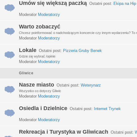
Umów się większą paczką
Ostatni post:
Ekipa na Hip
Moderator
Moderatorzy
Warto zobaczyć
Chcesz poinformować o nadchodzącym koncercie czy innym wydarzeniu? To miej
Moderator
Moderatorzy
Lokale
Ostatni post:
Pizzeria Gruby Benek
Gdzie się wybrać /opinie
Moderator
Moderatorzy
Gliwice
Nasze miasto
Ostatni post:
Weterynarz
Wszystko co dotyczy Gliwic
Moderator
Moderatorzy
Osiedla i Dzielnice
Ostatni post:
Internet Trynek
Moderator
Moderatorzy
Rekreacja i Turystyka w Gliwicach
Ostatni post:
W