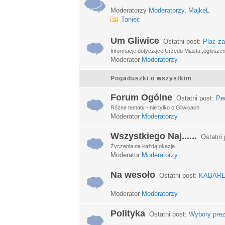
Moderatorzy
Moderatorzy
,
MajkeL
Taniec
Um Gliwice
Ostatni post:
Plac za
Informacje dotyczące Urzędu Miasta ,ogłosze
Moderator
Moderatorzy
Pogaduszki o wszystkim
Forum Ogólne
Ostatni post:
Ped
Różne tematy - nie tylko o Gliwicach
Moderator
Moderatorzy
Wszystkiego Naj......
Ostatni 
Życzenia na każdą okazje..
Moderator
Moderatorzy
Na wesoło
Ostatni post:
KABARETY
Moderator
Moderatorzy
Polityka
Ostatni post:
Wybory prez