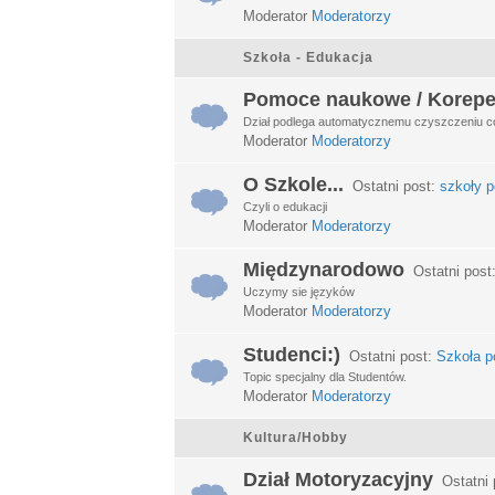
Moderator
Moderatorzy
Szkoła - Edukacja
Pomoce naukowe / Korepe
Dział podlega automatycznemu czyszczeniu c
Moderator
Moderatorzy
O Szkole...
Ostatni post:
szkoły p
Czyli o edukacji
Moderator
Moderatorzy
Międzynarodowo
Ostatni post
Uczymy sie języków
Moderator
Moderatorzy
Studenci:)
Ostatni post:
Szkoła po
Topic specjalny dla Studentów.
Moderator
Moderatorzy
Kultura/Hobby
Dział Motoryzacyjny
Ostatni 