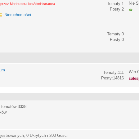
Nie S
Tematy:1
przez Moderatora lub Administratora
Posty:2
Nieruchomości
Tematy:0
--
Posty:0
rum
Wto C
Tematy:111
Posty:14816
sales
, tematów
3338
ików
0
jestrowanych, 0 Ukrytych i 200 Gości