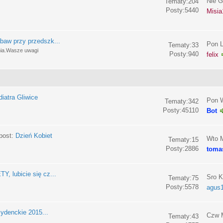
Nie G
Tematy:204
Posty:5440
Misia
baw przy przedszk...
Pon L
Tematy:33
nia.Wasze uwagi
Posty:940
felix
iatra Gliwice
Pon W
Tematy:342
Posty:45110
Bot
post:
Dzień Kobiet
Wto M
Tematy:15
Posty:2886
toma
, lubicie się cz...
Sro K
Tematy:75
Posty:5578
agus
ydenckie 2015...
Czw M
Tematy:43