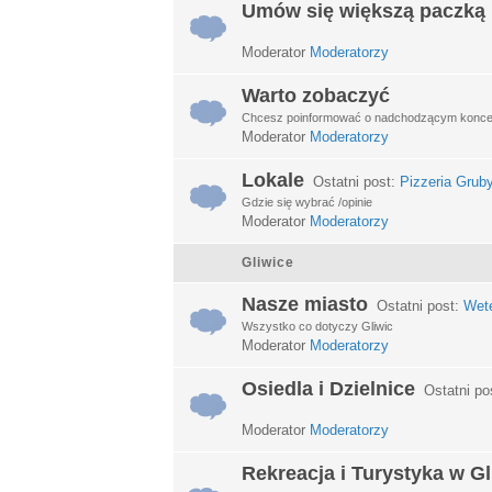
Umów się większą paczką
Moderator
Moderatorzy
Warto zobaczyć
Chcesz poinformować o nadchodzącym koncerci
Moderator
Moderatorzy
Lokale
Ostatni post:
Pizzeria Grub
Gdzie się wybrać /opinie
Moderator
Moderatorzy
Gliwice
Nasze miasto
Ostatni post:
Wet
Wszystko co dotyczy Gliwic
Moderator
Moderatorzy
Osiedla i Dzielnice
Ostatni po
Moderator
Moderatorzy
Rekreacja i Turystyka w G