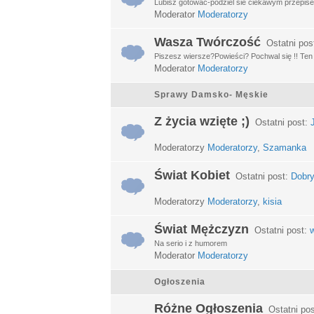
Lubisz gotować-podziel sie ciekawym przepisem
Moderator
Moderatorzy
Wasza Twórczość
Ostatni pos
Piszesz wiersze?Powieści? Pochwal się !! Ten d
Moderator
Moderatorzy
Sprawy Damsko- Męskie
Z życia wzięte ;)
Ostatni post:
Moderatorzy
Moderatorzy
,
Szamanka
Świat Kobiet
Ostatni post:
Dobry
Moderatorzy
Moderatorzy
,
kisia
Świat Mężczyzn
Ostatni post:
w
Na serio i z humorem
Moderator
Moderatorzy
Ogłoszenia
Różne Ogłoszenia
Ostatni po