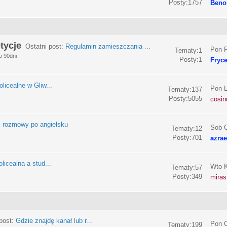
Posty:1757
Beno
tycje
Ostatni post:
Regulamin zamieszczania ...
Pon P
Tematy:1
o 90dni
Posty:1
Fryc
olicealne w Gliw...
Pon L
Tematy:137
Posty:5055
cosin
:
rozmowy po angielsku
Sob C
Tematy:12
Posty:701
azrae
licealna a stud...
Wto K
Tematy:57
Posty:349
miras
post:
Gdzie znajdę kanał lub r...
Pon C
Tematy:199