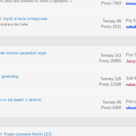
, lubisz jeść-powiedz co, może Ci ugotujemy ;-)
Posty:7343
toma
t:
myśli w locie schwycone...
Pią S
Tematy:88
ział jest dla Ciebie
Posty:1531
sebe
Jak można sprawdzić wypł...
Pon S
Tematy:163
Posty:20955
Jerzy
 ginekolog
Sob M
Tematy:126
Posty:12188
nata
 co się bawić z dziecki...
Pon L
Tematy:45
Posty:6458
vkim
st:
Kupię używane klocki LEG...