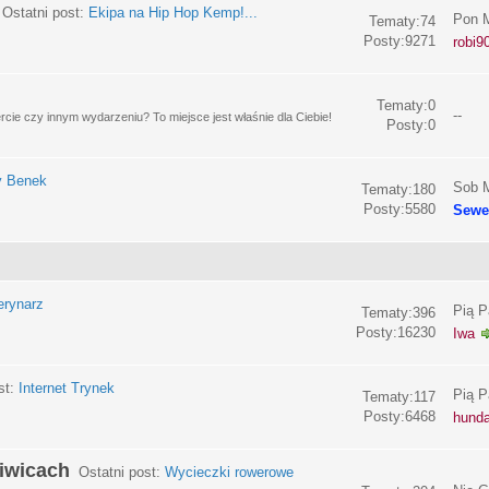
Ostatni post:
Ekipa na Hip Hop Kemp!...
Pon M
Tematy:74
Posty:9271
robi9
Tematy:0
--
e czy innym wydarzeniu? To miejsce jest właśnie dla Ciebie!
Posty:0
y Benek
Sob M
Tematy:180
Posty:5580
Sewe
erynarz
Pią P
Tematy:396
Posty:16230
Iwa
st:
Internet Trynek
Pią P
Tematy:117
Posty:6468
hund
liwicach
Ostatni post:
Wycieczki rowerowe