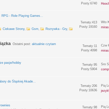
Posty:6740
Hooc
:
RPG - Role Playing Games...
Wto K
Tematy:413
Posty:19160
miras
Ciekawe Strony
,
Gsm
,
Rozrywka - Gry
,
iązka
Ostatni post:
aktualnie czytam
Czw K
Tematy:11
Posty:4098
miras
e pasje/hobby
Sro S
Tematy:95
Posty:5904
compf
bory do Śląskiej Akade...
Pią L
Tematy:206
Posty:10636
jezyk
rownies
Pią L
Tematy:98