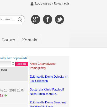
Logowanie
/
Rejestracja
Forum
Kontakt
osty bez odpowiedzi
Akcje Charytatywne -
Pomogliśmy
i post
Zbiórka dla Domu Dziecka nr
3 w Gliwicach
Sprzęt dla Kliniki Patologii
ie 13, 2018 20:04
Noworodka w Zabrzu
k12
Zbiórka dla Domu Samotnej
Matki w Gliwicach