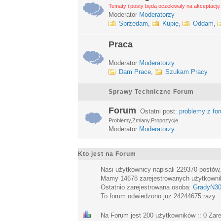
Tematy i posty będą oczekiwały na akceptację 
Moderator
Moderatorzy
Sprzedam
,
Kupię
,
Oddam
,
Praca
Moderator
Moderatorzy
Dam Prace
,
Szukam Pracy
Sprawy Techniczne Forum
Forum
Ostatni post:
problemy z fo
Problemy,Zmiany,Propozycje
Moderator
Moderatorzy
Kto jest na Forum
Nasi użytkownicy napisali
229370
postów
Mamy
14678
zarejestrowanych użytkown
Ostatnio zarejestrowana osoba:
GradyN3
To forum odwiedzono już
24244675
razy
Na Forum jest
200
użytkowników :: 0 Zare