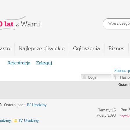
asto
Najlepsze gliwickie
Ogłoszenia
Biznes
Rejestracja
Zaloguj
Zobacz p
Ostatn
m
Ostatni post:
IV Urodziny
Pon S
Tematy:15
Posty:1890
torci
rodziny
,
IV Urodziny