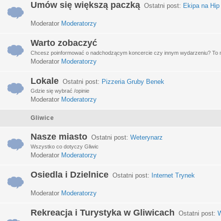
Umów się większą paczką
Ostatni post:
Ekipa na Hip
Moderator
Moderatorzy
Warto zobaczyć
Chcesz poinformować o nadchodzącym koncercie czy innym wydarzeniu? To miej
Moderator
Moderatorzy
Lokale
Ostatni post:
Pizzeria Gruby Benek
Gdzie się wybrać /opinie
Moderator
Moderatorzy
Gliwice
Nasze miasto
Ostatni post:
Weterynarz
Wszystko co dotyczy Gliwic
Moderator
Moderatorzy
Osiedla i Dzielnice
Ostatni post:
Internet Trynek
Moderator
Moderatorzy
Rekreacja i Turystyka w Gliwicach
Ostatni post:
W