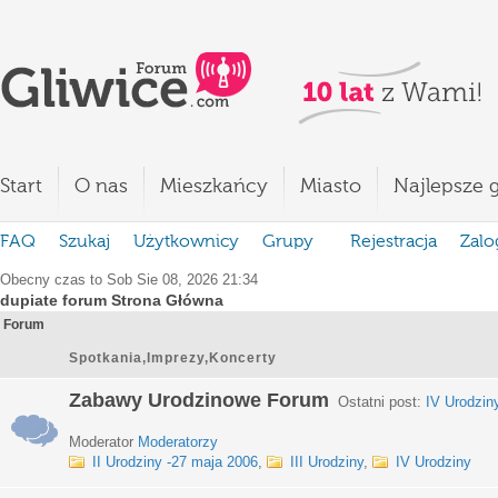
Start
O nas
Mieszkańcy
Miasto
Najlepsze g
FAQ
Szukaj
Użytkownicy
Grupy
Rejestracja
Zalo
Obecny czas to Sob Sie 08, 2026 21:34
dupiate forum Strona Główna
Forum
Spotkania,Imprezy,Koncerty
Zabawy Urodzinowe Forum
Ostatni post:
IV Urodzin
Moderator
Moderatorzy
II Urodziny -27 maja 2006
,
III Urodziny
,
IV Urodziny