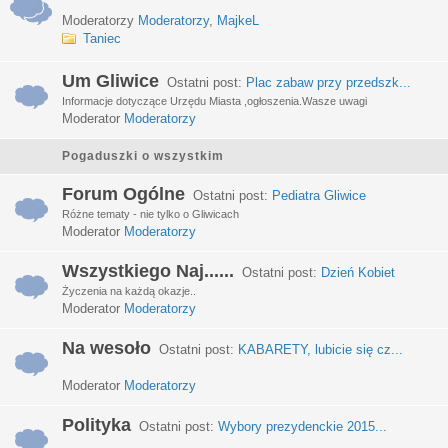
Moderatorzy
Moderatorzy
,
MajkeL
Taniec
Um Gliwice
Ostatni post:
Plac zabaw przy przedszk...
Informacje dotyczące Urzędu Miasta ,ogłoszenia.Wasze uwagi
Moderator
Moderatorzy
Pogaduszki o wszystkim
Forum Ogólne
Ostatni post:
Pediatra Gliwice
Różne tematy - nie tylko o Gliwicach
Moderator
Moderatorzy
Wszystkiego Naj......
Ostatni post:
Dzień Kobiet
Życzenia na każdą okazje..
Moderator
Moderatorzy
Na wesoło
Ostatni post:
KABARETY, lubicie się cz...
Moderator
Moderatorzy
Polityka
Ostatni post:
Wybory prezydenckie 2015...