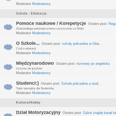
Moderator
Moderatorzy
Szkoła - Edukacja
Pomoce naukowe / Korepetycje
Ostatni post:
Regu
Dział podlega automatycznemu czyszczeniu co 90dni
Moderator
Moderatorzy
O Szkole...
Ostatni post:
szkoły policealne w Gliw...
Czyli o edukacji
Moderator
Moderatorzy
Międzynarodowo
Ostatni post:
rozmowy po angielsku
Uczymy sie języków
Moderator
Moderatorzy
Studenci:)
Ostatni post:
Szkoła policealna a stud...
Topic specjalny dla Studentów.
Moderator
Moderatorzy
Kultura/Hobby
Dział Motoryzacyjny
Ostatni post:
Gdzie znajdę kanał lub