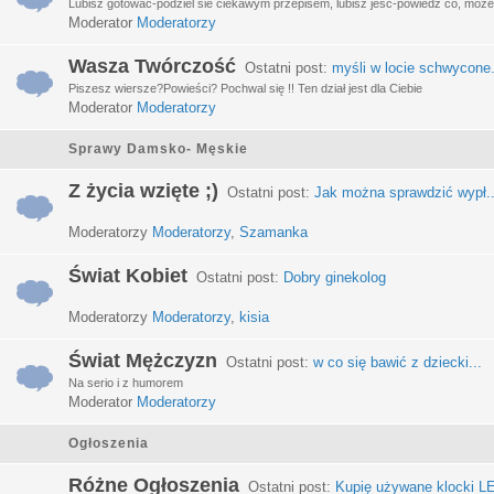
Lubisz gotować-podziel sie ciekawym przepisem, lubisz jeść-powiedz co, może 
Moderator
Moderatorzy
Wasza Twórczość
Ostatni post:
myśli w locie schwycone.
Piszesz wiersze?Powieści? Pochwal się !! Ten dział jest dla Ciebie
Moderator
Moderatorzy
Sprawy Damsko- Męskie
Z życia wzięte ;)
Ostatni post:
Jak można sprawdzić wypł..
Moderatorzy
Moderatorzy
,
Szamanka
Świat Kobiet
Ostatni post:
Dobry ginekolog
Moderatorzy
Moderatorzy
,
kisia
Świat Mężczyzn
Ostatni post:
w co się bawić z dziecki...
Na serio i z humorem
Moderator
Moderatorzy
Ogłoszenia
Różne Ogłoszenia
Ostatni post:
Kupię używane klocki LE