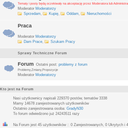
Tematy i posty będą oczekiwały na akceptację przez Moderatora lub Administra
Moderator
Moderatorzy
Sprzedam
,
Kupię
,
Oddam
,
Nieruchomości
Praca
Moderator
Moderatorzy
Dam Prace
,
Szukam Pracy
Sprawy Techniczne Forum
Forum
Ostatni post:
problemy z forum
Problemy,Zmiany,Propozycje
Moderator
Moderatorzy
Kto jest na Forum
Nasi użytkownicy napisali
229370
postów, tematów
3338
Mamy
14678
zarejestrowanych użytkowników
Ostatnio zarejestrowana osoba:
GradyN30
To forum odwiedzono już
24243511
razy
Na Forum jest
45
użytkowników :: 0 Zarejestrowanych, 0 Ukrytych i 