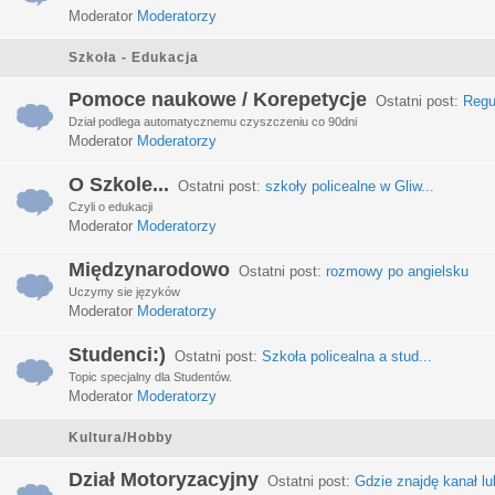
Moderator
Moderatorzy
Szkoła - Edukacja
Pomoce naukowe / Korepetycje
Ostatni post:
Regu
Dział podlega automatycznemu czyszczeniu co 90dni
Moderator
Moderatorzy
O Szkole...
Ostatni post:
szkoły policealne w Gliw...
Czyli o edukacji
Moderator
Moderatorzy
Międzynarodowo
Ostatni post:
rozmowy po angielsku
Uczymy sie języków
Moderator
Moderatorzy
Studenci:)
Ostatni post:
Szkoła policealna a stud...
Topic specjalny dla Studentów.
Moderator
Moderatorzy
Kultura/Hobby
Dział Motoryzacyjny
Ostatni post:
Gdzie znajdę kanał lub