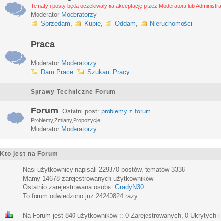
Tematy i posty będą oczekiwały na akceptację przez Moderatora lub Administra
Moderator
Moderatorzy
Sprzedam
,
Kupię
,
Oddam
,
Nieruchomości
Praca
Moderator
Moderatorzy
Dam Prace
,
Szukam Pracy
Sprawy Techniczne Forum
Forum
Ostatni post:
problemy z forum
Problemy,Zmiany,Propozycje
Moderator
Moderatorzy
Kto jest na Forum
Nasi użytkownicy napisali
229370
postów, tematów
3338
Mamy
14678
zarejestrowanych użytkowników
Ostatnio zarejestrowana osoba:
GradyN30
To forum odwiedzono już
24240824
razy
Na Forum jest
840
użytkowników :: 0 Zarejestrowanych, 0 Ukrytych i