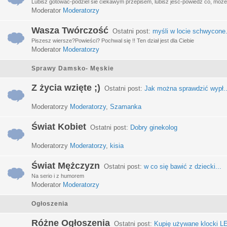
Lubisz gotować-podziel sie ciekawym przepisem, lubisz jeść-powiedz co, może 
Moderator
Moderatorzy
Wasza Twórczość
Ostatni post:
myśli w locie schwycone.
Piszesz wiersze?Powieści? Pochwal się !! Ten dział jest dla Ciebie
Moderator
Moderatorzy
Sprawy Damsko- Męskie
Z życia wzięte ;)
Ostatni post:
Jak można sprawdzić wypł..
Moderatorzy
Moderatorzy
,
Szamanka
Świat Kobiet
Ostatni post:
Dobry ginekolog
Moderatorzy
Moderatorzy
,
kisia
Świat Mężczyzn
Ostatni post:
w co się bawić z dziecki...
Na serio i z humorem
Moderator
Moderatorzy
Ogłoszenia
Różne Ogłoszenia
Ostatni post:
Kupię używane klocki LE