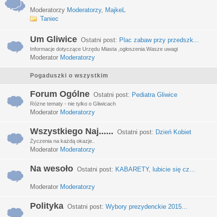
Moderatorzy
Moderatorzy
,
MajkeL
Taniec
Um Gliwice
Ostatni post:
Plac zabaw przy przedszk...
Informacje dotyczące Urzędu Miasta ,ogłoszenia.Wasze uwagi
Moderator
Moderatorzy
Pogaduszki o wszystkim
Forum Ogólne
Ostatni post:
Pediatra Gliwice
Różne tematy - nie tylko o Gliwicach
Moderator
Moderatorzy
Wszystkiego Naj......
Ostatni post:
Dzień Kobiet
Życzenia na każdą okazje..
Moderator
Moderatorzy
Na wesoło
Ostatni post:
KABARETY, lubicie się cz...
Moderator
Moderatorzy
Polityka
Ostatni post:
Wybory prezydenckie 2015...