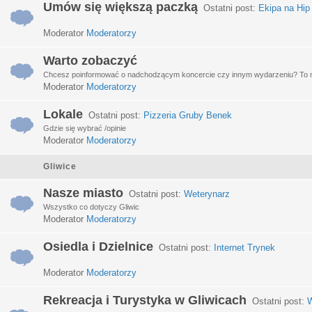
Umów się większą paczką
Ostatni post:
Ekipa na Hip
Moderator
Moderatorzy
Warto zobaczyć
Chcesz poinformować o nadchodzącym koncercie czy innym wydarzeniu? To miej
Moderator
Moderatorzy
Lokale
Ostatni post:
Pizzeria Gruby Benek
Gdzie się wybrać /opinie
Moderator
Moderatorzy
Gliwice
Nasze miasto
Ostatni post:
Weterynarz
Wszystko co dotyczy Gliwic
Moderator
Moderatorzy
Osiedla i Dzielnice
Ostatni post:
Internet Trynek
Moderator
Moderatorzy
Rekreacja i Turystyka w Gliwicach
Ostatni post:
W