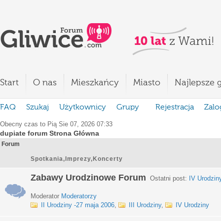
Start
O nas
Mieszkańcy
Miasto
Najlepsze g
FAQ
Szukaj
Użytkownicy
Grupy
Rejestracja
Zalo
Obecny czas to Pią Sie 07, 2026 07:33
dupiate forum Strona Główna
Forum
Spotkania,Imprezy,Koncerty
Zabawy Urodzinowe Forum
Ostatni post:
IV Urodzin
Moderator
Moderatorzy
II Urodziny -27 maja 2006
,
III Urodziny
,
IV Urodziny