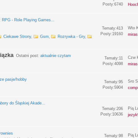
Posty:6740
Hooc
:
RPG - Role Playing Games...
Wto K
Tematy:413
Posty:19160
miras
Ciekawe Strony
,
Gsm
,
Rozrywka - Gry
,
iązka
Ostatni post:
aktualnie czytam
Czw K
Tematy:11
Posty:4098
miras
e pasje/hobby
Sro S
Tematy:95
Posty:5904
compf
bory do Śląskiej Akade...
Pią L
Tematy:206
Posty:10636
jezyk
rownies
Pią L
Tematy:98