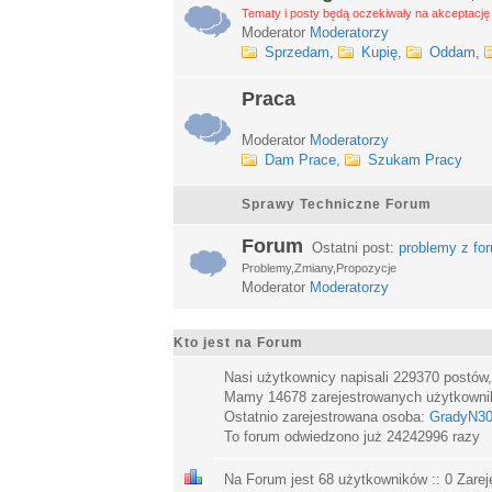
Tematy i posty będą oczekiwały na akceptację 
Moderator
Moderatorzy
Sprzedam
,
Kupię
,
Oddam
,
Praca
Moderator
Moderatorzy
Dam Prace
,
Szukam Pracy
Sprawy Techniczne Forum
Forum
Ostatni post:
problemy z fo
Problemy,Zmiany,Propozycje
Moderator
Moderatorzy
Kto jest na Forum
Nasi użytkownicy napisali
229370
postów
Mamy
14678
zarejestrowanych użytkown
Ostatnio zarejestrowana osoba:
GradyN3
To forum odwiedzono już
24242996
razy
Na Forum jest
68
użytkowników :: 0 Zarej