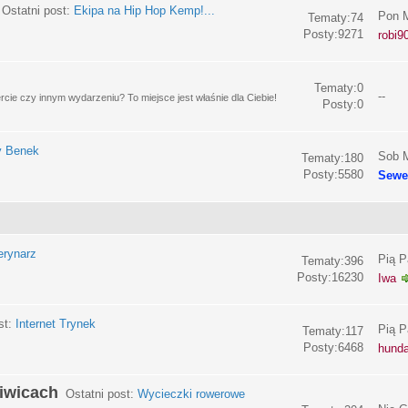
Ostatni post:
Ekipa na Hip Hop Kemp!...
Pon M
Tematy:74
Posty:9271
robi9
Tematy:0
--
e czy innym wydarzeniu? To miejsce jest właśnie dla Ciebie!
Posty:0
y Benek
Sob M
Tematy:180
Posty:5580
Sewe
erynarz
Pią P
Tematy:396
Posty:16230
Iwa
st:
Internet Trynek
Pią P
Tematy:117
Posty:6468
hund
liwicach
Ostatni post:
Wycieczki rowerowe