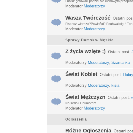
Lubisz gotować-podziel sie ciekawym przepisem
Moderator
Moderatorzy
Wasza Twórczość
Ostatni pos
Piszesz wiersze?Powieści? Pochwal się !! Ten d
Moderator
Moderatorzy
Sprawy Damsko- Męskie
Z życia wzięte ;)
Ostatni post:
Moderatorzy
Moderatorzy
,
Szamanka
Świat Kobiet
Ostatni post:
Dobry
Moderatorzy
Moderatorzy
,
kisia
Świat Mężczyzn
Ostatni post:
w
Na serio i z humorem
Moderator
Moderatorzy
Ogłoszenia
Różne Ogłoszenia
Ostatni po