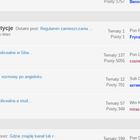
Posty:1757
Beno
tycje
Ostatni post:
Regulamin zamieszczania ...
Pon P
Tematy:1
o 90dni
Posty:1
Fryc
olicealne w Gliw...
Pon L
Tematy:137
Posty:5055
cosin
:
rozmowy po angielsku
Sob C
Tematy:12
Posty:701
azrae
licealna a stud...
Wto K
Tematy:57
Posty:349
miras
post:
Gdzie znajdę kanał lub r...
Pon C
Tematy:199