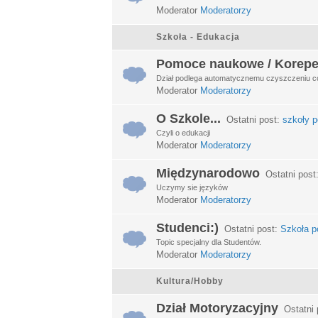
Moderator
Moderatorzy
Szkoła - Edukacja
Pomoce naukowe / Korepe
Dział podlega automatycznemu czyszczeniu c
Moderator
Moderatorzy
O Szkole...
Ostatni post:
szkoły p
Czyli o edukacji
Moderator
Moderatorzy
Międzynarodowo
Ostatni post
Uczymy sie języków
Moderator
Moderatorzy
Studenci:)
Ostatni post:
Szkoła po
Topic specjalny dla Studentów.
Moderator
Moderatorzy
Kultura/Hobby
Dział Motoryzacyjny
Ostatni 