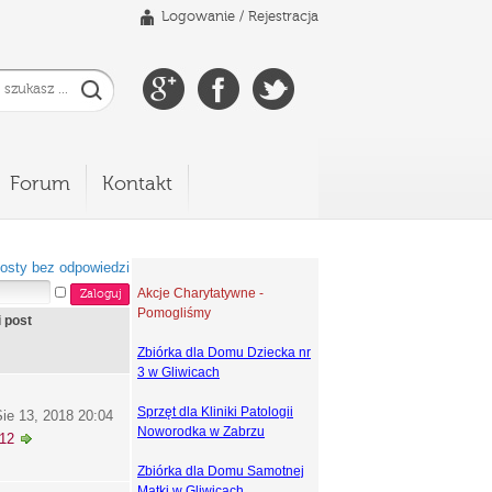
Logowanie
/
Rejestracja
Forum
Kontakt
osty bez odpowiedzi
Akcje Charytatywne -
Pomogliśmy
i post
Zbiórka dla Domu Dziecka nr
3 w Gliwicach
Sprzęt dla Kliniki Patologii
ie 13, 2018 20:04
Noworodka w Zabrzu
k12
Zbiórka dla Domu Samotnej
Matki w Gliwicach