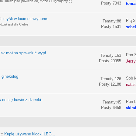
, lubisz jeść-powiedz co, może Ci ugotujemy ;-)
Posty:7343
toma
t:
myśli w locie schwycone...
Pią S
Tematy:88
ział jest dla Ciebie
Posty:1531
sebe
Jak można sprawdzić wypł...
Pon S
Tematy:163
Posty:20955
Jerzy
 ginekolog
Sob M
Tematy:126
Posty:12188
nata
 co się bawić z dziecki...
Pon L
Tematy:45
Posty:6458
vkim
st:
Kupię używane klocki LEG...