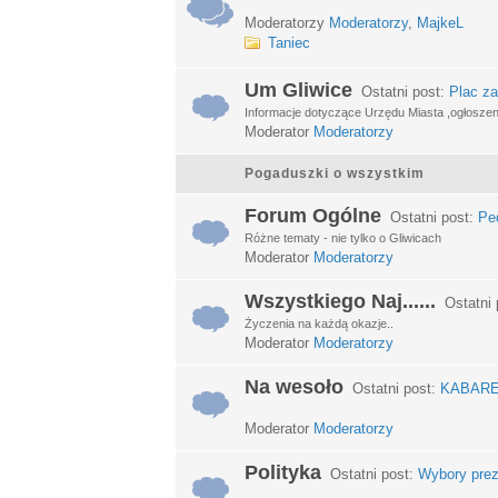
Moderatorzy
Moderatorzy
,
MajkeL
Taniec
Um Gliwice
Ostatni post:
Plac za
Informacje dotyczące Urzędu Miasta ,ogłosze
Moderator
Moderatorzy
Pogaduszki o wszystkim
Forum Ogólne
Ostatni post:
Ped
Różne tematy - nie tylko o Gliwicach
Moderator
Moderatorzy
Wszystkiego Naj......
Ostatni 
Życzenia na każdą okazje..
Moderator
Moderatorzy
Na wesoło
Ostatni post:
KABARETY
Moderator
Moderatorzy
Polityka
Ostatni post:
Wybory prez