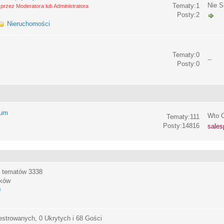
Nie S
Tematy:1
przez Moderatora lub Administratora
Posty:2
Nieruchomości
Tematy:0
--
Posty:0
rum
Wto C
Tematy:111
Posty:14816
sales
, tematów
3338
ików
0
estrowanych, 0 Ukrytych i 68 Gości