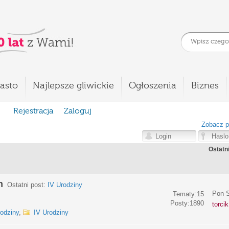
asto
Najlepsze gliwickie
Ogłoszenia
Biznes
Rejestracja
Zaloguj
Zobacz p
Ostatn
m
Ostatni post:
IV Urodziny
Pon S
Tematy:15
Posty:1890
torci
rodziny
,
IV Urodziny