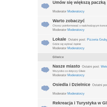
Umów się większą paczką
Moderator
Moderatorzy
Warto zobaczyć
Chcesz poinformować o nadchodzącym koncerci
Moderator
Moderatorzy
Lokale
Ostatni post:
Pizzeria Grub
Gdzie się wybrać /opinie
Moderator
Moderatorzy
Gliwice
Nasze miasto
Ostatni post:
Wet
Wszystko co dotyczy Gliwic
Moderator
Moderatorzy
Osiedla i Dzielnice
Ostatni po
Moderator
Moderatorzy
Rekreacja i Turystyka w G