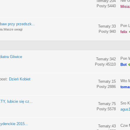
Nie G
Tematy:204
Posty:5440
Misia
baw przy przedszk...
Pon L
Tematy:33
nia.Wasze uwagi
Posty:940
felix
iatra Gliwice
Pon W
Tematy:342
Posty:45110
Bot
post:
Dzień Kobiet
Wto M
Tematy:15
Posty:2886
toma
, lubicie się cz...
Sro K
Tematy:75
Posty:5578
agus
ydenckie 2015...
Czw M
Tematy:43