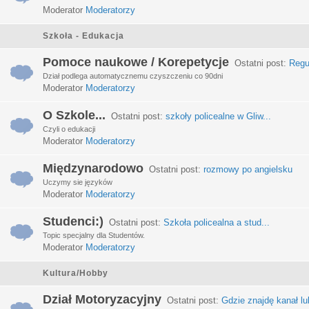
Moderator
Moderatorzy
Szkoła - Edukacja
Pomoce naukowe / Korepetycje
Ostatni post:
Regu
Dział podlega automatycznemu czyszczeniu co 90dni
Moderator
Moderatorzy
O Szkole...
Ostatni post:
szkoły policealne w Gliw...
Czyli o edukacji
Moderator
Moderatorzy
Międzynarodowo
Ostatni post:
rozmowy po angielsku
Uczymy sie języków
Moderator
Moderatorzy
Studenci:)
Ostatni post:
Szkoła policealna a stud...
Topic specjalny dla Studentów.
Moderator
Moderatorzy
Kultura/Hobby
Dział Motoryzacyjny
Ostatni post:
Gdzie znajdę kanał lub