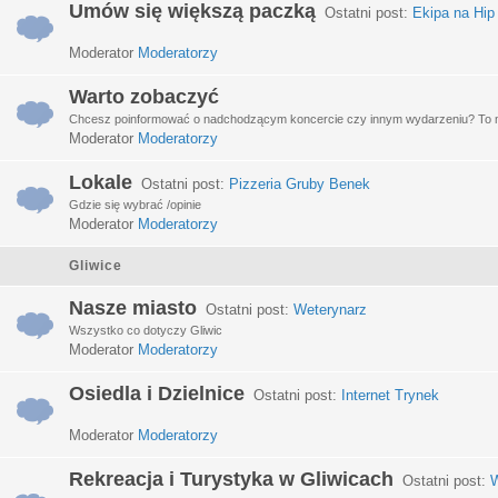
Umów się większą paczką
Ostatni post:
Ekipa na Hip
Moderator
Moderatorzy
Warto zobaczyć
Chcesz poinformować o nadchodzącym koncercie czy innym wydarzeniu? To miej
Moderator
Moderatorzy
Lokale
Ostatni post:
Pizzeria Gruby Benek
Gdzie się wybrać /opinie
Moderator
Moderatorzy
Gliwice
Nasze miasto
Ostatni post:
Weterynarz
Wszystko co dotyczy Gliwic
Moderator
Moderatorzy
Osiedla i Dzielnice
Ostatni post:
Internet Trynek
Moderator
Moderatorzy
Rekreacja i Turystyka w Gliwicach
Ostatni post:
W