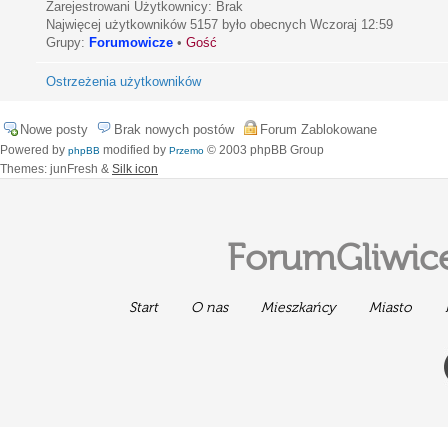
Zarejestrowani Użytkownicy: Brak
Najwięcej użytkowników
5157
było obecnych Wczoraj 12:59
Grupy:
Forumowicze
•
Gość
Ostrzeżenia użytkowników
Nowe posty
Brak nowych postów
Forum Zablokowane
Powered by
modified by
© 2003 phpBB Group
phpBB
Przemo
Themes: junFresh &
Silk icon
ForumGliwice
Start
O nas
Mieszkańcy
Miasto