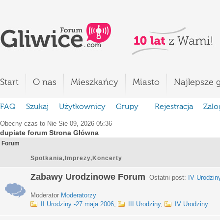
Start
O nas
Mieszkańcy
Miasto
Najlepsze g
FAQ
Szukaj
Użytkownicy
Grupy
Rejestracja
Zalo
Obecny czas to Nie Sie 09, 2026 05:36
dupiate forum Strona Główna
Forum
Spotkania,Imprezy,Koncerty
Zabawy Urodzinowe Forum
Ostatni post:
IV Urodzin
Moderator
Moderatorzy
II Urodziny -27 maja 2006
,
III Urodziny
,
IV Urodziny