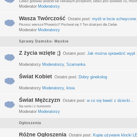
Lubisz gotować-podziel sie ciekawym przepisem, lubisz jeść-powiedz co, może 
Moderator
Moderatorzy
Wasza Twórczość
Ostatni post:
myśli w locie schwycone.
Piszesz wiersze?Powieści? Pochwal się !! Ten dział jest dla Ciebie
Moderator
Moderatorzy
Sprawy Damsko- Męskie
Z życia wzięte ;)
Ostatni post:
Jak można sprawdzić wypł..
Moderatorzy
Moderatorzy
,
Szamanka
Świat Kobiet
Ostatni post:
Dobry ginekolog
Moderatorzy
Moderatorzy
,
kisia
Świat Mężczyzn
Ostatni post:
w co się bawić z dziecki...
Na serio i z humorem
Moderator
Moderatorzy
Ogłoszenia
Różne Ogłoszenia
Ostatni post:
Kupię używane klocki LE