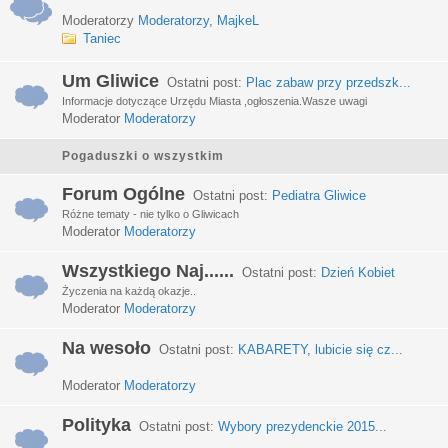
Moderatorzy
Moderatorzy
,
MajkeL
Taniec
Um Gliwice
Ostatni post:
Plac zabaw przy przedszk...
Informacje dotyczące Urzędu Miasta ,ogłoszenia.Wasze uwagi
Moderator
Moderatorzy
Pogaduszki o wszystkim
Forum Ogólne
Ostatni post:
Pediatra Gliwice
Różne tematy - nie tylko o Gliwicach
Moderator
Moderatorzy
Wszystkiego Naj......
Ostatni post:
Dzień Kobiet
Życzenia na każdą okazje..
Moderator
Moderatorzy
Na wesoło
Ostatni post:
KABARETY, lubicie się cz...
Moderator
Moderatorzy
Polityka
Ostatni post:
Wybory prezydenckie 2015...