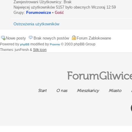
Zarejestrowani Użytkownicy: Brak
Najwięcej użytkowników
5157
było obecnych Wczoraj 12:59
Grupy:
Forumowicze
•
Gość
Ostrzeżenia użytkowników
Nowe posty
Brak nowych postów
Forum Zablokowane
Powered by
modified by
© 2003 phpBB Group
phpBB
Przemo
Themes: junFresh &
Silk icon
ForumGliwice
Start
O nas
Mieszkańcy
Miasto