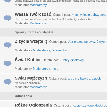
Lubisz gotować-podziel sie ciekawym przepisem, lubisz jeść-powiedz co, może 
Moderator
Moderatorzy
Wasza Twórczość
Ostatni post:
myśli w locie schwycone.
Piszesz wiersze?Powieści? Pochwal się !! Ten dział jest dla Ciebie
Moderator
Moderatorzy
Sprawy Damsko- Męskie
Z życia wzięte ;)
Ostatni post:
Jak można sprawdzić wypł..
Moderatorzy
Moderatorzy
,
Szamanka
Świat Kobiet
Ostatni post:
Dobry ginekolog
Moderatorzy
Moderatorzy
,
kisia
Świat Mężczyzn
Ostatni post:
w co się bawić z dziecki...
Na serio i z humorem
Moderator
Moderatorzy
Ogłoszenia
Różne Ogłoszenia
Ostatni post:
Kupię używane klocki LE