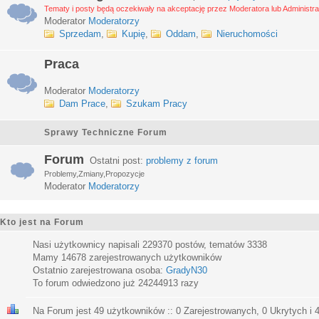
Tematy i posty będą oczekiwały na akceptację przez Moderatora lub Administra
Moderator
Moderatorzy
Sprzedam
,
Kupię
,
Oddam
,
Nieruchomości
Praca
Moderator
Moderatorzy
Dam Prace
,
Szukam Pracy
Sprawy Techniczne Forum
Forum
Ostatni post:
problemy z forum
Problemy,Zmiany,Propozycje
Moderator
Moderatorzy
Kto jest na Forum
Nasi użytkownicy napisali
229370
postów, tematów
3338
Mamy
14678
zarejestrowanych użytkowników
Ostatnio zarejestrowana osoba:
GradyN30
To forum odwiedzono już
24244913
razy
Na Forum jest
49
użytkowników :: 0 Zarejestrowanych, 0 Ukrytych i 