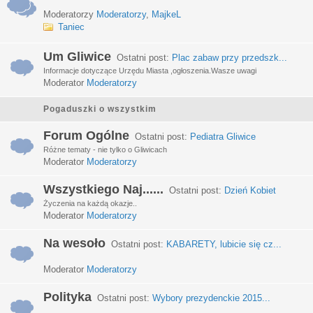
Moderatorzy
Moderatorzy
,
MajkeL
Taniec
Um Gliwice
Ostatni post:
Plac zabaw przy przedszk...
Informacje dotyczące Urzędu Miasta ,ogłoszenia.Wasze uwagi
Moderator
Moderatorzy
Pogaduszki o wszystkim
Forum Ogólne
Ostatni post:
Pediatra Gliwice
Różne tematy - nie tylko o Gliwicach
Moderator
Moderatorzy
Wszystkiego Naj......
Ostatni post:
Dzień Kobiet
Życzenia na każdą okazje..
Moderator
Moderatorzy
Na wesoło
Ostatni post:
KABARETY, lubicie się cz...
Moderator
Moderatorzy
Polityka
Ostatni post:
Wybory prezydenckie 2015...