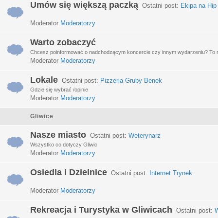
Umów się większą paczką
Ostatni post:
Ekipa na Hip
Moderator
Moderatorzy
Warto zobaczyć
Chcesz poinformować o nadchodzącym koncercie czy innym wydarzeniu? To miej
Moderator
Moderatorzy
Lokale
Ostatni post:
Pizzeria Gruby Benek
Gdzie się wybrać /opinie
Moderator
Moderatorzy
Gliwice
Nasze miasto
Ostatni post:
Weterynarz
Wszystko co dotyczy Gliwic
Moderator
Moderatorzy
Osiedla i Dzielnice
Ostatni post:
Internet Trynek
Moderator
Moderatorzy
Rekreacja i Turystyka w Gliwicach
Ostatni post:
W