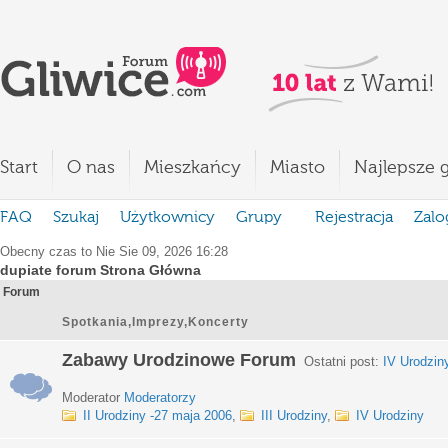
Start
O nas
Mieszkańcy
Miasto
Najlepsze g
FAQ
Szukaj
Użytkownicy
Grupy
Rejestracja
Zalo
Obecny czas to Nie Sie 09, 2026 16:28
dupiate forum Strona Główna
Forum
Spotkania,Imprezy,Koncerty
Zabawy Urodzinowe Forum
Ostatni post:
IV Urodzin
Moderator
Moderatorzy
II Urodziny -27 maja 2006
,
III Urodziny
,
IV Urodziny