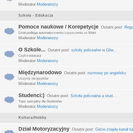
Moderator
Moderatorzy
Szkoła - Edukacja
Pomoce naukowe / Korepetycje
Ostatni post:
Regu
Dział podlega automatycznemu czyszczeniu co 90dni
Moderator
Moderatorzy
O Szkole...
Ostatni post:
szkoły policealne w Gliw...
Czyli o edukacji
Moderator
Moderatorzy
Międzynarodowo
Ostatni post:
rozmowy po angielsku
Uczymy sie języków
Moderator
Moderatorzy
Studenci:)
Ostatni post:
Szkoła policealna a stud...
Topic specjalny dla Studentów.
Moderator
Moderatorzy
Kultura/Hobby
Dział Motoryzacyjny
Ostatni post:
Gdzie znajdę kanał lub