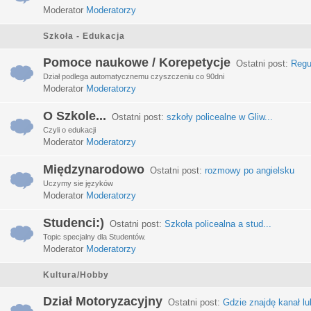
Moderator
Moderatorzy
Szkoła - Edukacja
Pomoce naukowe / Korepetycje
Ostatni post:
Regu
Dział podlega automatycznemu czyszczeniu co 90dni
Moderator
Moderatorzy
O Szkole...
Ostatni post:
szkoły policealne w Gliw...
Czyli o edukacji
Moderator
Moderatorzy
Międzynarodowo
Ostatni post:
rozmowy po angielsku
Uczymy sie języków
Moderator
Moderatorzy
Studenci:)
Ostatni post:
Szkoła policealna a stud...
Topic specjalny dla Studentów.
Moderator
Moderatorzy
Kultura/Hobby
Dział Motoryzacyjny
Ostatni post:
Gdzie znajdę kanał lub