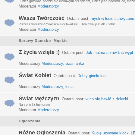
Lubisz gotować-podziel sie ciekawym przepisem, lubisz jeść-powiedz co, może 
Moderator
Moderatorzy
Wasza Twórczość
Ostatni post:
myśli w locie schwycone.
Piszesz wiersze?Powieści? Pochwal się !! Ten dział jest dla Ciebie
Moderator
Moderatorzy
Sprawy Damsko- Męskie
Z życia wzięte ;)
Ostatni post:
Jak można sprawdzić wypł..
Moderatorzy
Moderatorzy
,
Szamanka
Świat Kobiet
Ostatni post:
Dobry ginekolog
Moderatorzy
Moderatorzy
,
kisia
Świat Mężczyzn
Ostatni post:
w co się bawić z dziecki...
Na serio i z humorem
Moderator
Moderatorzy
Ogłoszenia
Różne Ogłoszenia
Ostatni post:
Kupię używane klocki LE