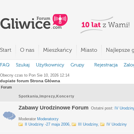
Start
O nas
Mieszkańcy
Miasto
Najlepsze g
FAQ
Szukaj
Użytkownicy
Grupy
Rejestracja
Zalo
Obecny czas to Pon Sie 10, 2026 12:14
dupiate forum Strona Główna
Forum
Spotkania,Imprezy,Koncerty
Zabawy Urodzinowe Forum
Ostatni post:
IV Urodzin
Moderator
Moderatorzy
II Urodziny -27 maja 2006
,
III Urodziny
,
IV Urodziny