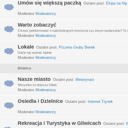
Umów się większą paczką
Ostatni post:
Ekipa na Hip
Moderator
Moderatorzy
Warto zobaczyć
Chcesz poinformować o nadchodzącym koncercie czy innym wydarzeniu? To miej
Moderator
Moderatorzy
Lokale
Ostatni post:
Pizzeria Gruby Benek
Gdzie się wybrać /opinie
Moderator
Moderatorzy
Gliwice
Nasze miasto
Ostatni post:
Weterynarz
Wszystko co dotyczy Gliwic
Moderator
Moderatorzy
Osiedla i Dzielnice
Ostatni post:
Internet Trynek
Moderator
Moderatorzy
Rekreacja i Turystyka w Gliwicach
Ostatni post:
W