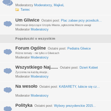
Moderatorzy
Moderatorzy
,
MajkeL
Taniec
Um Gliwice
Ostatni post:
Plac zabaw przy przedszk...
Informacje dotyczące Urzędu Miasta ,ogłoszenia.Wasze uwagi
Moderator
Moderatorzy
Pogaduszki o wszystkim
Forum Ogólne
Ostatni post:
Pediatra Gliwice
Różne tematy - nie tylko o Gliwicach
Moderator
Moderatorzy
Wszystkiego Naj......
Ostatni post:
Dzień Kobiet
Życzenia na każdą okazje..
Moderator
Moderatorzy
Na wesoło
Ostatni post:
KABARETY, lubicie się cz...
Moderator
Moderatorzy
Polityka
Ostatni post:
Wybory prezydenckie 2015...