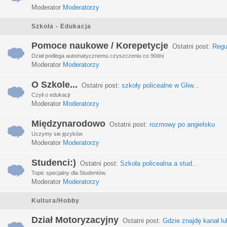
Moderator
Moderatorzy
Szkoła - Edukacja
Pomoce naukowe / Korepetycje
Ostatni post:
Regu
Dział podlega automatycznemu czyszczeniu co 90dni
Moderator
Moderatorzy
O Szkole...
Ostatni post:
szkoły policealne w Gliw...
Czyli o edukacji
Moderator
Moderatorzy
Międzynarodowo
Ostatni post:
rozmowy po angielsku
Uczymy sie języków
Moderator
Moderatorzy
Studenci:)
Ostatni post:
Szkoła policealna a stud...
Topic specjalny dla Studentów.
Moderator
Moderatorzy
Kultura/Hobby
Dział Motoryzacyjny
Ostatni post:
Gdzie znajdę kanał lub