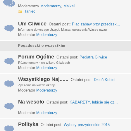
Moderatorzy
Moderatorzy
,
MajkeL
Taniec
Um Gliwice
Ostatni post:
Plac zabaw przy przedszk...
Informacje dotyczące Urzędu Miasta ,ogłoszenia.Wasze uwagi
Moderator
Moderatorzy
Pogaduszki o wszystkim
Forum Ogólne
Ostatni post:
Pediatra Gliwice
Różne tematy - nie tylko o Gliwicach
Moderator
Moderatorzy
Wszystkiego Naj......
Ostatni post:
Dzień Kobiet
Życzenia na każdą okazje..
Moderator
Moderatorzy
Na wesoło
Ostatni post:
KABARETY, lubicie się cz...
Moderator
Moderatorzy
Polityka
Ostatni post:
Wybory prezydenckie 2015...