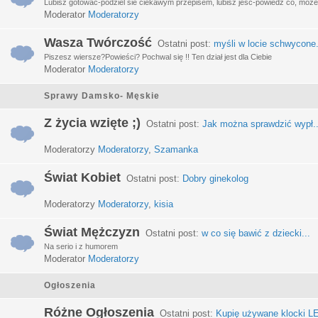
Lubisz gotować-podziel sie ciekawym przepisem, lubisz jeść-powiedz co, może 
Moderator
Moderatorzy
Wasza Twórczość
Ostatni post:
myśli w locie schwycone.
Piszesz wiersze?Powieści? Pochwal się !! Ten dział jest dla Ciebie
Moderator
Moderatorzy
Sprawy Damsko- Męskie
Z życia wzięte ;)
Ostatni post:
Jak można sprawdzić wypł..
Moderatorzy
Moderatorzy
,
Szamanka
Świat Kobiet
Ostatni post:
Dobry ginekolog
Moderatorzy
Moderatorzy
,
kisia
Świat Mężczyzn
Ostatni post:
w co się bawić z dziecki...
Na serio i z humorem
Moderator
Moderatorzy
Ogłoszenia
Różne Ogłoszenia
Ostatni post:
Kupię używane klocki LE