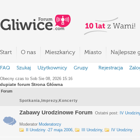
Start
O nas
Mieszkańcy
Miasto
Najlepsze g
FAQ
Szukaj
Użytkownicy
Grupy
Rejestracja
Zalo
Obecny czas to Sob Sie 08, 2026 15:16
dupiate forum Strona Główna
Forum
Spotkania,Imprezy,Koncerty
Zabawy Urodzinowe Forum
Ostatni post:
IV Urodzin
Moderator
Moderatorzy
II Urodziny -27 maja 2006
,
III Urodziny
,
IV Urodziny