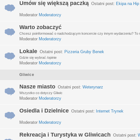
Umów się większą paczką
Ostatni post:
Ekipa na Hip
Moderator
Moderatorzy
Warto zobaczyć
Chcesz poinformować o nadchodzącym koncercie czy innym wydarzeniu? To miej
Moderator
Moderatorzy
Lokale
Ostatni post:
Pizzeria Gruby Benek
Gdzie się wybrać /opinie
Moderator
Moderatorzy
Gliwice
Nasze miasto
Ostatni post:
Weterynarz
Wszystko co dotyczy Gliwic
Moderator
Moderatorzy
Osiedla i Dzielnice
Ostatni post:
Internet Trynek
Moderator
Moderatorzy
Rekreacja i Turystyka w Gliwicach
Ostatni post:
W