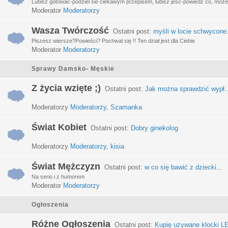
Lubisz gotować-podziel sie ciekawym przepisem, lubisz jeść-powiedz co, może 
Moderator
Moderatorzy
Wasza Twórczość
Ostatni post:
myśli w locie schwycone.
Piszesz wiersze?Powieści? Pochwal się !! Ten dział jest dla Ciebie
Moderator
Moderatorzy
Sprawy Damsko- Męskie
Z życia wzięte ;)
Ostatni post:
Jak można sprawdzić wypł..
Moderatorzy
Moderatorzy
,
Szamanka
Świat Kobiet
Ostatni post:
Dobry ginekolog
Moderatorzy
Moderatorzy
,
kisia
Świat Mężczyzn
Ostatni post:
w co się bawić z dziecki...
Na serio i z humorem
Moderator
Moderatorzy
Ogłoszenia
Różne Ogłoszenia
Ostatni post:
Kupię używane klocki LE