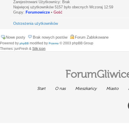
Zarejestrowani Użytkownicy: Brak
Najwięcej użytkowników
5157
było obecnych Wczoraj 12:59
Grupy:
Forumowicze
•
Gość
Ostrzeżenia użytkowników
Nowe posty
Brak nowych postów
Forum Zablokowane
Powered by
modified by
© 2003 phpBB Group
phpBB
Przemo
Themes: junFresh &
Silk icon
ForumGliwice
Start
O nas
Mieszkańcy
Miasto