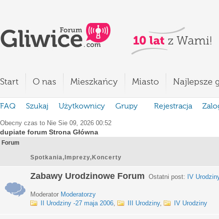
Start
O nas
Mieszkańcy
Miasto
Najlepsze g
FAQ
Szukaj
Użytkownicy
Grupy
Rejestracja
Zalo
Obecny czas to Nie Sie 09, 2026 00:52
dupiate forum Strona Główna
Forum
Spotkania,Imprezy,Koncerty
Zabawy Urodzinowe Forum
Ostatni post:
IV Urodzin
Moderator
Moderatorzy
II Urodziny -27 maja 2006
,
III Urodziny
,
IV Urodziny