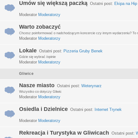
Umów się większą paczką
Ostatni post:
Ekipa na Hip
Moderator
Moderatorzy
Warto zobaczyć
Chcesz poinformować o nadchodzącym koncercie czy innym wydarzeniu? To miej
Moderator
Moderatorzy
Lokale
Ostatni post:
Pizzeria Gruby Benek
Gdzie się wybrać /opinie
Moderator
Moderatorzy
Gliwice
Nasze miasto
Ostatni post:
Weterynarz
Wszystko co dotyczy Gliwic
Moderator
Moderatorzy
Osiedla i Dzielnice
Ostatni post:
Internet Trynek
Moderator
Moderatorzy
Rekreacja i Turystyka w Gliwicach
Ostatni post:
W