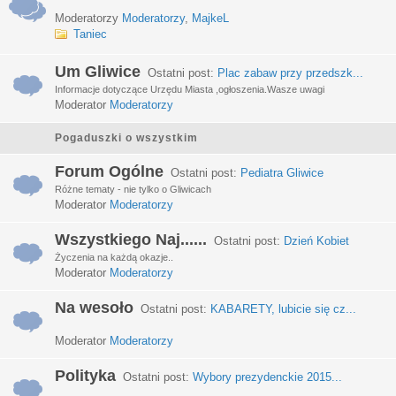
Moderatorzy
Moderatorzy
,
MajkeL
Taniec
Um Gliwice
Ostatni post:
Plac zabaw przy przedszk...
Informacje dotyczące Urzędu Miasta ,ogłoszenia.Wasze uwagi
Moderator
Moderatorzy
Pogaduszki o wszystkim
Forum Ogólne
Ostatni post:
Pediatra Gliwice
Różne tematy - nie tylko o Gliwicach
Moderator
Moderatorzy
Wszystkiego Naj......
Ostatni post:
Dzień Kobiet
Życzenia na każdą okazje..
Moderator
Moderatorzy
Na wesoło
Ostatni post:
KABARETY, lubicie się cz...
Moderator
Moderatorzy
Polityka
Ostatni post:
Wybory prezydenckie 2015...