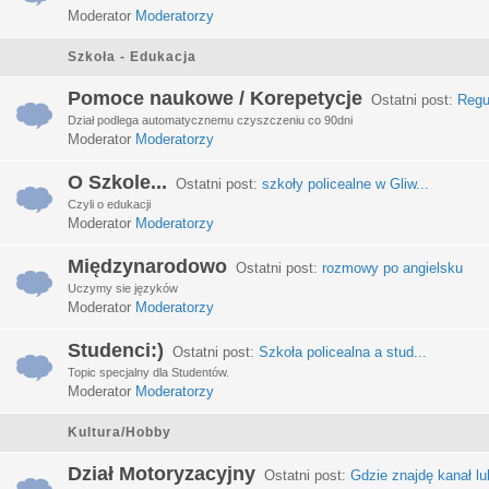
Moderator
Moderatorzy
Szkoła - Edukacja
Pomoce naukowe / Korepetycje
Ostatni post:
Regu
Dział podlega automatycznemu czyszczeniu co 90dni
Moderator
Moderatorzy
O Szkole...
Ostatni post:
szkoły policealne w Gliw...
Czyli o edukacji
Moderator
Moderatorzy
Międzynarodowo
Ostatni post:
rozmowy po angielsku
Uczymy sie języków
Moderator
Moderatorzy
Studenci:)
Ostatni post:
Szkoła policealna a stud...
Topic specjalny dla Studentów.
Moderator
Moderatorzy
Kultura/Hobby
Dział Motoryzacyjny
Ostatni post:
Gdzie znajdę kanał lub