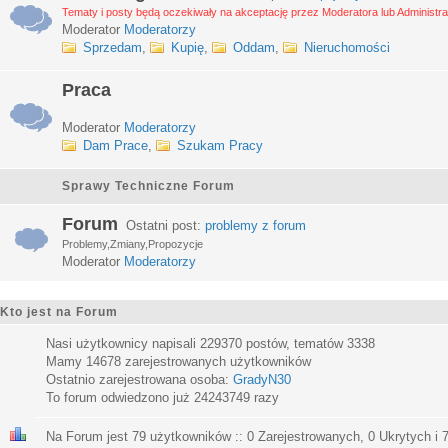
Tematy i posty będą oczekiwały na akceptację przez Moderatora lub Administra
Moderator
Moderatorzy
Sprzedam
,
Kupię
,
Oddam
,
Nieruchomości
Praca
Moderator
Moderatorzy
Dam Prace
,
Szukam Pracy
Sprawy Techniczne Forum
Forum
Ostatni post:
problemy z forum
Problemy,Zmiany,Propozycje
Moderator
Moderatorzy
Kto jest na Forum
Nasi użytkownicy napisali
229370
postów, tematów
3338
Mamy
14678
zarejestrowanych użytkowników
Ostatnio zarejestrowana osoba:
GradyN30
To forum odwiedzono już
24243749
razy
Na Forum jest
79
użytkowników :: 0 Zarejestrowanych, 0 Ukrytych i 