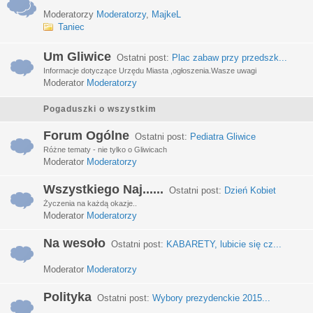
Moderatorzy
Moderatorzy
,
MajkeL
Taniec
Um Gliwice
Ostatni post:
Plac zabaw przy przedszk...
Informacje dotyczące Urzędu Miasta ,ogłoszenia.Wasze uwagi
Moderator
Moderatorzy
Pogaduszki o wszystkim
Forum Ogólne
Ostatni post:
Pediatra Gliwice
Różne tematy - nie tylko o Gliwicach
Moderator
Moderatorzy
Wszystkiego Naj......
Ostatni post:
Dzień Kobiet
Życzenia na każdą okazje..
Moderator
Moderatorzy
Na wesoło
Ostatni post:
KABARETY, lubicie się cz...
Moderator
Moderatorzy
Polityka
Ostatni post:
Wybory prezydenckie 2015...