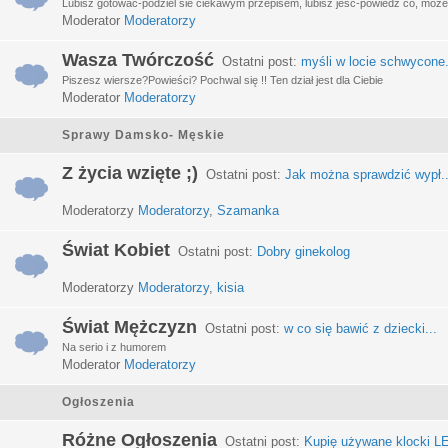
Lubisz gotować-podziel sie ciekawym przepisem, lubisz jeść-powiedz co, może 
Moderator
Moderatorzy
Wasza Twórczość
Ostatni post:
myśli w locie schwycone.
Piszesz wiersze?Powieści? Pochwal się !! Ten dział jest dla Ciebie
Moderator
Moderatorzy
Sprawy Damsko- Męskie
Z życia wzięte ;)
Ostatni post:
Jak można sprawdzić wypł..
Moderatorzy
Moderatorzy
,
Szamanka
Świat Kobiet
Ostatni post:
Dobry ginekolog
Moderatorzy
Moderatorzy
,
kisia
Świat Mężczyzn
Ostatni post:
w co się bawić z dziecki...
Na serio i z humorem
Moderator
Moderatorzy
Ogłoszenia
Różne Ogłoszenia
Ostatni post:
Kupię używane klocki LE