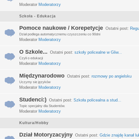
Moderator
Moderatorzy
Szkoła - Edukacja
Pomoce naukowe / Korepetycje
Ostatni post:
Regu
Dział podlega automatycznemu czyszczeniu co 90dni
Moderator
Moderatorzy
O Szkole...
Ostatni post:
szkoły policealne w Gliw...
Czyli o edukacji
Moderator
Moderatorzy
Międzynarodowo
Ostatni post:
rozmowy po angielsku
Uczymy sie języków
Moderator
Moderatorzy
Studenci:)
Ostatni post:
Szkoła policealna a stud...
Topic specjalny dla Studentów.
Moderator
Moderatorzy
Kultura/Hobby
Dział Motoryzacyjny
Ostatni post:
Gdzie znajdę kanał lub