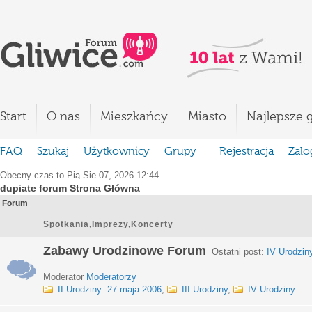
Start
O nas
Mieszkańcy
Miasto
Najlepsze g
FAQ
Szukaj
Użytkownicy
Grupy
Rejestracja
Zalo
Obecny czas to Pią Sie 07, 2026 12:44
dupiate forum Strona Główna
Forum
Spotkania,Imprezy,Koncerty
Zabawy Urodzinowe Forum
Ostatni post:
IV Urodzin
Moderator
Moderatorzy
II Urodziny -27 maja 2006
,
III Urodziny
,
IV Urodziny