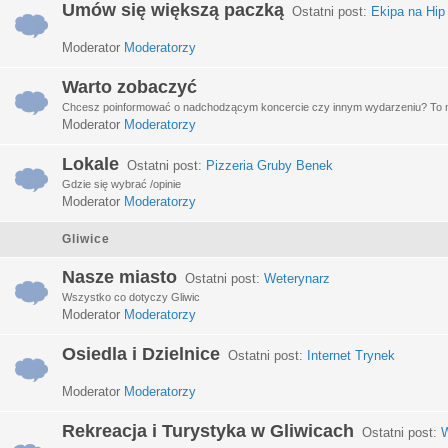
Umów się większą paczką
Ostatni post:
Ekipa na Hip
Moderator
Moderatorzy
Warto zobaczyć
Chcesz poinformować o nadchodzącym koncercie czy innym wydarzeniu? To miej
Moderator
Moderatorzy
Lokale
Ostatni post:
Pizzeria Gruby Benek
Gdzie się wybrać /opinie
Moderator
Moderatorzy
Gliwice
Nasze miasto
Ostatni post:
Weterynarz
Wszystko co dotyczy Gliwic
Moderator
Moderatorzy
Osiedla i Dzielnice
Ostatni post:
Internet Trynek
Moderator
Moderatorzy
Rekreacja i Turystyka w Gliwicach
Ostatni post:
W