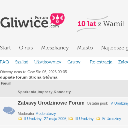
Start
O nas
Mieszkańcy
Miasto
Najlepsze g
FAQ
Szukaj
Użytkownicy
Grupy
Rejestracja
Zalo
Obecny czas to Czw Sie 06, 2026 09:05
dupiate forum Strona Główna
Forum
Spotkania,Imprezy,Koncerty
Zabawy Urodzinowe Forum
Ostatni post:
IV Urodzin
Moderator
Moderatorzy
II Urodziny -27 maja 2006
,
III Urodziny
,
IV Urodziny