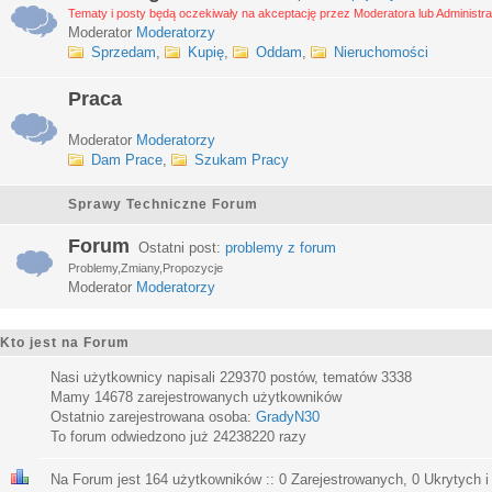
Tematy i posty będą oczekiwały na akceptację przez Moderatora lub Administra
Moderator
Moderatorzy
Sprzedam
,
Kupię
,
Oddam
,
Nieruchomości
Praca
Moderator
Moderatorzy
Dam Prace
,
Szukam Pracy
Sprawy Techniczne Forum
Forum
Ostatni post:
problemy z forum
Problemy,Zmiany,Propozycje
Moderator
Moderatorzy
Kto jest na Forum
Nasi użytkownicy napisali
229370
postów, tematów
3338
Mamy
14678
zarejestrowanych użytkowników
Ostatnio zarejestrowana osoba:
GradyN30
To forum odwiedzono już
24238220
razy
Na Forum jest
164
użytkowników :: 0 Zarejestrowanych, 0 Ukrytych i