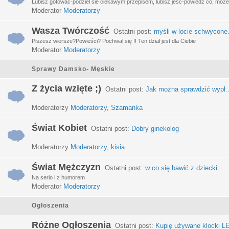
Lubisz gotować-podziel sie ciekawym przepisem, lubisz jeść-powiedz co, może 
Moderator
Moderatorzy
Wasza Twórczość
Ostatni post:
myśli w locie schwycone.
Piszesz wiersze?Powieści? Pochwal się !! Ten dział jest dla Ciebie
Moderator
Moderatorzy
Sprawy Damsko- Męskie
Z życia wzięte ;)
Ostatni post:
Jak można sprawdzić wypł..
Moderatorzy
Moderatorzy
,
Szamanka
Świat Kobiet
Ostatni post:
Dobry ginekolog
Moderatorzy
Moderatorzy
,
kisia
Świat Mężczyzn
Ostatni post:
w co się bawić z dziecki...
Na serio i z humorem
Moderator
Moderatorzy
Ogłoszenia
Różne Ogłoszenia
Ostatni post:
Kupię używane klocki LE