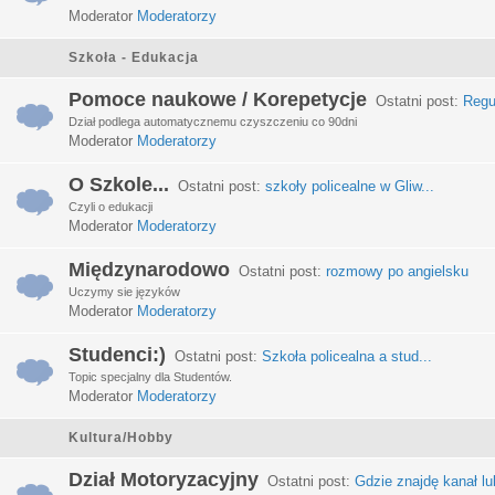
Moderator
Moderatorzy
Szkoła - Edukacja
Pomoce naukowe / Korepetycje
Ostatni post:
Regu
Dział podlega automatycznemu czyszczeniu co 90dni
Moderator
Moderatorzy
O Szkole...
Ostatni post:
szkoły policealne w Gliw...
Czyli o edukacji
Moderator
Moderatorzy
Międzynarodowo
Ostatni post:
rozmowy po angielsku
Uczymy sie języków
Moderator
Moderatorzy
Studenci:)
Ostatni post:
Szkoła policealna a stud...
Topic specjalny dla Studentów.
Moderator
Moderatorzy
Kultura/Hobby
Dział Motoryzacyjny
Ostatni post:
Gdzie znajdę kanał lub