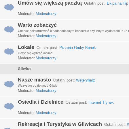
Umów się większą paczką
Ostatni post:
Ekipa na Hip
Moderator
Moderatorzy
Warto zobaczyć
Chcesz poinformować o nadchodzącym koncercie czy innym wydarzeniu? To miej
Moderator
Moderatorzy
Lokale
Ostatni post:
Pizzeria Gruby Benek
Gdzie się wybrać /opinie
Moderator
Moderatorzy
Gliwice
Nasze miasto
Ostatni post:
Weterynarz
Wszystko co dotyczy Gliwic
Moderator
Moderatorzy
Osiedla i Dzielnice
Ostatni post:
Internet Trynek
Moderator
Moderatorzy
Rekreacja i Turystyka w Gliwicach
Ostatni post:
W