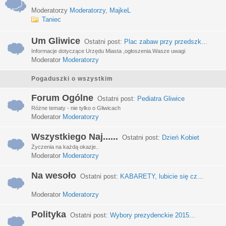
Moderatorzy
Moderatorzy
,
MajkeL
Taniec
Um Gliwice
Ostatni post:
Plac zabaw przy przedszk...
Informacje dotyczące Urzędu Miasta ,ogłoszenia.Wasze uwagi
Moderator
Moderatorzy
Pogaduszki o wszystkim
Forum Ogólne
Ostatni post:
Pediatra Gliwice
Różne tematy - nie tylko o Gliwicach
Moderator
Moderatorzy
Wszystkiego Naj......
Ostatni post:
Dzień Kobiet
Życzenia na każdą okazje..
Moderator
Moderatorzy
Na wesoło
Ostatni post:
KABARETY, lubicie się cz...
Moderator
Moderatorzy
Polityka
Ostatni post:
Wybory prezydenckie 2015...