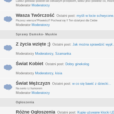
Lubisz gotować-podziel sie ciekawym przepisem, lubisz jeść-powiedz co, może 
Moderator
Moderatorzy
Wasza Twórczość
Ostatni post:
myśli w locie schwycone.
Piszesz wiersze?Powieści? Pochwal się !! Ten dział jest dla Ciebie
Moderator
Moderatorzy
Sprawy Damsko- Męskie
Z życia wzięte ;)
Ostatni post:
Jak można sprawdzić wypł..
Moderatorzy
Moderatorzy
,
Szamanka
Świat Kobiet
Ostatni post:
Dobry ginekolog
Moderatorzy
Moderatorzy
,
kisia
Świat Mężczyzn
Ostatni post:
w co się bawić z dziecki...
Na serio i z humorem
Moderator
Moderatorzy
Ogłoszenia
Różne Ogłoszenia
Ostatni post:
Kupię używane klocki LE