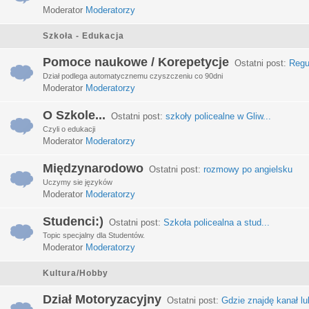
Moderator
Moderatorzy
Szkoła - Edukacja
Pomoce naukowe / Korepetycje
Ostatni post:
Regu
Dział podlega automatycznemu czyszczeniu co 90dni
Moderator
Moderatorzy
O Szkole...
Ostatni post:
szkoły policealne w Gliw...
Czyli o edukacji
Moderator
Moderatorzy
Międzynarodowo
Ostatni post:
rozmowy po angielsku
Uczymy sie języków
Moderator
Moderatorzy
Studenci:)
Ostatni post:
Szkoła policealna a stud...
Topic specjalny dla Studentów.
Moderator
Moderatorzy
Kultura/Hobby
Dział Motoryzacyjny
Ostatni post:
Gdzie znajdę kanał lub