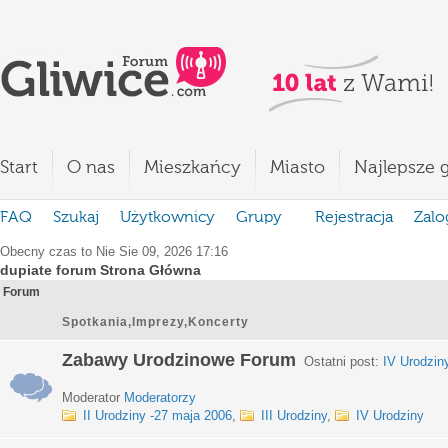
Start
O nas
Mieszkańcy
Miasto
Najlepsze g
FAQ
Szukaj
Użytkownicy
Grupy
Rejestracja
Zalo
Obecny czas to Nie Sie 09, 2026 17:16
dupiate forum Strona Główna
Forum
Spotkania,Imprezy,Koncerty
Zabawy Urodzinowe Forum
Ostatni post:
IV Urodzin
Moderator
Moderatorzy
II Urodziny -27 maja 2006
,
III Urodziny
,
IV Urodziny