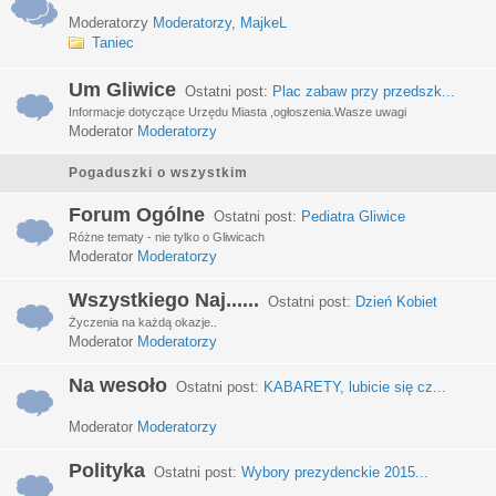
Moderatorzy
Moderatorzy
,
MajkeL
Taniec
Um Gliwice
Ostatni post:
Plac zabaw przy przedszk...
Informacje dotyczące Urzędu Miasta ,ogłoszenia.Wasze uwagi
Moderator
Moderatorzy
Pogaduszki o wszystkim
Forum Ogólne
Ostatni post:
Pediatra Gliwice
Różne tematy - nie tylko o Gliwicach
Moderator
Moderatorzy
Wszystkiego Naj......
Ostatni post:
Dzień Kobiet
Życzenia na każdą okazje..
Moderator
Moderatorzy
Na wesoło
Ostatni post:
KABARETY, lubicie się cz...
Moderator
Moderatorzy
Polityka
Ostatni post:
Wybory prezydenckie 2015...