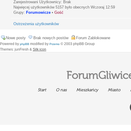
Zarejestrowani Użytkownicy: Brak
Najwięcej użytkowników
5157
było obecnych Wczoraj 12:59
Grupy:
Forumowicze
•
Gość
Ostrzeżenia użytkowników
Nowe posty
Brak nowych postów
Forum Zablokowane
Powered by
modified by
© 2003 phpBB Group
phpBB
Przemo
Themes: junFresh &
Silk icon
ForumGliwice
Start
O nas
Mieszkańcy
Miasto