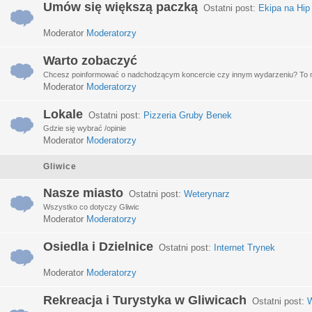
Umów się większą paczką
Ostatni post:
Ekipa na Hip
Moderator
Moderatorzy
Warto zobaczyć
Chcesz poinformować o nadchodzącym koncercie czy innym wydarzeniu? To miej
Moderator
Moderatorzy
Lokale
Ostatni post:
Pizzeria Gruby Benek
Gdzie się wybrać /opinie
Moderator
Moderatorzy
Gliwice
Nasze miasto
Ostatni post:
Weterynarz
Wszystko co dotyczy Gliwic
Moderator
Moderatorzy
Osiedla i Dzielnice
Ostatni post:
Internet Trynek
Moderator
Moderatorzy
Rekreacja i Turystyka w Gliwicach
Ostatni post:
W