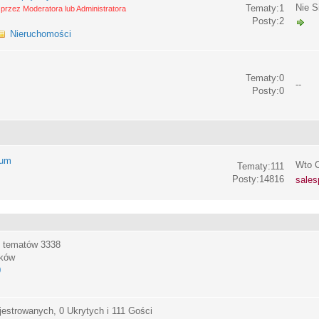
Nie S
Tematy:1
przez Moderatora lub Administratora
Posty:2
Nieruchomości
Tematy:0
--
Posty:0
rum
Wto C
Tematy:111
Posty:14816
sales
, tematów
3338
ików
0
jestrowanych, 0 Ukrytych i 111 Gości