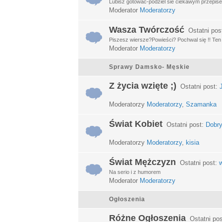
Lubisz gotować-podziel sie ciekawym przepisem
Moderator
Moderatorzy
Wasza Twórczość
Ostatni pos
Piszesz wiersze?Powieści? Pochwal się !! Ten d
Moderator
Moderatorzy
Sprawy Damsko- Męskie
Z życia wzięte ;)
Ostatni post:
Moderatorzy
Moderatorzy
,
Szamanka
Świat Kobiet
Ostatni post:
Dobry
Moderatorzy
Moderatorzy
,
kisia
Świat Mężczyzn
Ostatni post:
w
Na serio i z humorem
Moderator
Moderatorzy
Ogłoszenia
Różne Ogłoszenia
Ostatni po