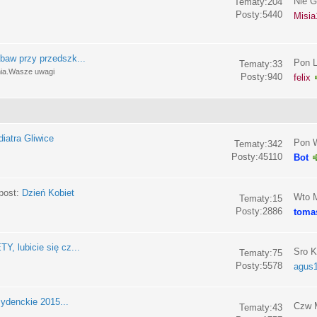
Nie G
Tematy:204
Posty:5440
Misia
baw przy przedszk...
Pon L
Tematy:33
nia.Wasze uwagi
Posty:940
felix
iatra Gliwice
Pon W
Tematy:342
Posty:45110
Bot
post:
Dzień Kobiet
Wto M
Tematy:15
Posty:2886
toma
, lubicie się cz...
Sro K
Tematy:75
Posty:5578
agus
ydenckie 2015...
Czw M
Tematy:43