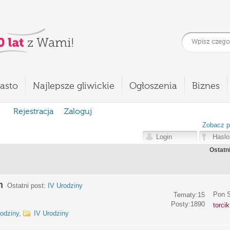
asto
Najlepsze gliwickie
Ogłoszenia
Biznes
Rejestracja
Zaloguj
Zobacz p
Ostatn
m
Ostatni post:
IV Urodziny
Pon S
Tematy:15
Posty:1890
torci
rodziny
,
IV Urodziny