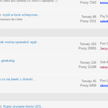
, lubisz jeść-powiedz co, może Ci ugotujemy ;-)
Posty:7343
toma
t:
myśli w locie schwycone...
Pią S
Tematy:88
ział jest dla Ciebie
Posty:1531
sebe
Jak można sprawdzić wypł...
Pon S
Tematy:163
Posty:20955
Jerzy
 ginekolog
Sob M
Tematy:126
Posty:12188
nata
 co się bawić z dziecki...
Pon L
Tematy:45
Posty:6458
vkim
st:
Kupię używane klocki LEG...