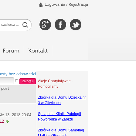
Logowanie
/
Rejestracja
Forum
Kontakt
osty bez odpowiedzi
Akcje Charytatywne -
Pomogliśmy
i post
Zbiórka dla Domu Dziecka nr
3 w Gliwicach
Sprzęt dla Kliniki Patologii
ie 13, 2018 20:04
Noworodka w Zabrzu
k12
Zbiórka dla Domu Samotnej
Matki w Gliwicach