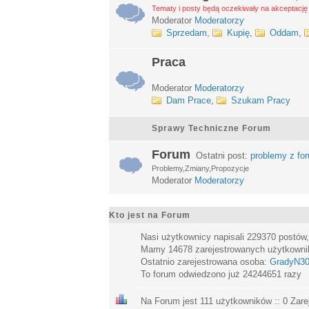
Tematy i posty będą oczekiwały na akceptację 
Moderator
Moderatorzy
Sprzedam
,
Kupię
,
Oddam
,
Praca
Moderator
Moderatorzy
Dam Prace
,
Szukam Pracy
Sprawy Techniczne Forum
Forum
Ostatni post:
problemy z fo
Problemy,Zmiany,Propozycje
Moderator
Moderatorzy
Kto jest na Forum
Nasi użytkownicy napisali
229370
postów
Mamy
14678
zarejestrowanych użytkown
Ostatnio zarejestrowana osoba:
GradyN3
To forum odwiedzono już
24244651
razy
Na Forum jest
111
użytkowników :: 0 Zare