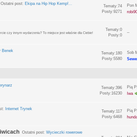
Ostatni post:
Ekipa na Hip Hop Kemp!...
Pon M
Tematy:74
Posty:9271
robi9
Tematy:0
--
e czy innym wydarzeniu? To miejsce jest właśnie dla Ciebie!
Posty:0
y Benek
Sob M
Tematy:180
Posty:5580
Sewe
erynarz
Pią P
Tematy:396
Posty:16230
Iwa
st:
Internet Trynek
Pią P
Tematy:117
Posty:6468
hund
liwicach
Ostatni post:
Wycieczki rowerowe