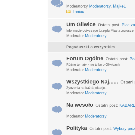
Moderatorzy
Moderatorzy
,
MajkeL
Taniec
Um Gliwice
Ostatni post:
Plac za
Informacje dotyczące Urzędu Miasta ,ogłosze
Moderator
Moderatorzy
Pogaduszki o wszystkim
Forum Ogólne
Ostatni post:
Ped
Różne tematy - nie tylko o Gliwicach
Moderator
Moderatorzy
Wszystkiego Naj......
Ostatni 
Życzenia na każdą okazje..
Moderator
Moderatorzy
Na wesoło
Ostatni post:
KABARETY
Moderator
Moderatorzy
Polityka
Ostatni post:
Wybory prez