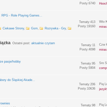
Posty:6740
Hooc
:
RPG - Role Playing Games...
Wto K
Tematy:413
Posty:19160
miras
Ciekawe Strony
,
Gsm
,
Rozrywka - Gry
,
iązka
Ostatni post:
aktualnie czytam
Czw K
Tematy:11
Posty:4098
miras
e pasje/hobby
Sro S
Tematy:95
Posty:5904
compf
bory do Śląskiej Akade...
Pią L
Tematy:206
Posty:10636
jezyk
rownies
Pią L
Tematy:98