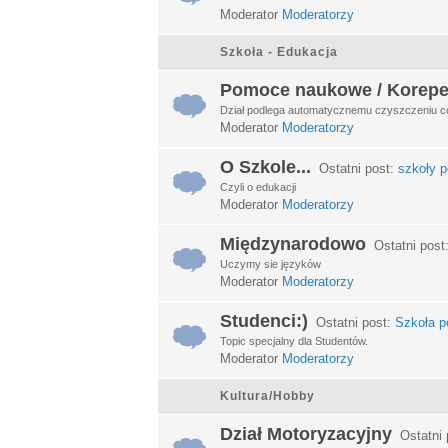
Moderator
Moderatorzy
Szkoła - Edukacja
Pomoce naukowe / Korepe
Dział podlega automatycznemu czyszczeniu c
Moderator
Moderatorzy
O Szkole...
Ostatni post:
szkoły p
Czyli o edukacji
Moderator
Moderatorzy
Międzynarodowo
Ostatni post
Uczymy sie języków
Moderator
Moderatorzy
Studenci:)
Ostatni post:
Szkoła po
Topic specjalny dla Studentów.
Moderator
Moderatorzy
Kultura/Hobby
Dział Motoryzacyjny
Ostatni 