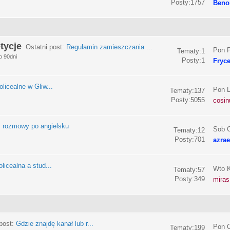
Posty:1757
Beno
tycje
Ostatni post:
Regulamin zamieszczania ...
Pon P
Tematy:1
o 90dni
Posty:1
Fryc
olicealne w Gliw...
Pon L
Tematy:137
Posty:5055
cosin
:
rozmowy po angielsku
Sob C
Tematy:12
Posty:701
azrae
licealna a stud...
Wto K
Tematy:57
Posty:349
miras
post:
Gdzie znajdę kanał lub r...
Pon C
Tematy:199