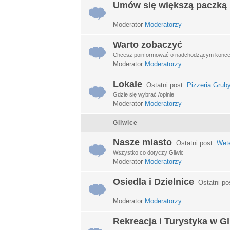
Umów się większą paczką
Moderator
Moderatorzy
Warto zobaczyć
Chcesz poinformować o nadchodzącym koncerci
Moderator
Moderatorzy
Lokale
Ostatni post:
Pizzeria Grub
Gdzie się wybrać /opinie
Moderator
Moderatorzy
Gliwice
Nasze miasto
Ostatni post:
Wet
Wszystko co dotyczy Gliwic
Moderator
Moderatorzy
Osiedla i Dzielnice
Ostatni po
Moderator
Moderatorzy
Rekreacja i Turystyka w G