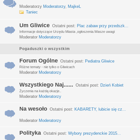
Moderatorzy
Moderatorzy
,
MajkeL
Taniec
Um Gliwice
Ostatni post:
Plac zabaw przy przedszk...
Informacje dotyczące Urzędu Miasta ,ogłoszenia.Wasze uwagi
Moderator
Moderatorzy
Pogaduszki o wszystkim
Forum Ogólne
Ostatni post:
Pediatra Gliwice
Różne tematy - nie tylko o Gliwicach
Moderator
Moderatorzy
Wszystkiego Naj......
Ostatni post:
Dzień Kobiet
Życzenia na każdą okazje..
Moderator
Moderatorzy
Na wesoło
Ostatni post:
KABARETY, lubicie się cz...
Moderator
Moderatorzy
Polityka
Ostatni post:
Wybory prezydenckie 2015...