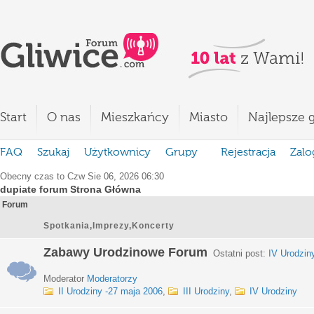
Start
O nas
Mieszkańcy
Miasto
Najlepsze g
FAQ
Szukaj
Użytkownicy
Grupy
Rejestracja
Zalo
Obecny czas to Czw Sie 06, 2026 06:30
dupiate forum Strona Główna
Forum
Spotkania,Imprezy,Koncerty
Zabawy Urodzinowe Forum
Ostatni post:
IV Urodzin
Moderator
Moderatorzy
II Urodziny -27 maja 2006
,
III Urodziny
,
IV Urodziny