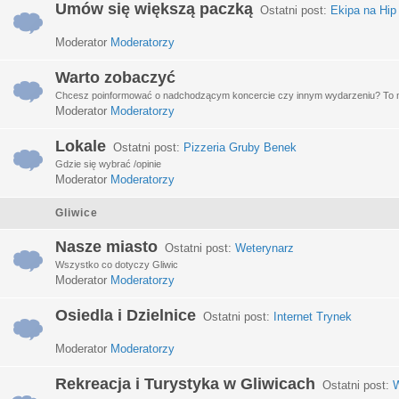
Umów się większą paczką
Ostatni post:
Ekipa na Hip
Moderator
Moderatorzy
Warto zobaczyć
Chcesz poinformować o nadchodzącym koncercie czy innym wydarzeniu? To miej
Moderator
Moderatorzy
Lokale
Ostatni post:
Pizzeria Gruby Benek
Gdzie się wybrać /opinie
Moderator
Moderatorzy
Gliwice
Nasze miasto
Ostatni post:
Weterynarz
Wszystko co dotyczy Gliwic
Moderator
Moderatorzy
Osiedla i Dzielnice
Ostatni post:
Internet Trynek
Moderator
Moderatorzy
Rekreacja i Turystyka w Gliwicach
Ostatni post:
W