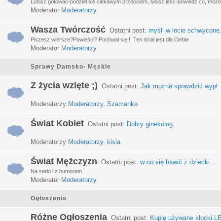
Lubisz gotować-podziel sie ciekawym przepisem, lubisz jeść-powiedz co, może 
Moderator
Moderatorzy
Wasza Twórczość
Ostatni post:
myśli w locie schwycone.
Piszesz wiersze?Powieści? Pochwal się !! Ten dział jest dla Ciebie
Moderator
Moderatorzy
Sprawy Damsko- Męskie
Z życia wzięte ;)
Ostatni post:
Jak można sprawdzić wypł..
Moderatorzy
Moderatorzy
,
Szamanka
Świat Kobiet
Ostatni post:
Dobry ginekolog
Moderatorzy
Moderatorzy
,
kisia
Świat Mężczyzn
Ostatni post:
w co się bawić z dziecki...
Na serio i z humorem
Moderator
Moderatorzy
Ogłoszenia
Różne Ogłoszenia
Ostatni post:
Kupię używane klocki LE