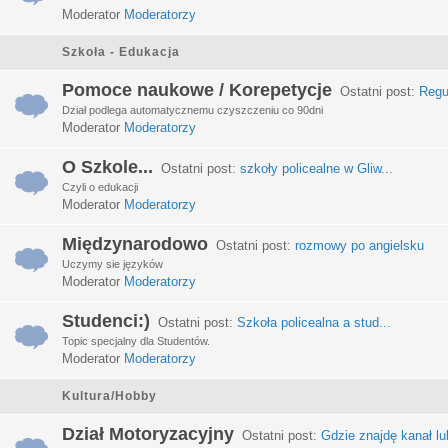
Moderator
Moderatorzy
Szkoła - Edukacja
Pomoce naukowe / Korepetycje
Ostatni post:
Regu
Dział podlega automatycznemu czyszczeniu co 90dni
Moderator
Moderatorzy
O Szkole...
Ostatni post:
szkoły policealne w Gliw...
Czyli o edukacji
Moderator
Moderatorzy
Międzynarodowo
Ostatni post:
rozmowy po angielsku
Uczymy sie języków
Moderator
Moderatorzy
Studenci:)
Ostatni post:
Szkoła policealna a stud...
Topic specjalny dla Studentów.
Moderator
Moderatorzy
Kultura/Hobby
Dział Motoryzacyjny
Ostatni post:
Gdzie znajdę kanał lub