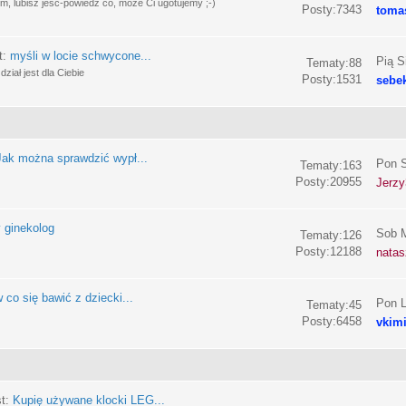
, lubisz jeść-powiedz co, może Ci ugotujemy ;-)
Posty:7343
toma
t:
myśli w locie schwycone...
Pią S
Tematy:88
ział jest dla Ciebie
Posty:1531
sebe
Jak można sprawdzić wypł...
Pon S
Tematy:163
Posty:20955
Jerzy
 ginekolog
Sob M
Tematy:126
Posty:12188
nata
 co się bawić z dziecki...
Pon L
Tematy:45
Posty:6458
vkim
st:
Kupię używane klocki LEG...