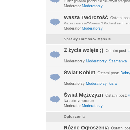
Lubisz gotować-podziel sie ciekawym przepisem
Moderator
Moderatorzy
Wasza Twórczość
Ostatni pos
Piszesz wiersze?Powieści? Pochwal się !! Ten d
Moderator
Moderatorzy
Sprawy Damsko- Męskie
Z życia wzięte ;)
Ostatni post:
Moderatorzy
Moderatorzy
,
Szamanka
Świat Kobiet
Ostatni post:
Dobry
Moderatorzy
Moderatorzy
,
kisia
Świat Mężczyzn
Ostatni post:
w
Na serio i z humorem
Moderator
Moderatorzy
Ogłoszenia
Różne Ogłoszenia
Ostatni po