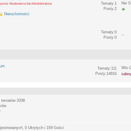
Nie S
Tematy:1
przez Moderatora lub Administratora
Posty:2
Nieruchomości
Tematy:0
--
Posty:0
rum
Wto C
Tematy:111
Posty:14816
sales
, tematów
3338
ików
0
jestrowanych, 0 Ukrytych i 159 Gości