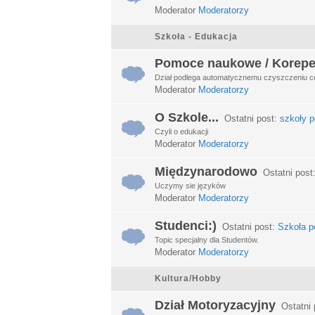
Moderator
Moderatorzy
Szkoła - Edukacja
Pomoce naukowe / Korepe
Dział podlega automatycznemu czyszczeniu c
Moderator
Moderatorzy
O Szkole...
Ostatni post:
szkoły p
Czyli o edukacji
Moderator
Moderatorzy
Międzynarodowo
Ostatni post
Uczymy sie języków
Moderator
Moderatorzy
Studenci:)
Ostatni post:
Szkoła po
Topic specjalny dla Studentów.
Moderator
Moderatorzy
Kultura/Hobby
Dział Motoryzacyjny
Ostatni 