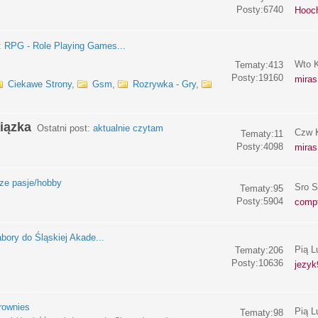
Posty:6740
Hooc
:
RPG - Role Playing Games...
Wto K
Tematy:413
Posty:19160
miras
Ciekawe Strony
,
Gsm
,
Rozrywka - Gry
,
iązka
Ostatni post:
aktualnie czytam
Czw K
Tematy:11
Posty:4098
miras
e pasje/hobby
Sro S
Tematy:95
Posty:5904
compf
bory do Śląskiej Akade...
Pią L
Tematy:206
Posty:10636
jezyk
rownies
Pią L
Tematy:98