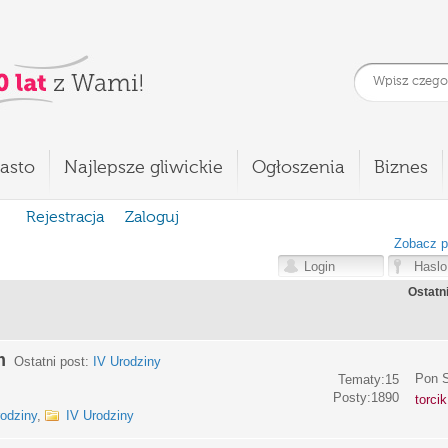
asto
Najlepsze gliwickie
Ogłoszenia
Biznes
Rejestracja
Zaloguj
Zobacz p
Ostatn
m
Ostatni post:
IV Urodziny
Pon S
Tematy:15
Posty:1890
torci
rodziny
,
IV Urodziny