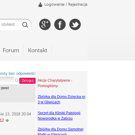
Logowanie
/
Rejestracja
Forum
Kontakt
osty bez odpowiedzi
Akcje Charytatywne -
Pomogliśmy
i post
Zbiórka dla Domu Dziecka nr
3 w Gliwicach
Sprzęt dla Kliniki Patologii
ie 13, 2018 20:04
Noworodka w Zabrzu
k12
Zbiórka dla Domu Samotnej
Matki w Gliwicach