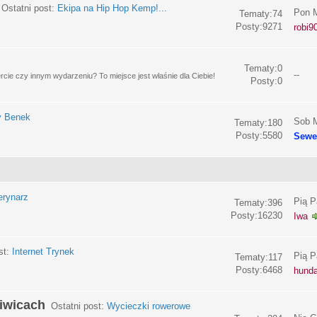
Ostatni post:
Ekipa na Hip Hop Kemp!...
Pon M
Tematy:74
Posty:9271
robi9
Tematy:0
--
e czy innym wydarzeniu? To miejsce jest właśnie dla Ciebie!
Posty:0
y Benek
Sob M
Tematy:180
Posty:5580
Sewe
erynarz
Pią P
Tematy:396
Posty:16230
Iwa
st:
Internet Trynek
Pią P
Tematy:117
Posty:6468
hund
liwicach
Ostatni post:
Wycieczki rowerowe