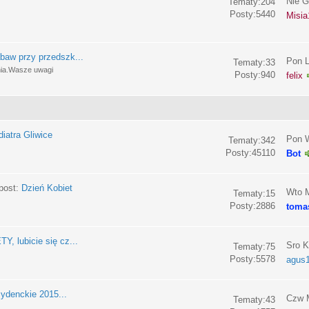
Nie G
Tematy:204
Posty:5440
Misia
baw przy przedszk...
Pon L
Tematy:33
nia.Wasze uwagi
Posty:940
felix
iatra Gliwice
Pon W
Tematy:342
Posty:45110
Bot
post:
Dzień Kobiet
Wto M
Tematy:15
Posty:2886
toma
, lubicie się cz...
Sro K
Tematy:75
Posty:5578
agus
ydenckie 2015...
Czw M
Tematy:43