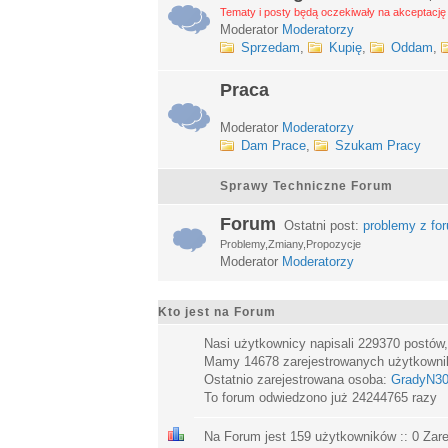
Tematy i posty będą oczekiwały na akceptację 
Moderator
Moderatorzy
Sprzedam
,
Kupię
,
Oddam
,
Praca
Moderator
Moderatorzy
Dam Prace
,
Szukam Pracy
Sprawy Techniczne Forum
Forum
Ostatni post:
problemy z fo
Problemy,Zmiany,Propozycje
Moderator
Moderatorzy
Kto jest na Forum
Nasi użytkownicy napisali
229370
postów
Mamy
14678
zarejestrowanych użytkown
Ostatnio zarejestrowana osoba:
GradyN3
To forum odwiedzono już
24244765
razy
Na Forum jest
159
użytkowników :: 0 Zare