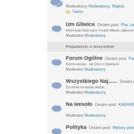
Moderatorzy
Moderatorzy
,
MajkeL
Taniec
Um Gliwice
Ostatni post:
Plac za
Informacje dotyczące Urzędu Miasta ,ogłosze
Moderator
Moderatorzy
Pogaduszki o wszystkim
Forum Ogólne
Ostatni post:
Ped
Różne tematy - nie tylko o Gliwicach
Moderator
Moderatorzy
Wszystkiego Naj......
Ostatni 
Życzenia na każdą okazje..
Moderator
Moderatorzy
Na wesoło
Ostatni post:
KABARETY
Moderator
Moderatorzy
Polityka
Ostatni post:
Wybory prez