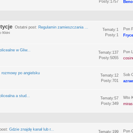
Posty:1757
Beno
tycje
Ostatni post:
Regulamin zamieszczania ...
Pon P
Tematy:1
o 90dni
Posty:1
Fryc
olicealne w Gliw...
Pon L
Tematy:137
Posty:5055
cosin
:
rozmowy po angielsku
Sob C
Tematy:12
Posty:701
azrae
licealna a stud...
Wto K
Tematy:57
Posty:349
miras
post:
Gdzie znajdę kanał lub r...
Pon C
Tematy:199