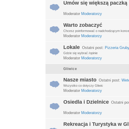
Umów się większą paczką
Moderator
Moderatorzy
Warto zobaczyć
Chcesz poinformować o nadchodzącym koncerci
Moderator
Moderatorzy
Lokale
Ostatni post:
Pizzeria Grub
Gdzie się wybrać /opinie
Moderator
Moderatorzy
Gliwice
Nasze miasto
Ostatni post:
Wet
Wszystko co dotyczy Gliwic
Moderator
Moderatorzy
Osiedla i Dzielnice
Ostatni po
Moderator
Moderatorzy
Rekreacja i Turystyka w G