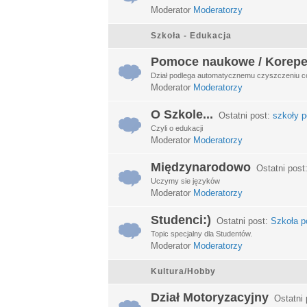
Moderator
Moderatorzy
Szkoła - Edukacja
Pomoce naukowe / Korepe
Dział podlega automatycznemu czyszczeniu c
Moderator
Moderatorzy
O Szkole...
Ostatni post:
szkoły p
Czyli o edukacji
Moderator
Moderatorzy
Międzynarodowo
Ostatni post
Uczymy sie języków
Moderator
Moderatorzy
Studenci:)
Ostatni post:
Szkoła po
Topic specjalny dla Studentów.
Moderator
Moderatorzy
Kultura/Hobby
Dział Motoryzacyjny
Ostatni 