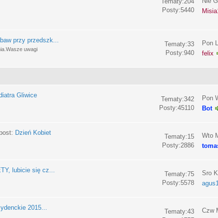
Nie G
Tematy:204
Posty:5440
Misia
baw przy przedszk...
Pon L
Tematy:33
nia.Wasze uwagi
Posty:940
felix
iatra Gliwice
Pon W
Tematy:342
Posty:45110
Bot
post:
Dzień Kobiet
Wto M
Tematy:15
Posty:2886
toma
, lubicie się cz...
Sro K
Tematy:75
Posty:5578
agus
ydenckie 2015...
Czw M
Tematy:43