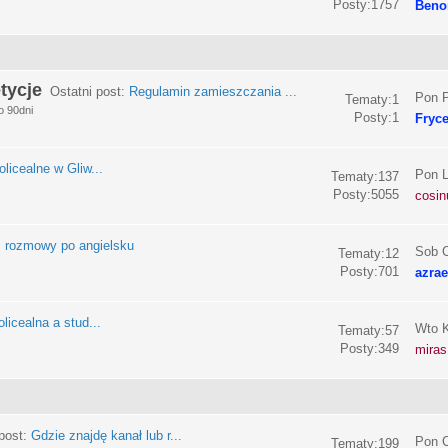
Posty:1757
Beno
tycje
Ostatni post:
Regulamin zamieszczania ...
Pon P
Tematy:1
o 90dni
Posty:1
Fryc
olicealne w Gliw...
Pon L
Tematy:137
Posty:5055
cosin
:
rozmowy po angielsku
Sob C
Tematy:12
Posty:701
azrae
licealna a stud...
Wto K
Tematy:57
Posty:349
miras
post:
Gdzie znajdę kanał lub r...
Pon C
Tematy:199