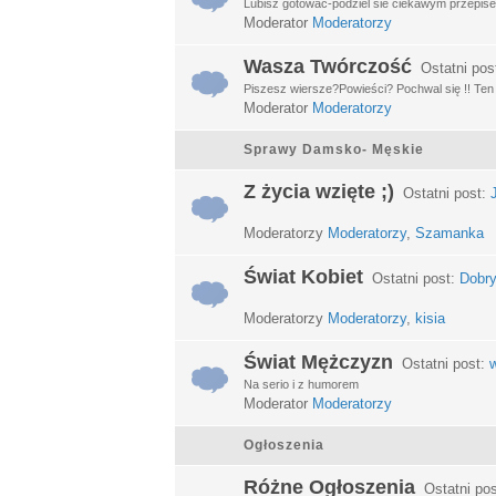
Lubisz gotować-podziel sie ciekawym przepisem
Moderator
Moderatorzy
Wasza Twórczość
Ostatni pos
Piszesz wiersze?Powieści? Pochwal się !! Ten d
Moderator
Moderatorzy
Sprawy Damsko- Męskie
Z życia wzięte ;)
Ostatni post:
Moderatorzy
Moderatorzy
,
Szamanka
Świat Kobiet
Ostatni post:
Dobry
Moderatorzy
Moderatorzy
,
kisia
Świat Mężczyzn
Ostatni post:
w
Na serio i z humorem
Moderator
Moderatorzy
Ogłoszenia
Różne Ogłoszenia
Ostatni po