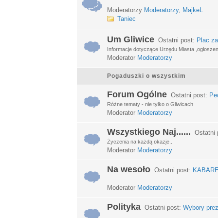
Moderatorzy
Moderatorzy
,
MajkeL
Taniec
Um Gliwice
Ostatni post:
Plac za
Informacje dotyczące Urzędu Miasta ,ogłosze
Moderator
Moderatorzy
Pogaduszki o wszystkim
Forum Ogólne
Ostatni post:
Ped
Różne tematy - nie tylko o Gliwicach
Moderator
Moderatorzy
Wszystkiego Naj......
Ostatni 
Życzenia na każdą okazje..
Moderator
Moderatorzy
Na wesoło
Ostatni post:
KABARETY
Moderator
Moderatorzy
Polityka
Ostatni post:
Wybory prez