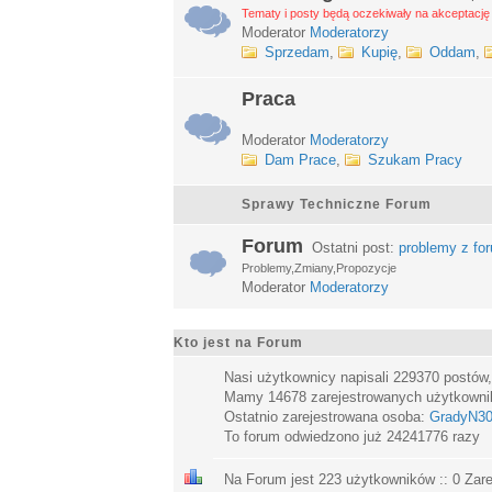
Tematy i posty będą oczekiwały na akceptację 
Moderator
Moderatorzy
Sprzedam
,
Kupię
,
Oddam
,
Praca
Moderator
Moderatorzy
Dam Prace
,
Szukam Pracy
Sprawy Techniczne Forum
Forum
Ostatni post:
problemy z fo
Problemy,Zmiany,Propozycje
Moderator
Moderatorzy
Kto jest na Forum
Nasi użytkownicy napisali
229370
postów
Mamy
14678
zarejestrowanych użytkown
Ostatnio zarejestrowana osoba:
GradyN3
To forum odwiedzono już
24241776
razy
Na Forum jest
223
użytkowników :: 0 Zare