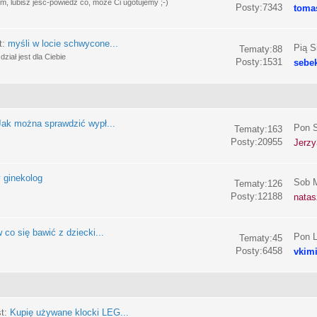
, lubisz jeść-powiedz co, może Ci ugotujemy ;-)
Posty:7343
toma
t:
myśli w locie schwycone...
Pią S
Tematy:88
ział jest dla Ciebie
Posty:1531
sebe
Jak można sprawdzić wypł...
Pon S
Tematy:163
Posty:20955
Jerzy
 ginekolog
Sob M
Tematy:126
Posty:12188
nata
 co się bawić z dziecki...
Pon L
Tematy:45
Posty:6458
vkim
st:
Kupię używane klocki LEG...