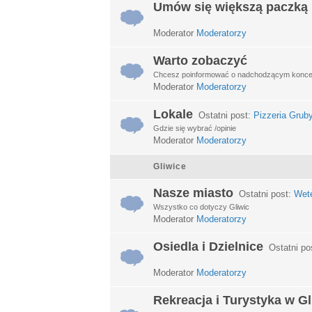
Umów się większą paczką
Moderator
Moderatorzy
Warto zobaczyć
Chcesz poinformować o nadchodzącym koncerci
Moderator
Moderatorzy
Lokale
Ostatni post:
Pizzeria Grub
Gdzie się wybrać /opinie
Moderator
Moderatorzy
Gliwice
Nasze miasto
Ostatni post:
Wet
Wszystko co dotyczy Gliwic
Moderator
Moderatorzy
Osiedla i Dzielnice
Ostatni po
Moderator
Moderatorzy
Rekreacja i Turystyka w G