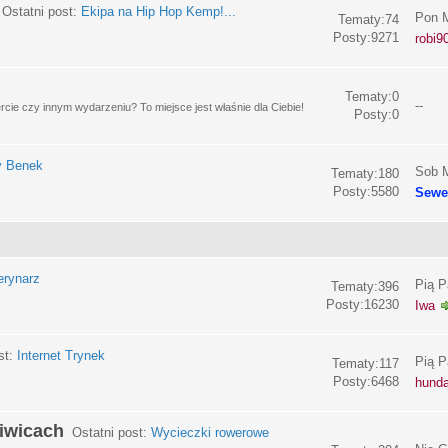
Ostatni post:
Ekipa na Hip Hop Kemp!...
Pon M
Tematy:74
Posty:9271
robi9
Tematy:0
--
e czy innym wydarzeniu? To miejsce jest właśnie dla Ciebie!
Posty:0
y Benek
Sob M
Tematy:180
Posty:5580
Sewe
erynarz
Pią P
Tematy:396
Posty:16230
Iwa
st:
Internet Trynek
Pią P
Tematy:117
Posty:6468
hund
liwicach
Ostatni post:
Wycieczki rowerowe