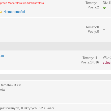
Nie S
Tematy:1
przez Moderatora lub Administratora
Posty:2
Nieruchomości
Tematy:0
--
Posty:0
rum
Wto C
Tematy:111
Posty:14816
sales
, tematów
3338
ików
0
jestrowanych, 0 Ukrytych i 223 Gości