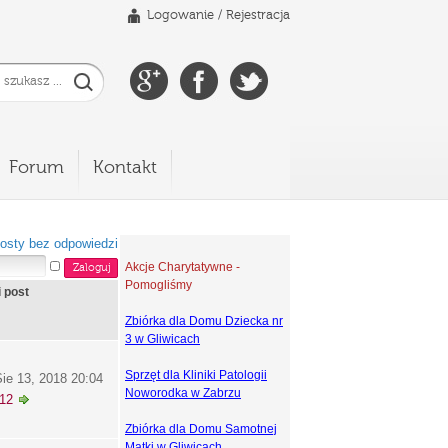
Logowanie
/
Rejestracja
Forum
Kontakt
osty bez odpowiedzi
Akcje Charytatywne -
Pomogliśmy
i post
Zbiórka dla Domu Dziecka nr
3 w Gliwicach
Sprzęt dla Kliniki Patologii
ie 13, 2018 20:04
Noworodka w Zabrzu
k12
Zbiórka dla Domu Samotnej
Matki w Gliwicach