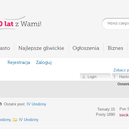
asto
Najlepsze gliwickie
Ogłoszenia
Biznes
Rejestracja
Zaloguj
Zobacz p
Ostatn
m
Ostatni post:
IV Urodziny
Pon S
Tematy:15
Posty:1890
torci
rodziny
,
IV Urodziny