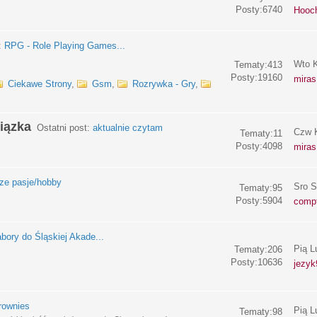
Posty:6740
Hooc
:
RPG - Role Playing Games...
Wto K
Tematy:413
Posty:19160
miras
Ciekawe Strony
,
Gsm
,
Rozrywka - Gry
,
iązka
Ostatni post:
aktualnie czytam
Czw K
Tematy:11
Posty:4098
miras
e pasje/hobby
Sro S
Tematy:95
Posty:5904
compf
bory do Śląskiej Akade...
Pią L
Tematy:206
Posty:10636
jezyk
rownies
Pią L
Tematy:98