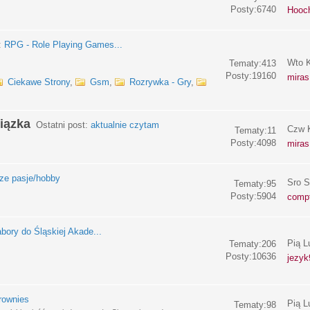
Posty:6740
Hooc
:
RPG - Role Playing Games...
Wto K
Tematy:413
Posty:19160
miras
Ciekawe Strony
,
Gsm
,
Rozrywka - Gry
,
iązka
Ostatni post:
aktualnie czytam
Czw K
Tematy:11
Posty:4098
miras
e pasje/hobby
Sro S
Tematy:95
Posty:5904
compf
bory do Śląskiej Akade...
Pią L
Tematy:206
Posty:10636
jezyk
rownies
Pią L
Tematy:98