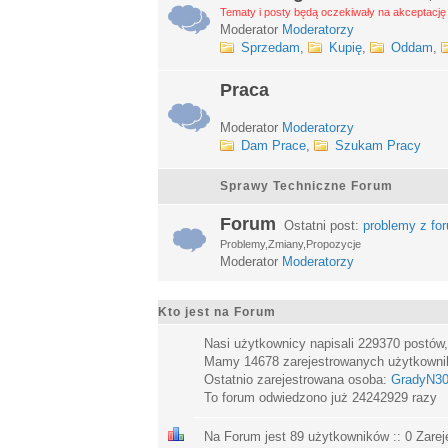
Tematy i posty będą oczekiwały na akceptację 
Moderator
Moderatorzy
Sprzedam
,
Kupię
,
Oddam
,
Praca
Moderator
Moderatorzy
Dam Prace
,
Szukam Pracy
Sprawy Techniczne Forum
Forum
Ostatni post:
problemy z fo
Problemy,Zmiany,Propozycje
Moderator
Moderatorzy
Kto jest na Forum
Nasi użytkownicy napisali
229370
postów
Mamy
14678
zarejestrowanych użytkown
Ostatnio zarejestrowana osoba:
GradyN3
To forum odwiedzono już
24242929
razy
Na Forum jest
89
użytkowników :: 0 Zarej