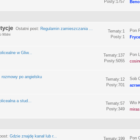
Posty:1757
Beno
tycje
Ostatni post:
Regulamin zamieszczania ...
Pon P
Tematy:1
o 90dni
Posty:1
Fryc
olicealne w Gliw...
Pon L
Tematy:137
Posty:5055
cosin
:
rozmowy po angielsku
Sob C
Tematy:12
Posty:701
azrae
licealna a stud...
Wto K
Tematy:57
Posty:349
miras
post:
Gdzie znajdę kanał lub r...
Pon C
Tematy:199