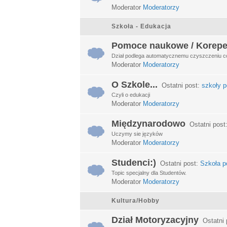
Moderator
Moderatorzy
Szkoła - Edukacja
Pomoce naukowe / Korepe
Dział podlega automatycznemu czyszczeniu c
Moderator
Moderatorzy
O Szkole...
Ostatni post:
szkoły p
Czyli o edukacji
Moderator
Moderatorzy
Międzynarodowo
Ostatni post
Uczymy sie języków
Moderator
Moderatorzy
Studenci:)
Ostatni post:
Szkoła po
Topic specjalny dla Studentów.
Moderator
Moderatorzy
Kultura/Hobby
Dział Motoryzacyjny
Ostatni 