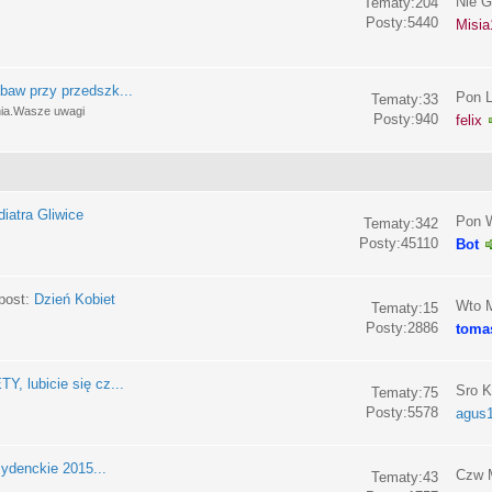
Nie G
Tematy:204
Posty:5440
Misia
baw przy przedszk...
Pon L
Tematy:33
nia.Wasze uwagi
Posty:940
felix
iatra Gliwice
Pon W
Tematy:342
Posty:45110
Bot
post:
Dzień Kobiet
Wto M
Tematy:15
Posty:2886
toma
, lubicie się cz...
Sro K
Tematy:75
Posty:5578
agus
ydenckie 2015...
Czw M
Tematy:43