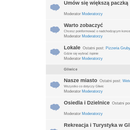
Umów się większą paczką
Moderator
Moderatorzy
Warto zobaczyć
Chcesz poinformować o nadchodzącym koncerci
Moderator
Moderatorzy
Lokale
Ostatni post:
Pizzeria Grub
Gdzie się wybrać /opinie
Moderator
Moderatorzy
Gliwice
Nasze miasto
Ostatni post:
Wet
Wszystko co dotyczy Gliwic
Moderator
Moderatorzy
Osiedla i Dzielnice
Ostatni po
Moderator
Moderatorzy
Rekreacja i Turystyka w G