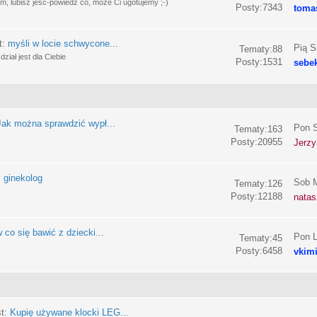
, lubisz jeść-powiedz co, może Ci ugotujemy ;-)
Posty:7343
toma
t:
myśli w locie schwycone...
Pią S
Tematy:88
ział jest dla Ciebie
Posty:1531
sebe
Jak można sprawdzić wypł...
Pon S
Tematy:163
Posty:20955
Jerzy
 ginekolog
Sob M
Tematy:126
Posty:12188
nata
 co się bawić z dziecki...
Pon L
Tematy:45
Posty:6458
vkim
st:
Kupię używane klocki LEG...