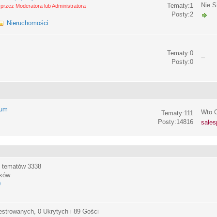
Nie S
Tematy:1
przez Moderatora lub Administratora
Posty:2
Nieruchomości
Tematy:0
--
Posty:0
rum
Wto C
Tematy:111
Posty:14816
sales
, tematów
3338
ików
0
estrowanych, 0 Ukrytych i 89 Gości