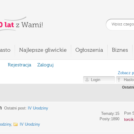
asto
Najlepsze gliwickie
Ogłoszenia
Biznes
Rejestracja
Zaloguj
Zobacz p
Ostatn
m
Ostatni post:
IV Urodziny
Pon S
Tematy:15
Posty:1890
torci
rodziny
,
IV Urodziny