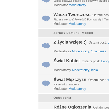
Lubisz gotować-podziel sie ciekawym przepisem
Moderator
Moderatorzy
Wasza Twórczość
Ostatni pos
Piszesz wiersze?Powieści? Pochwal się !! Ten d
Moderator
Moderatorzy
Sprawy Damsko- Męskie
Z życia wzięte ;)
Ostatni post:
Moderatorzy
Moderatorzy
,
Szamanka
Świat Kobiet
Ostatni post:
Dobry
Moderatorzy
Moderatorzy
,
kisia
Świat Mężczyzn
Ostatni post:
w
Na serio i z humorem
Moderator
Moderatorzy
Ogłoszenia
Różne Ogłoszenia
Ostatni po