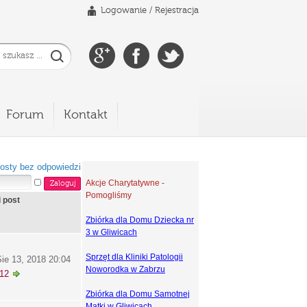
Logowanie
/
Rejestracja
Forum
Kontakt
osty bez odpowiedzi
Akcje Charytatywne -
Pomogliśmy
i post
Zbiórka dla Domu Dziecka nr
3 w Gliwicach
Sprzęt dla Kliniki Patologii
ie 13, 2018 20:04
Noworodka w Zabrzu
k12
Zbiórka dla Domu Samotnej
Matki w Gliwicach