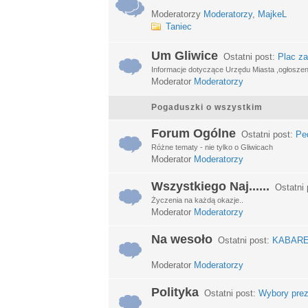
Moderatorzy
Moderatorzy
,
MajkeL
Taniec
Um Gliwice
Ostatni post:
Plac za
Informacje dotyczące Urzędu Miasta ,ogłosze
Moderator
Moderatorzy
Pogaduszki o wszystkim
Forum Ogólne
Ostatni post:
Ped
Różne tematy - nie tylko o Gliwicach
Moderator
Moderatorzy
Wszystkiego Naj......
Ostatni 
Życzenia na każdą okazje..
Moderator
Moderatorzy
Na wesoło
Ostatni post:
KABARETY
Moderator
Moderatorzy
Polityka
Ostatni post:
Wybory prez