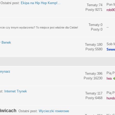
Ostatni post:
Ekipa na Hip Hop Kemp!...
Pon M
Tematy:74
Posty:9271
robi9
Tematy:0
--
e czy innym wydarzeniu? To miejsce jest właśnie dla Ciebie!
Posty:0
y Benek
Sob M
Tematy:180
Posty:5580
Sewe
erynarz
Pią P
Tematy:396
Posty:16230
Iwa
st:
Internet Trynek
Pią P
Tematy:117
Posty:6468
hund
liwicach
Ostatni post:
Wycieczki rowerowe