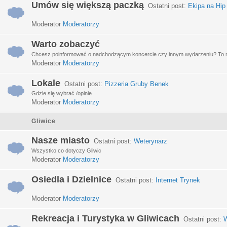
Umów się większą paczką
Ostatni post:
Ekipa na Hip
Moderator
Moderatorzy
Warto zobaczyć
Chcesz poinformować o nadchodzącym koncercie czy innym wydarzeniu? To miej
Moderator
Moderatorzy
Lokale
Ostatni post:
Pizzeria Gruby Benek
Gdzie się wybrać /opinie
Moderator
Moderatorzy
Gliwice
Nasze miasto
Ostatni post:
Weterynarz
Wszystko co dotyczy Gliwic
Moderator
Moderatorzy
Osiedla i Dzielnice
Ostatni post:
Internet Trynek
Moderator
Moderatorzy
Rekreacja i Turystyka w Gliwicach
Ostatni post:
W