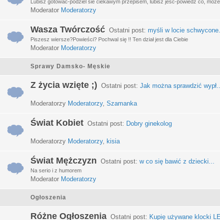
Lubisz gotować-podziel sie ciekawym przepisem, lubisz jeść-powiedz co, może 
Moderator
Moderatorzy
Wasza Twórczość
Ostatni post:
myśli w locie schwycone.
Piszesz wiersze?Powieści? Pochwal się !! Ten dział jest dla Ciebie
Moderator
Moderatorzy
Sprawy Damsko- Męskie
Z życia wzięte ;)
Ostatni post:
Jak można sprawdzić wypł..
Moderatorzy
Moderatorzy
,
Szamanka
Świat Kobiet
Ostatni post:
Dobry ginekolog
Moderatorzy
Moderatorzy
,
kisia
Świat Mężczyzn
Ostatni post:
w co się bawić z dziecki...
Na serio i z humorem
Moderator
Moderatorzy
Ogłoszenia
Różne Ogłoszenia
Ostatni post:
Kupię używane klocki LE