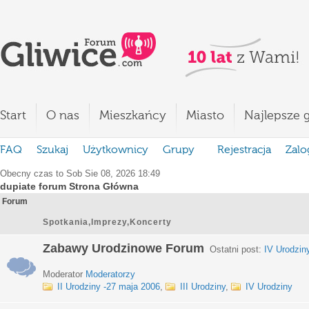
Start
O nas
Mieszkańcy
Miasto
Najlepsze g
FAQ
Szukaj
Użytkownicy
Grupy
Rejestracja
Zalo
Obecny czas to Sob Sie 08, 2026 18:49
dupiate forum Strona Główna
Forum
Spotkania,Imprezy,Koncerty
Zabawy Urodzinowe Forum
Ostatni post:
IV Urodzin
Moderator
Moderatorzy
II Urodziny -27 maja 2006
,
III Urodziny
,
IV Urodziny