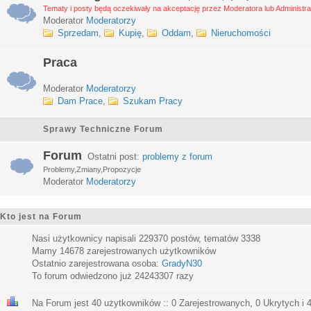
Tematy i posty będą oczekiwały na akceptację przez Moderatora lub Administra
Moderator
Moderatorzy
Sprzedam
,
Kupię
,
Oddam
,
Nieruchomości
Praca
Moderator
Moderatorzy
Dam Prace
,
Szukam Pracy
Sprawy Techniczne Forum
Forum
Ostatni post:
problemy z forum
Problemy,Zmiany,Propozycje
Moderator
Moderatorzy
Kto jest na Forum
Nasi użytkownicy napisali
229370
postów, tematów
3338
Mamy
14678
zarejestrowanych użytkowników
Ostatnio zarejestrowana osoba:
GradyN30
To forum odwiedzono już
24243307
razy
Na Forum jest
40
użytkowników :: 0 Zarejestrowanych, 0 Ukrytych i 