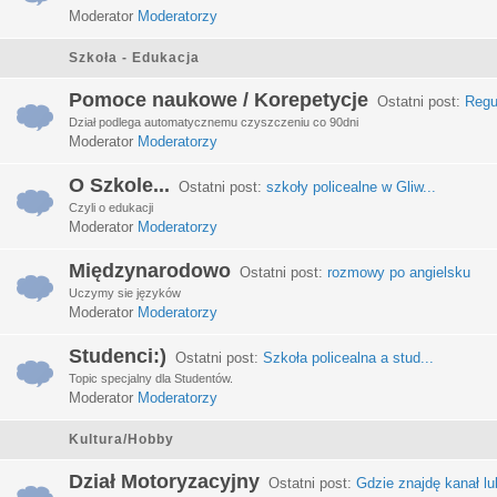
Moderator
Moderatorzy
Szkoła - Edukacja
Pomoce naukowe / Korepetycje
Ostatni post:
Regu
Dział podlega automatycznemu czyszczeniu co 90dni
Moderator
Moderatorzy
O Szkole...
Ostatni post:
szkoły policealne w Gliw...
Czyli o edukacji
Moderator
Moderatorzy
Międzynarodowo
Ostatni post:
rozmowy po angielsku
Uczymy sie języków
Moderator
Moderatorzy
Studenci:)
Ostatni post:
Szkoła policealna a stud...
Topic specjalny dla Studentów.
Moderator
Moderatorzy
Kultura/Hobby
Dział Motoryzacyjny
Ostatni post:
Gdzie znajdę kanał lub