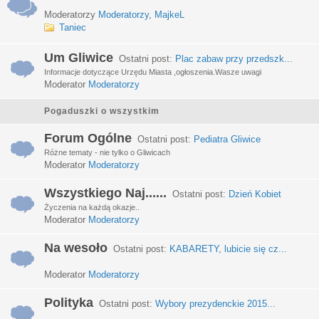
Moderatorzy
Moderatorzy
,
MajkeL
Taniec
Um Gliwice
Ostatni post:
Plac zabaw przy przedszk...
Informacje dotyczące Urzędu Miasta ,ogłoszenia.Wasze uwagi
Moderator
Moderatorzy
Pogaduszki o wszystkim
Forum Ogólne
Ostatni post:
Pediatra Gliwice
Różne tematy - nie tylko o Gliwicach
Moderator
Moderatorzy
Wszystkiego Naj......
Ostatni post:
Dzień Kobiet
Życzenia na każdą okazje..
Moderator
Moderatorzy
Na wesoło
Ostatni post:
KABARETY, lubicie się cz...
Moderator
Moderatorzy
Polityka
Ostatni post:
Wybory prezydenckie 2015...