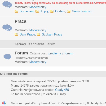
Tematy i posty będą oczekiwały na akceptację przez Moderatora lub Administra
Moderator
Moderatorzy
Sprzedam
,
Kupię
,
Oddam
,
Nieruchomości
Praca
Moderator
Moderatorzy
Dam Prace
,
Szukam Pracy
Sprawy Techniczne Forum
Forum
Ostatni post:
problemy z forum
Problemy,Zmiany,Propozycje
Moderator
Moderatorzy
Kto jest na Forum
Nasi użytkownicy napisali
229370
postów, tematów
3338
Mamy
14678
zarejestrowanych użytkowników
Ostatnio zarejestrowana osoba:
GradyN30
To forum odwiedzono już
24243336
razy
Na Forum jest
46
użytkowników :: 0 Zarejestrowanych, 0 Ukrytych i 