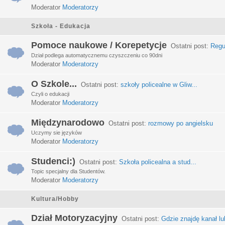
Moderator
Moderatorzy
Szkoła - Edukacja
Pomoce naukowe / Korepetycje
Ostatni post:
Regu
Dział podlega automatycznemu czyszczeniu co 90dni
Moderator
Moderatorzy
O Szkole...
Ostatni post:
szkoły policealne w Gliw...
Czyli o edukacji
Moderator
Moderatorzy
Międzynarodowo
Ostatni post:
rozmowy po angielsku
Uczymy sie języków
Moderator
Moderatorzy
Studenci:)
Ostatni post:
Szkoła policealna a stud...
Topic specjalny dla Studentów.
Moderator
Moderatorzy
Kultura/Hobby
Dział Motoryzacyjny
Ostatni post:
Gdzie znajdę kanał lub