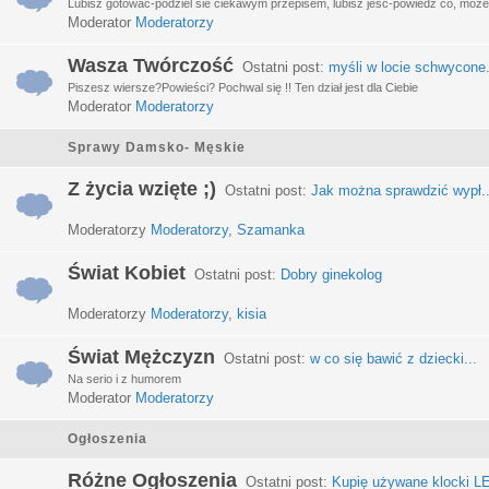
Lubisz gotować-podziel sie ciekawym przepisem, lubisz jeść-powiedz co, może 
Moderator
Moderatorzy
Wasza Twórczość
Ostatni post:
myśli w locie schwycone.
Piszesz wiersze?Powieści? Pochwal się !! Ten dział jest dla Ciebie
Moderator
Moderatorzy
Sprawy Damsko- Męskie
Z życia wzięte ;)
Ostatni post:
Jak można sprawdzić wypł..
Moderatorzy
Moderatorzy
,
Szamanka
Świat Kobiet
Ostatni post:
Dobry ginekolog
Moderatorzy
Moderatorzy
,
kisia
Świat Mężczyzn
Ostatni post:
w co się bawić z dziecki...
Na serio i z humorem
Moderator
Moderatorzy
Ogłoszenia
Różne Ogłoszenia
Ostatni post:
Kupię używane klocki LE