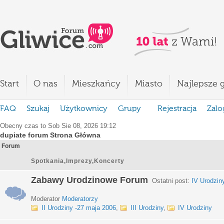
Start
O nas
Mieszkańcy
Miasto
Najlepsze g
FAQ
Szukaj
Użytkownicy
Grupy
Rejestracja
Zalo
Obecny czas to Sob Sie 08, 2026 19:12
dupiate forum Strona Główna
Forum
Spotkania,Imprezy,Koncerty
Zabawy Urodzinowe Forum
Ostatni post:
IV Urodzin
Moderator
Moderatorzy
II Urodziny -27 maja 2006
,
III Urodziny
,
IV Urodziny