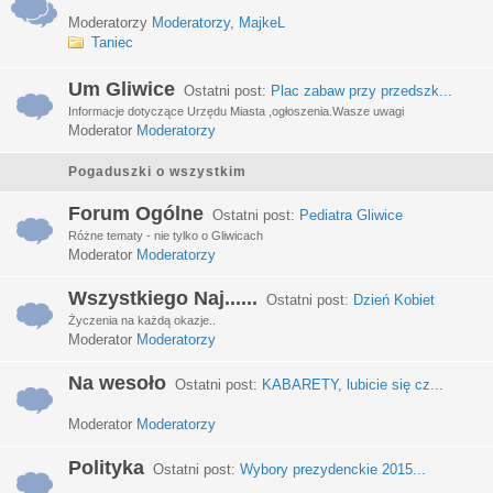
Moderatorzy
Moderatorzy
,
MajkeL
Taniec
Um Gliwice
Ostatni post:
Plac zabaw przy przedszk...
Informacje dotyczące Urzędu Miasta ,ogłoszenia.Wasze uwagi
Moderator
Moderatorzy
Pogaduszki o wszystkim
Forum Ogólne
Ostatni post:
Pediatra Gliwice
Różne tematy - nie tylko o Gliwicach
Moderator
Moderatorzy
Wszystkiego Naj......
Ostatni post:
Dzień Kobiet
Życzenia na każdą okazje..
Moderator
Moderatorzy
Na wesoło
Ostatni post:
KABARETY, lubicie się cz...
Moderator
Moderatorzy
Polityka
Ostatni post:
Wybory prezydenckie 2015...