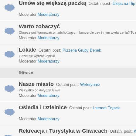
Umów się większą paczką
Ostatni post:
Ekipa na Hip
Moderator
Moderatorzy
Warto zobaczyć
Chcesz poinformować o nadchodzącym koncercie czy innym wydarzeniu? To miej
Moderator
Moderatorzy
Lokale
Ostatni post:
Pizzeria Gruby Benek
Gdzie się wybrać /opinie
Moderator
Moderatorzy
Gliwice
Nasze miasto
Ostatni post:
Weterynarz
Wszystko co dotyczy Gliwic
Moderator
Moderatorzy
Osiedla i Dzielnice
Ostatni post:
Internet Trynek
Moderator
Moderatorzy
Rekreacja i Turystyka w Gliwicach
Ostatni post:
W