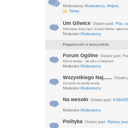
Moderatorzy
Moderatorzy
,
MajkeL
Taniec
Um Gliwice
Ostatni post:
Plac za
Informacje dotyczące Urzędu Miasta ,ogłosze
Moderator
Moderatorzy
Pogaduszki o wszystkim
Forum Ogólne
Ostatni post:
Ped
Różne tematy - nie tylko o Gliwicach
Moderator
Moderatorzy
Wszystkiego Naj......
Ostatni 
Życzenia na każdą okazje..
Moderator
Moderatorzy
Na wesoło
Ostatni post:
KABARETY
Moderator
Moderatorzy
Polityka
Ostatni post:
Wybory prez