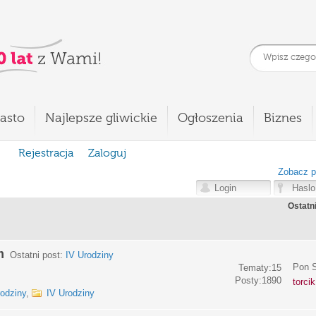
asto
Najlepsze gliwickie
Ogłoszenia
Biznes
Rejestracja
Zaloguj
Zobacz p
Ostatn
m
Ostatni post:
IV Urodziny
Pon S
Tematy:15
Posty:1890
torci
rodziny
,
IV Urodziny