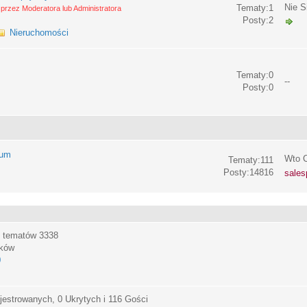
Nie S
Tematy:1
przez Moderatora lub Administratora
Posty:2
Nieruchomości
Tematy:0
--
Posty:0
rum
Wto C
Tematy:111
Posty:14816
sales
, tematów
3338
ików
0
jestrowanych, 0 Ukrytych i 116 Gości