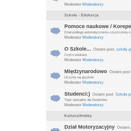
Moderator
Moderatorzy
Szkoła - Edukacja
Pomoce naukowe / Korepe
Dział podlega automatycznemu czyszczeniu c
Moderator
Moderatorzy
O Szkole...
Ostatni post:
szkoły p
Czyli o edukacji
Moderator
Moderatorzy
Międzynarodowo
Ostatni post
Uczymy sie języków
Moderator
Moderatorzy
Studenci:)
Ostatni post:
Szkoła po
Topic specjalny dla Studentów.
Moderator
Moderatorzy
Kultura/Hobby
Dział Motoryzacyjny
Ostatni 