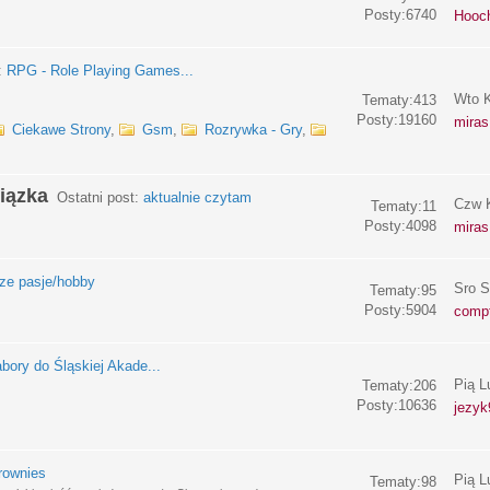
Posty:6740
Hooc
:
RPG - Role Playing Games...
Wto K
Tematy:413
Posty:19160
miras
Ciekawe Strony
,
Gsm
,
Rozrywka - Gry
,
iązka
Ostatni post:
aktualnie czytam
Czw K
Tematy:11
Posty:4098
miras
e pasje/hobby
Sro S
Tematy:95
Posty:5904
compf
bory do Śląskiej Akade...
Pią L
Tematy:206
Posty:10636
jezyk
rownies
Pią L
Tematy:98