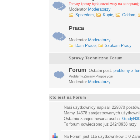
Tematy i posty będą oczekiwały na akceptację 
Moderator
Moderatorzy
Sprzedam
,
Kupię
,
Oddam
,
Praca
Moderator
Moderatorzy
Dam Prace
,
Szukam Pracy
Sprawy Techniczne Forum
Forum
Ostatni post:
problemy z fo
Problemy,Zmiany,Propozycje
Moderator
Moderatorzy
Kto jest na Forum
Nasi użytkownicy napisali
229370
postów
Mamy
14678
zarejestrowanych użytkown
Ostatnio zarejestrowana osoba:
GradyN3
To forum odwiedzono już
24240938
razy
Na Forum jest
116
użytkowników :: 0 Zare