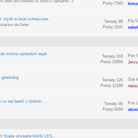
, lubisz jeść-powiedz co, może Ci ugotujemy ;-)
Posty:7343
toma
t:
myśli w locie schwycone...
Pią S
Tematy:88
ział jest dla Ciebie
Posty:1531
sebe
Jak można sprawdzić wypł...
Pon S
Tematy:163
Posty:20955
Jerzy
 ginekolog
Sob M
Tematy:126
Posty:12188
nata
 co się bawić z dziecki...
Pon L
Tematy:45
Posty:6458
vkim
st:
Kupię używane klocki LEG...