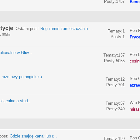
Posty:1757
Beno
tycje
Ostatni post:
Regulamin zamieszczania ...
Pon P
Tematy:1
o 90dni
Posty:1
Fryc
olicealne w Gliw...
Pon L
Tematy:137
Posty:5055
cosin
:
rozmowy po angielsku
Sob C
Tematy:12
Posty:701
azrae
licealna a stud...
Wto K
Tematy:57
Posty:349
miras
post:
Gdzie znajdę kanał lub r...
Pon C
Tematy:199