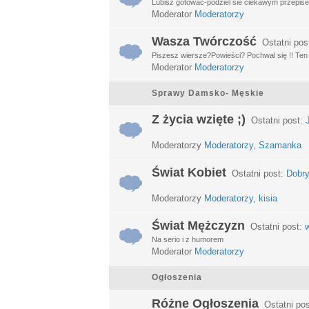
Lubisz gotować-podziel sie ciekawym przepisem
Moderator
Moderatorzy
Wasza Twórczość
Ostatni pos
Piszesz wiersze?Powieści? Pochwal się !! Ten d
Moderator
Moderatorzy
Sprawy Damsko- Męskie
Z życia wzięte ;)
Ostatni post:
Moderatorzy
Moderatorzy
,
Szamanka
Świat Kobiet
Ostatni post:
Dobry
Moderatorzy
Moderatorzy
,
kisia
Świat Mężczyzn
Ostatni post:
w
Na serio i z humorem
Moderator
Moderatorzy
Ogłoszenia
Różne Ogłoszenia
Ostatni po