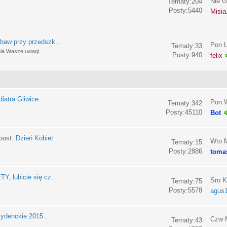
Nie G
Tematy:204
Posty:5440
Misia
baw przy przedszk...
Pon L
Tematy:33
nia.Wasze uwagi
Posty:940
felix
iatra Gliwice
Pon W
Tematy:342
Posty:45110
Bot
post:
Dzień Kobiet
Wto M
Tematy:15
Posty:2886
toma
, lubicie się cz...
Sro K
Tematy:75
Posty:5578
agus
ydenckie 2015...
Czw M
Tematy:43