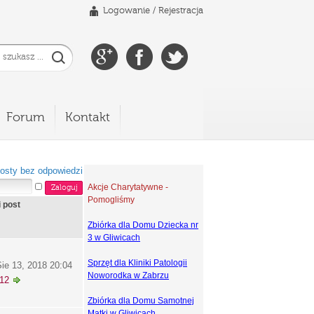
Logowanie
/
Rejestracja
Forum
Kontakt
osty bez odpowiedzi
Akcje Charytatywne -
Pomogliśmy
i post
Zbiórka dla Domu Dziecka nr
3 w Gliwicach
Sprzęt dla Kliniki Patologii
ie 13, 2018 20:04
Noworodka w Zabrzu
k12
Zbiórka dla Domu Samotnej
Matki w Gliwicach