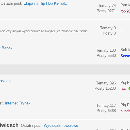
Ostatni post:
Ekipa na Hip Hop Kemp!...
Pon M
Tematy:74
Posty:9271
robi9
Tematy:0
--
e czy innym wydarzeniu? To miejsce jest właśnie dla Ciebie!
Posty:0
y Benek
Sob M
Tematy:180
Posty:5580
Sewe
erynarz
Pią P
Tematy:396
Posty:16230
Iwa
st:
Internet Trynek
Pią P
Tematy:117
Posty:6468
hund
liwicach
Ostatni post:
Wycieczki rowerowe