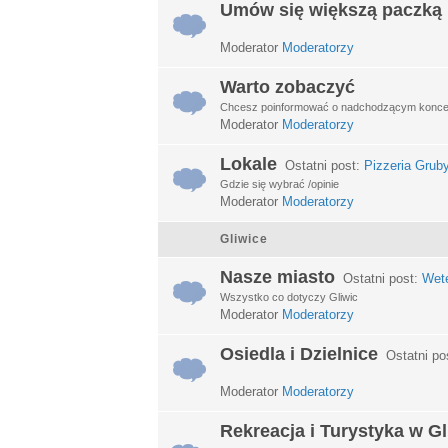
Umów się większą paczką
Moderator
Moderatorzy
Warto zobaczyć
Chcesz poinformować o nadchodzącym koncerci
Moderator
Moderatorzy
Lokale
Ostatni post:
Pizzeria Grub
Gdzie się wybrać /opinie
Moderator
Moderatorzy
Gliwice
Nasze miasto
Ostatni post:
Wet
Wszystko co dotyczy Gliwic
Moderator
Moderatorzy
Osiedla i Dzielnice
Ostatni po
Moderator
Moderatorzy
Rekreacja i Turystyka w G