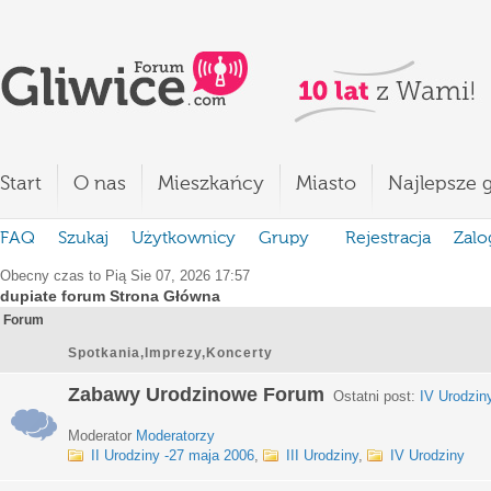
Start
O nas
Mieszkańcy
Miasto
Najlepsze g
FAQ
Szukaj
Użytkownicy
Grupy
Rejestracja
Zalo
Obecny czas to Pią Sie 07, 2026 17:57
dupiate forum Strona Główna
Forum
Spotkania,Imprezy,Koncerty
Zabawy Urodzinowe Forum
Ostatni post:
IV Urodzin
Moderator
Moderatorzy
II Urodziny -27 maja 2006
,
III Urodziny
,
IV Urodziny