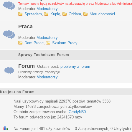
Tematy i posty będą oczekiwały na akceptację przez Moderatora lub Administra
Moderator
Moderatorzy
Sprzedam
,
Kupię
,
Oddam
,
Nieruchomości
Praca
Moderator
Moderatorzy
Dam Prace
,
Szukam Pracy
Sprawy Techniczne Forum
Forum
Ostatni post:
problemy z forum
Problemy,Zmiany,Propozycje
Moderator
Moderatorzy
Kto jest na Forum
Nasi użytkownicy napisali
229370
postów, tematów
3338
Mamy
14678
zarejestrowanych użytkowników
Ostatnio zarejestrowana osoba:
GradyN30
To forum odwiedzono już
24241570
razy
Na Forum jest
481
użytkowników :: 0 Zarejestrowanych, 0 Ukrytych i