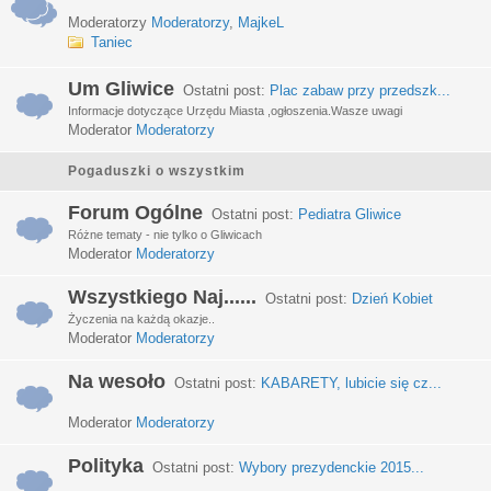
Moderatorzy
Moderatorzy
,
MajkeL
Taniec
Um Gliwice
Ostatni post:
Plac zabaw przy przedszk...
Informacje dotyczące Urzędu Miasta ,ogłoszenia.Wasze uwagi
Moderator
Moderatorzy
Pogaduszki o wszystkim
Forum Ogólne
Ostatni post:
Pediatra Gliwice
Różne tematy - nie tylko o Gliwicach
Moderator
Moderatorzy
Wszystkiego Naj......
Ostatni post:
Dzień Kobiet
Życzenia na każdą okazje..
Moderator
Moderatorzy
Na wesoło
Ostatni post:
KABARETY, lubicie się cz...
Moderator
Moderatorzy
Polityka
Ostatni post:
Wybory prezydenckie 2015...