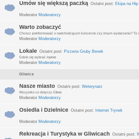
Umów się większą paczką
Ostatni post:
Ekipa na Hip
Moderator
Moderatorzy
Warto zobaczyć
Chcesz poinformować o nadchodzącym koncercie czy innym wydarzeniu? To miej
Moderator
Moderatorzy
Lokale
Ostatni post:
Pizzeria Gruby Benek
Gdzie się wybrać /opinie
Moderator
Moderatorzy
Gliwice
Nasze miasto
Ostatni post:
Weterynarz
Wszystko co dotyczy Gliwic
Moderator
Moderatorzy
Osiedla i Dzielnice
Ostatni post:
Internet Trynek
Moderator
Moderatorzy
Rekreacja i Turystyka w Gliwicach
Ostatni post:
W