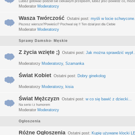
Lubisz gotować-podziel sie ciekawym przepisem, lubisz jeść-powiedz co, może 
Moderator
Moderatorzy
Wasza Twórczość
Ostatni post:
myśli w locie schwycone.
Piszesz wiersze?Powieści? Pochwal się !! Ten dział jest dla Ciebie
Moderator
Moderatorzy
Sprawy Damsko- Męskie
Z życia wzięte ;)
Ostatni post:
Jak można sprawdzić wypł..
Moderatorzy
Moderatorzy
,
Szamanka
Świat Kobiet
Ostatni post:
Dobry ginekolog
Moderatorzy
Moderatorzy
,
kisia
Świat Mężczyzn
Ostatni post:
w co się bawić z dziecki...
Na serio i z humorem
Moderator
Moderatorzy
Ogłoszenia
Różne Ogłoszenia
Ostatni post:
Kupię używane klocki LE