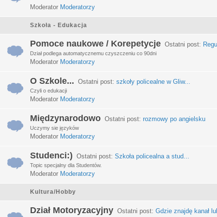
Moderator
Moderatorzy
Szkoła - Edukacja
Pomoce naukowe / Korepetycje
Ostatni post:
Regu
Dział podlega automatycznemu czyszczeniu co 90dni
Moderator
Moderatorzy
O Szkole...
Ostatni post:
szkoły policealne w Gliw...
Czyli o edukacji
Moderator
Moderatorzy
Międzynarodowo
Ostatni post:
rozmowy po angielsku
Uczymy sie języków
Moderator
Moderatorzy
Studenci:)
Ostatni post:
Szkoła policealna a stud...
Topic specjalny dla Studentów.
Moderator
Moderatorzy
Kultura/Hobby
Dział Motoryzacyjny
Ostatni post:
Gdzie znajdę kanał lub