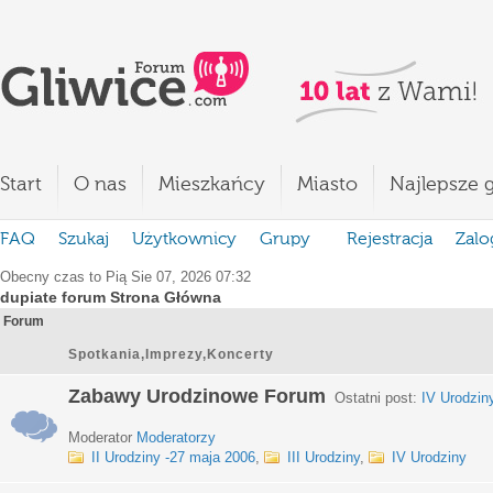
Start
O nas
Mieszkańcy
Miasto
Najlepsze g
FAQ
Szukaj
Użytkownicy
Grupy
Rejestracja
Zalo
Obecny czas to Pią Sie 07, 2026 07:32
dupiate forum Strona Główna
Forum
Spotkania,Imprezy,Koncerty
Zabawy Urodzinowe Forum
Ostatni post:
IV Urodzin
Moderator
Moderatorzy
II Urodziny -27 maja 2006
,
III Urodziny
,
IV Urodziny