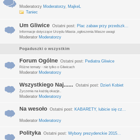
Moderatorzy
Moderatorzy
,
MajkeL
Taniec
Um Gliwice
Ostatni post:
Plac zabaw przy przedszk...
Informacje dotyczące Urzędu Miasta ,ogłoszenia.Wasze uwagi
Moderator
Moderatorzy
Pogaduszki o wszystkim
Forum Ogólne
Ostatni post:
Pediatra Gliwice
Różne tematy - nie tylko o Gliwicach
Moderator
Moderatorzy
Wszystkiego Naj......
Ostatni post:
Dzień Kobiet
Życzenia na każdą okazje..
Moderator
Moderatorzy
Na wesoło
Ostatni post:
KABARETY, lubicie się cz...
Moderator
Moderatorzy
Polityka
Ostatni post:
Wybory prezydenckie 2015...