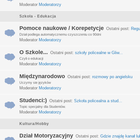
Moderator
Moderatorzy
Szkoła - Edukacja
Pomoce naukowe / Korepetycje
Ostatni post:
Regu
Dział podlega automatycznemu czyszczeniu co 90dni
Moderator
Moderatorzy
O Szkole...
Ostatni post:
szkoły policealne w Gliw...
Czyli o edukacji
Moderator
Moderatorzy
Międzynarodowo
Ostatni post:
rozmowy po angielsku
Uczymy sie języków
Moderator
Moderatorzy
Studenci:)
Ostatni post:
Szkoła policealna a stud...
Topic specjalny dla Studentów.
Moderator
Moderatorzy
Kultura/Hobby
Dział Motoryzacyjny
Ostatni post:
Gdzie znajdę kanał lub