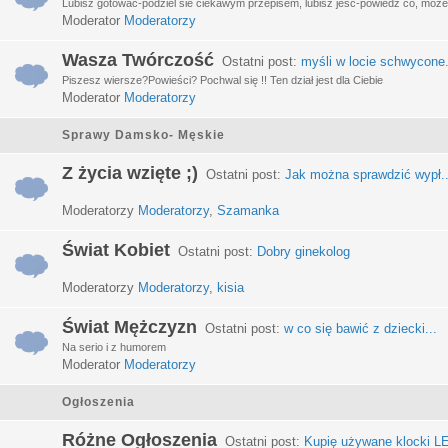
Lubisz gotować-podziel sie ciekawym przepisem, lubisz jeść-powiedz co, może 
Moderator
Moderatorzy
Wasza Twórczość
Ostatni post:
myśli w locie schwycone.
Piszesz wiersze?Powieści? Pochwal się !! Ten dział jest dla Ciebie
Moderator
Moderatorzy
Sprawy Damsko- Męskie
Z życia wzięte ;)
Ostatni post:
Jak można sprawdzić wypł..
Moderatorzy
Moderatorzy
,
Szamanka
Świat Kobiet
Ostatni post:
Dobry ginekolog
Moderatorzy
Moderatorzy
,
kisia
Świat Mężczyzn
Ostatni post:
w co się bawić z dziecki...
Na serio i z humorem
Moderator
Moderatorzy
Ogłoszenia
Różne Ogłoszenia
Ostatni post:
Kupię używane klocki LE