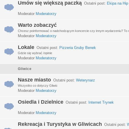
Umów się większą paczką
Ostatni post:
Ekipa na Hip
Moderator
Moderatorzy
Warto zobaczyć
Chcesz poinformować o nadchodzącym koncercie czy innym wydarzeniu? To miej
Moderator
Moderatorzy
Lokale
Ostatni post:
Pizzeria Gruby Benek
Gdzie się wybrać /opinie
Moderator
Moderatorzy
Gliwice
Nasze miasto
Ostatni post:
Weterynarz
Wszystko co dotyczy Gliwic
Moderator
Moderatorzy
Osiedla i Dzielnice
Ostatni post:
Internet Trynek
Moderator
Moderatorzy
Rekreacja i Turystyka w Gliwicach
Ostatni post:
W