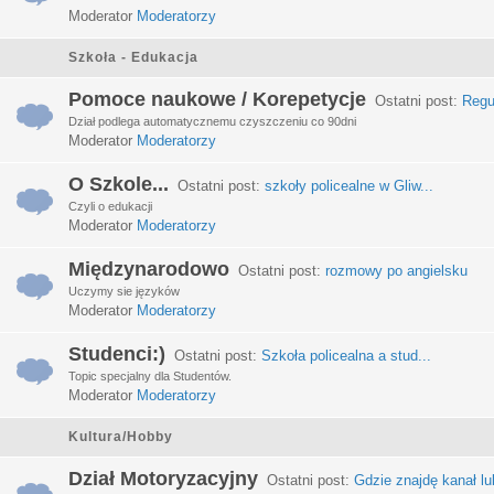
Moderator
Moderatorzy
Szkoła - Edukacja
Pomoce naukowe / Korepetycje
Ostatni post:
Regu
Dział podlega automatycznemu czyszczeniu co 90dni
Moderator
Moderatorzy
O Szkole...
Ostatni post:
szkoły policealne w Gliw...
Czyli o edukacji
Moderator
Moderatorzy
Międzynarodowo
Ostatni post:
rozmowy po angielsku
Uczymy sie języków
Moderator
Moderatorzy
Studenci:)
Ostatni post:
Szkoła policealna a stud...
Topic specjalny dla Studentów.
Moderator
Moderatorzy
Kultura/Hobby
Dział Motoryzacyjny
Ostatni post:
Gdzie znajdę kanał lub