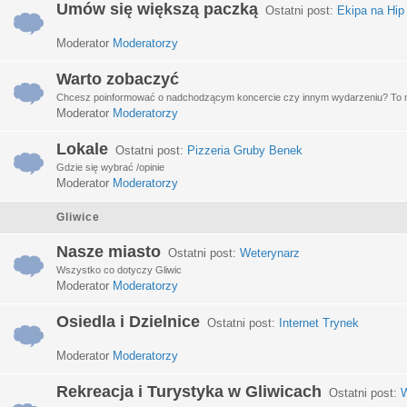
Umów się większą paczką
Ostatni post:
Ekipa na Hip
Moderator
Moderatorzy
Warto zobaczyć
Chcesz poinformować o nadchodzącym koncercie czy innym wydarzeniu? To miej
Moderator
Moderatorzy
Lokale
Ostatni post:
Pizzeria Gruby Benek
Gdzie się wybrać /opinie
Moderator
Moderatorzy
Gliwice
Nasze miasto
Ostatni post:
Weterynarz
Wszystko co dotyczy Gliwic
Moderator
Moderatorzy
Osiedla i Dzielnice
Ostatni post:
Internet Trynek
Moderator
Moderatorzy
Rekreacja i Turystyka w Gliwicach
Ostatni post:
W