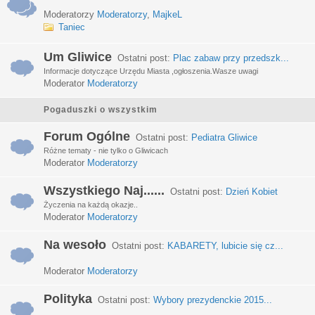
Moderatorzy
Moderatorzy
,
MajkeL
Taniec
Um Gliwice
Ostatni post:
Plac zabaw przy przedszk...
Informacje dotyczące Urzędu Miasta ,ogłoszenia.Wasze uwagi
Moderator
Moderatorzy
Pogaduszki o wszystkim
Forum Ogólne
Ostatni post:
Pediatra Gliwice
Różne tematy - nie tylko o Gliwicach
Moderator
Moderatorzy
Wszystkiego Naj......
Ostatni post:
Dzień Kobiet
Życzenia na każdą okazje..
Moderator
Moderatorzy
Na wesoło
Ostatni post:
KABARETY, lubicie się cz...
Moderator
Moderatorzy
Polityka
Ostatni post:
Wybory prezydenckie 2015...