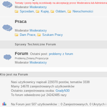
Tematy i posty będą oczekiwały na akceptację przez Moderatora lub Administra
Moderator
Moderatorzy
Sprzedam
,
Kupię
,
Oddam
,
Nieruchomości
Praca
Moderator
Moderatorzy
Dam Prace
,
Szukam Pracy
Sprawy Techniczne Forum
Forum
Ostatni post:
problemy z forum
Problemy,Zmiany,Propozycje
Moderator
Moderatorzy
Kto jest na Forum
Nasi użytkownicy napisali
229370
postów, tematów
3338
Mamy
14678
zarejestrowanych użytkowników
Ostatnio zarejestrowana osoba:
GradyN30
To forum odwiedzono już
24242485
razy
Na Forum jest
507
użytkowników :: 0 Zarejestrowanych, 0 Ukrytych i