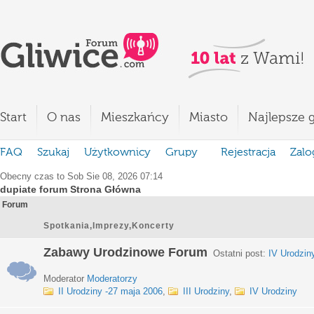
Start
O nas
Mieszkańcy
Miasto
Najlepsze g
FAQ
Szukaj
Użytkownicy
Grupy
Rejestracja
Zalo
Obecny czas to Sob Sie 08, 2026 07:14
dupiate forum Strona Główna
Forum
Spotkania,Imprezy,Koncerty
Zabawy Urodzinowe Forum
Ostatni post:
IV Urodzin
Moderator
Moderatorzy
II Urodziny -27 maja 2006
,
III Urodziny
,
IV Urodziny