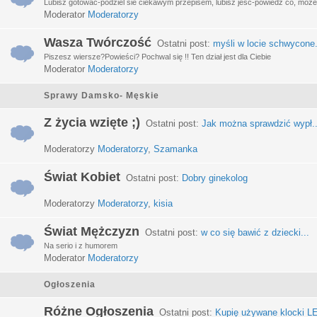
Lubisz gotować-podziel sie ciekawym przepisem, lubisz jeść-powiedz co, może 
Moderator
Moderatorzy
Wasza Twórczość
Ostatni post:
myśli w locie schwycone.
Piszesz wiersze?Powieści? Pochwal się !! Ten dział jest dla Ciebie
Moderator
Moderatorzy
Sprawy Damsko- Męskie
Z życia wzięte ;)
Ostatni post:
Jak można sprawdzić wypł..
Moderatorzy
Moderatorzy
,
Szamanka
Świat Kobiet
Ostatni post:
Dobry ginekolog
Moderatorzy
Moderatorzy
,
kisia
Świat Mężczyzn
Ostatni post:
w co się bawić z dziecki...
Na serio i z humorem
Moderator
Moderatorzy
Ogłoszenia
Różne Ogłoszenia
Ostatni post:
Kupię używane klocki LE