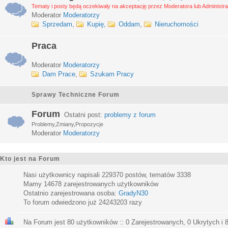
Tematy i posty będą oczekiwały na akceptację przez Moderatora lub Administra
Moderator
Moderatorzy
Sprzedam
,
Kupię
,
Oddam
,
Nieruchomości
Praca
Moderator
Moderatorzy
Dam Prace
,
Szukam Pracy
Sprawy Techniczne Forum
Forum
Ostatni post:
problemy z forum
Problemy,Zmiany,Propozycje
Moderator
Moderatorzy
Kto jest na Forum
Nasi użytkownicy napisali
229370
postów, tematów
3338
Mamy
14678
zarejestrowanych użytkowników
Ostatnio zarejestrowana osoba:
GradyN30
To forum odwiedzono już
24243203
razy
Na Forum jest
80
użytkowników :: 0 Zarejestrowanych, 0 Ukrytych i 