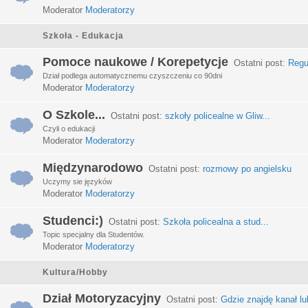
Moderator
Moderatorzy
Szkoła - Edukacja
Pomoce naukowe / Korepetycje
Ostatni post:
Regu
Dział podlega automatycznemu czyszczeniu co 90dni
Moderator
Moderatorzy
O Szkole...
Ostatni post:
szkoły policealne w Gliw...
Czyli o edukacji
Moderator
Moderatorzy
Międzynarodowo
Ostatni post:
rozmowy po angielsku
Uczymy sie języków
Moderator
Moderatorzy
Studenci:)
Ostatni post:
Szkoła policealna a stud...
Topic specjalny dla Studentów.
Moderator
Moderatorzy
Kultura/Hobby
Dział Motoryzacyjny
Ostatni post:
Gdzie znajdę kanał lub