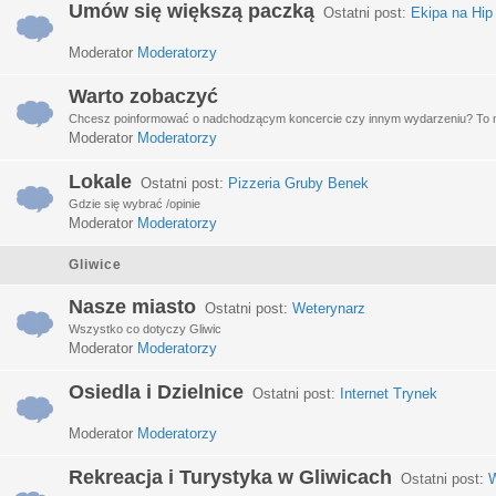
Umów się większą paczką
Ostatni post:
Ekipa na Hip
Moderator
Moderatorzy
Warto zobaczyć
Chcesz poinformować o nadchodzącym koncercie czy innym wydarzeniu? To miej
Moderator
Moderatorzy
Lokale
Ostatni post:
Pizzeria Gruby Benek
Gdzie się wybrać /opinie
Moderator
Moderatorzy
Gliwice
Nasze miasto
Ostatni post:
Weterynarz
Wszystko co dotyczy Gliwic
Moderator
Moderatorzy
Osiedla i Dzielnice
Ostatni post:
Internet Trynek
Moderator
Moderatorzy
Rekreacja i Turystyka w Gliwicach
Ostatni post:
W