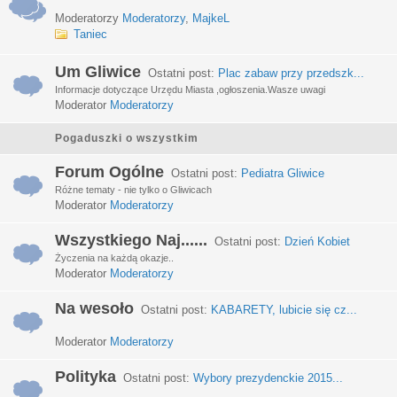
Moderatorzy
Moderatorzy
,
MajkeL
Taniec
Um Gliwice
Ostatni post:
Plac zabaw przy przedszk...
Informacje dotyczące Urzędu Miasta ,ogłoszenia.Wasze uwagi
Moderator
Moderatorzy
Pogaduszki o wszystkim
Forum Ogólne
Ostatni post:
Pediatra Gliwice
Różne tematy - nie tylko o Gliwicach
Moderator
Moderatorzy
Wszystkiego Naj......
Ostatni post:
Dzień Kobiet
Życzenia na każdą okazje..
Moderator
Moderatorzy
Na wesoło
Ostatni post:
KABARETY, lubicie się cz...
Moderator
Moderatorzy
Polityka
Ostatni post:
Wybory prezydenckie 2015...