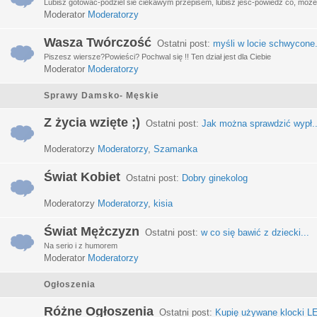
Lubisz gotować-podziel sie ciekawym przepisem, lubisz jeść-powiedz co, może 
Moderator
Moderatorzy
Wasza Twórczość
Ostatni post:
myśli w locie schwycone.
Piszesz wiersze?Powieści? Pochwal się !! Ten dział jest dla Ciebie
Moderator
Moderatorzy
Sprawy Damsko- Męskie
Z życia wzięte ;)
Ostatni post:
Jak można sprawdzić wypł..
Moderatorzy
Moderatorzy
,
Szamanka
Świat Kobiet
Ostatni post:
Dobry ginekolog
Moderatorzy
Moderatorzy
,
kisia
Świat Mężczyzn
Ostatni post:
w co się bawić z dziecki...
Na serio i z humorem
Moderator
Moderatorzy
Ogłoszenia
Różne Ogłoszenia
Ostatni post:
Kupię używane klocki LE