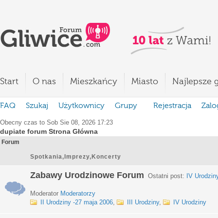
Start
O nas
Mieszkańcy
Miasto
Najlepsze g
FAQ
Szukaj
Użytkownicy
Grupy
Rejestracja
Zalo
Obecny czas to Sob Sie 08, 2026 17:23
dupiate forum Strona Główna
Forum
Spotkania,Imprezy,Koncerty
Zabawy Urodzinowe Forum
Ostatni post:
IV Urodzin
Moderator
Moderatorzy
II Urodziny -27 maja 2006
,
III Urodziny
,
IV Urodziny