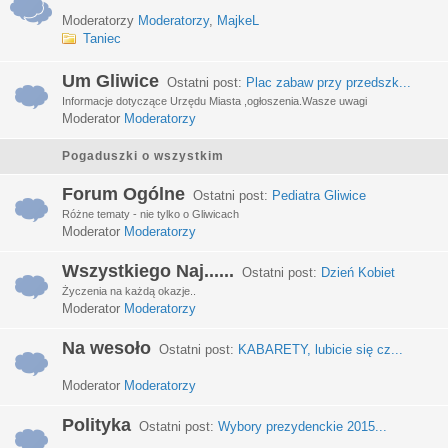
Moderatorzy
Moderatorzy
,
MajkeL
Taniec
Um Gliwice
Ostatni post:
Plac zabaw przy przedszk...
Informacje dotyczące Urzędu Miasta ,ogłoszenia.Wasze uwagi
Moderator
Moderatorzy
Pogaduszki o wszystkim
Forum Ogólne
Ostatni post:
Pediatra Gliwice
Różne tematy - nie tylko o Gliwicach
Moderator
Moderatorzy
Wszystkiego Naj......
Ostatni post:
Dzień Kobiet
Życzenia na każdą okazje..
Moderator
Moderatorzy
Na wesoło
Ostatni post:
KABARETY, lubicie się cz...
Moderator
Moderatorzy
Polityka
Ostatni post:
Wybory prezydenckie 2015...