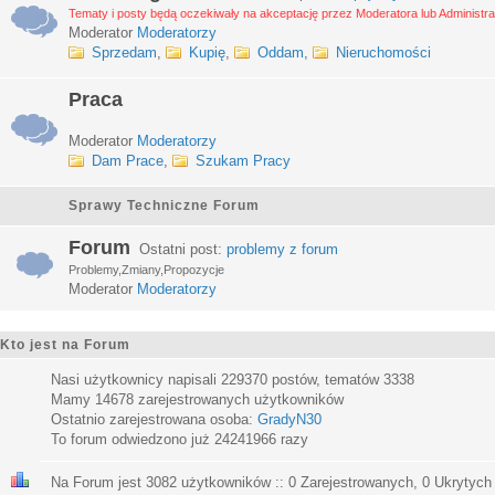
Tematy i posty będą oczekiwały na akceptację przez Moderatora lub Administra
Moderator
Moderatorzy
Sprzedam
,
Kupię
,
Oddam
,
Nieruchomości
Praca
Moderator
Moderatorzy
Dam Prace
,
Szukam Pracy
Sprawy Techniczne Forum
Forum
Ostatni post:
problemy z forum
Problemy,Zmiany,Propozycje
Moderator
Moderatorzy
Kto jest na Forum
Nasi użytkownicy napisali
229370
postów, tematów
3338
Mamy
14678
zarejestrowanych użytkowników
Ostatnio zarejestrowana osoba:
GradyN30
To forum odwiedzono już
24241966
razy
Na Forum jest
3082
użytkowników :: 0 Zarejestrowanych, 0 Ukrytych