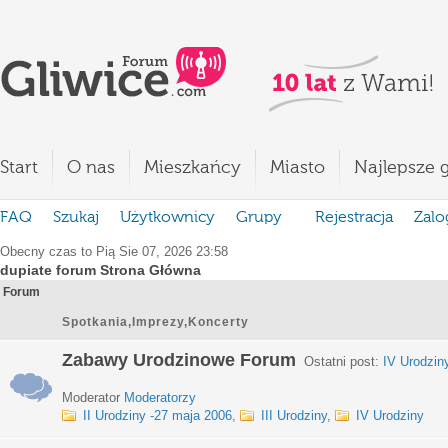
Start
O nas
Mieszkańcy
Miasto
Najlepsze g
FAQ
Szukaj
Użytkownicy
Grupy
Rejestracja
Zalo
Obecny czas to Pią Sie 07, 2026 23:58
dupiate forum Strona Główna
Forum
Spotkania,Imprezy,Koncerty
Zabawy Urodzinowe Forum
Ostatni post:
IV Urodzin
Moderator
Moderatorzy
II Urodziny -27 maja 2006
,
III Urodziny
,
IV Urodziny