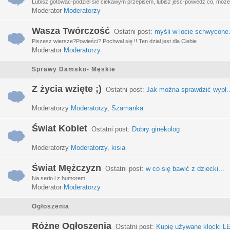
Lubisz gotować-podziel sie ciekawym przepisem, lubisz jeść-powiedz co, może 
Moderator
Moderatorzy
Wasza Twórczość
Ostatni post:
myśli w locie schwycone.
Piszesz wiersze?Powieści? Pochwal się !! Ten dział jest dla Ciebie
Moderator
Moderatorzy
Sprawy Damsko- Męskie
Z życia wzięte ;)
Ostatni post:
Jak można sprawdzić wypł..
Moderatorzy
Moderatorzy
,
Szamanka
Świat Kobiet
Ostatni post:
Dobry ginekolog
Moderatorzy
Moderatorzy
,
kisia
Świat Mężczyzn
Ostatni post:
w co się bawić z dziecki...
Na serio i z humorem
Moderator
Moderatorzy
Ogłoszenia
Różne Ogłoszenia
Ostatni post:
Kupię używane klocki LE