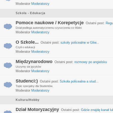
Moderator
Moderatorzy
Szkoła - Edukacja
Pomoce naukowe / Korepetycje
Ostatni post:
Regu
Dział podlega automatycznemu czyszczeniu co 90dni
Moderator
Moderatorzy
O Szkole...
Ostatni post:
szkoły policealne w Gliw...
Czyli o edukacji
Moderator
Moderatorzy
Międzynarodowo
Ostatni post:
rozmowy po angielsku
Uczymy sie języków
Moderator
Moderatorzy
Studenci:)
Ostatni post:
Szkoła policealna a stud...
Topic specjalny dla Studentów.
Moderator
Moderatorzy
Kultura/Hobby
Dział Motoryzacyjny
Ostatni post:
Gdzie znajdę kanał lub