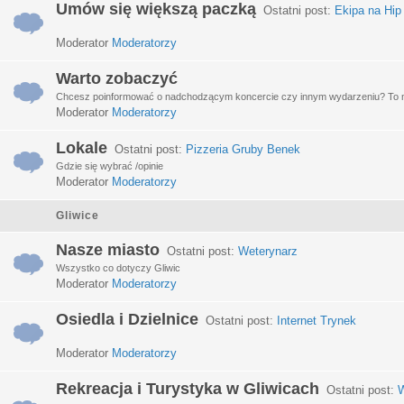
Umów się większą paczką
Ostatni post:
Ekipa na Hip
Moderator
Moderatorzy
Warto zobaczyć
Chcesz poinformować o nadchodzącym koncercie czy innym wydarzeniu? To miej
Moderator
Moderatorzy
Lokale
Ostatni post:
Pizzeria Gruby Benek
Gdzie się wybrać /opinie
Moderator
Moderatorzy
Gliwice
Nasze miasto
Ostatni post:
Weterynarz
Wszystko co dotyczy Gliwic
Moderator
Moderatorzy
Osiedla i Dzielnice
Ostatni post:
Internet Trynek
Moderator
Moderatorzy
Rekreacja i Turystyka w Gliwicach
Ostatni post:
W